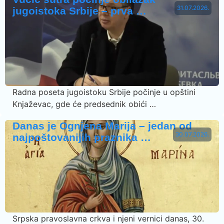
31.07.2026.
jugoistoka Srbije – prva …
Radna poseta jugoistoku Srbije počinje u opštini
Knjaževac, gde će predsednik obići …
Danas je Ognjena Marija – jedan od
30.07.2026.
najpoštovanijih praznika …
Srpska pravoslavna crkva i njeni vernici danas, 30.