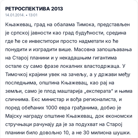
РЕТРОСПЕКТИВА 2013
14.01.2014. • 13:01
Књажевац, град на обалама Тимока, представљен
је српској јавности као град будућности, средина
где ће се инвеститори просто надметати ко ће
понудити и изградити више. Масовна запошљавања
на Старој планини и у некадашњим гигантима
остале су само фразе локалних властодржаца. У
Тимочкој крајини увек на зачељу, а у држави међу
последњима, општина Књажевац, као рај на
земљи, само је плод маштарија „експерата“ и њима
сличнима. Екс министар и вођа регионалиста, и
поред обећаних 1000 евра грађанима, добио је
Мајску награду општине Књажевац, док економски
стручњаци рачунају да је за подухват на Старој
планини било довољно 10, а не 30 милиона шушки.