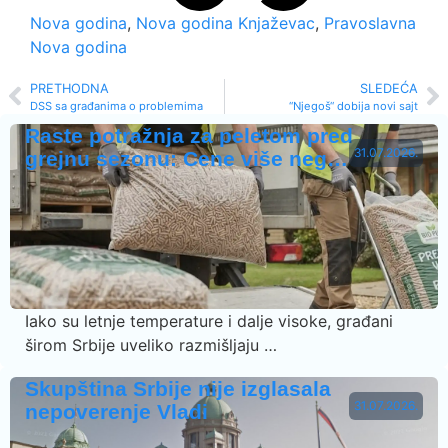
Nova godina
,
Nova godina Knjaževac
,
Pravoslavna
Nova godina
PRETHODNA
SLEDEĆA
DSS sa građanima o problemima
“Njegoš“ dobija novi sajt
Raste potražnja za peletom pred
31.07.2026.
grejnu sezonu: Cene više neg…
Iako su letnje temperature i dalje visoke, građani
širom Srbije uveliko razmišljaju …
Skupština Srbije nije izglasala
31.07.2026.
nepoverenje Vladi