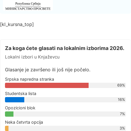
[kl_kursna_top]
Za koga ćete glasati na lokalnim izborima 2026.
Lokalni izbori u Knjaževcu
Glasanje je završeno ili još nije počelo.
Srpska napredna stranka
69%
Studentska lista
16%
Opozicioni blok
7%
Neka četvrta opcija
3%