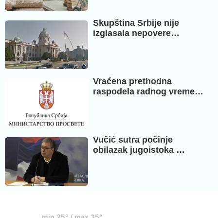
Skupština Srbije nije
izglasala nepovere…
Vraćena prethodna
raspodela radnog vreme…
Vučić sutra počinje
obilazak jugoistoka …
25°
min 25° / max 35°