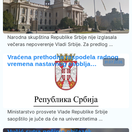
Narodna skupština Republike Srbije nije izglasala
večeras nepoverenje Vladi Srbije. Za predlog …
Vraćena prethodna raspodela radnog
31.07.2026.
vremena nastavnog osoblja…
Ministarstvo prosvete Vlade Republike Srbije
saopštilo je juče da će na univerzitetima …
Vučić sutra počinje obilazak