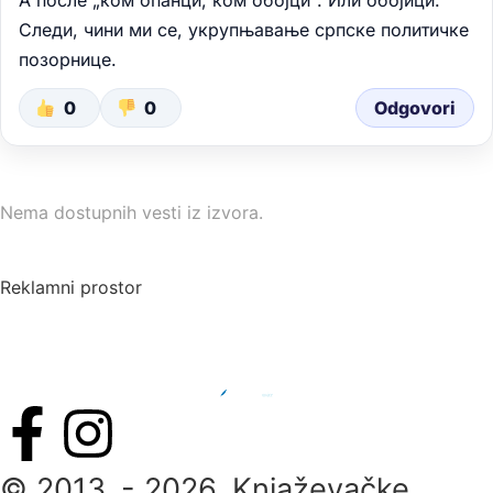
Следи, чини ми се, укрупњавање српске политичке
позорнице.
0
0
Odgovori
Nema dostupnih vesti iz izvora.
Reklamni prostor
© 2013. - 2026. Knjaževačke