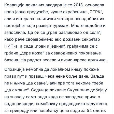
Коалиција локалних владара је те 2013. основала
ново јавно предузеће, чудне скраћенице „СТРК“,
али и истерала политички четворо неподобних из
постојећег које развија туризам. Многе подобне и
запослила. Да би се „град разликовао од села“,
како рече својевремено екс државни секретар
НИП-а, а сада „први и једини“, грађанима се с
грбаче „дере кожа“ за свакодневно покривање
базена. На радост веселе и визионарске дружине.
Опозиција немоћна да локалном кнезу покаже
прави пут и правац, чека неке боље дане. Ваљда
ће и њима „да сване“, али пре тога некоме треба
„да смркне“. Седнице локалне Скупштине добијају
на значају само онда када се заподене прича о
водопривреди, помоћнику председника задуженог
за привреду или повећању цене воде за 54 одсто.