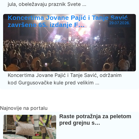
jula, obeležavaju praznik Svete …
Koncertima Jovane Pajić i Tanje Savić
29.07.2026.
završeno 65. izdanje F…
Koncertima Jovane Pajić i Tanje Savić, održanim
kod Gurgusovačke kule pred velikim …
Najnovije na portalu
Raste potražnja za peletom
pred grejnu s…