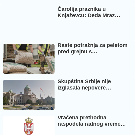
Čarolija praznika u
Knjaževcu: Deda Mraz…
Raste potražnja za peletom
pred grejnu s…
Skupština Srbije nije
izglasala nepovere…
Vraćena prethodna
raspodela radnog vreme…