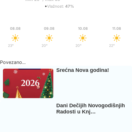
•
Razbacani oblaci
Vlažnost:
47%
Sub
Ned
Pon
Uto
08.08
09.08
10.08
11.08
23°
/
37°
20°
/
36°
20°
/
37°
22°
/
39°
Povezano...
Srećna Nova godina!
Dani Dečijih Novogodišnjih
Radosti u Knj…