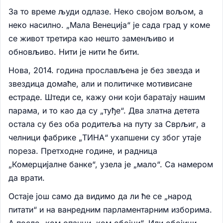
За то време људи одлазе. Неко својом вољом, а
неко насилно. „Мала Венеција“ је сада град у коме
се живот третира као нешто заменљиво и
обновљиво. Нити је нити ће бити.
Нова, 2014. година прослављена је без звезда и
звездица домаће, али и политичке мотивисане
естраде. Штеди се, кажу они који баратају нашим
парама, и то као да су „туђе“. Два златна детета
остала су без оба родитеља на путу за Сврљиг, а
челници фабрике „ТИНА“ ухапшени су због утаје
пореза. Претходне године, и радница
„Комерцијалне банке“, узела је „мало“. Са намером
да врати.
Остаје још само да видимо да ли ће се „народ
питати“ и на ванредним парламентарним изборима.
А после „ком опанци, ком обојци“. Или обојици.