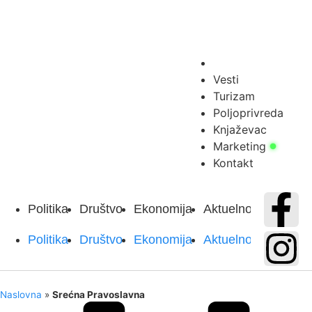
Vesti
Turizam
Poljoprivreda
Knjaževac
Marketing
Kontakt
Politika
Društvo
Ekonomija
Aktuelnosti
Sport
Politika
Društvo
Ekonomija
Aktuelnosti
Sport
Naslovna
»
Srećna Pravoslavna