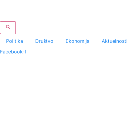
Скочите
на
садржај
Politika
Društvo
Ekonomija
Aktuelnosti
Facebook-f