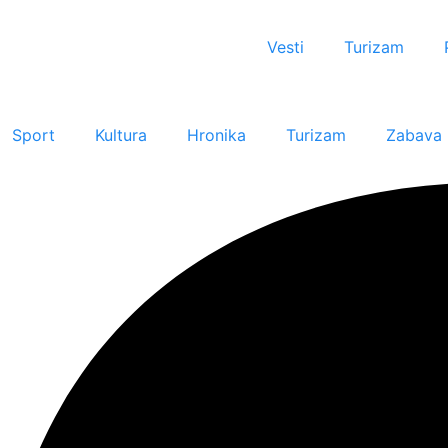
Vesti
Turizam
Sport
Kultura
Hronika
Turizam
Zabava