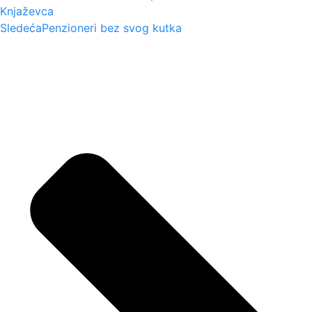
Knjaževca
Sledeća
Penzioneri bez svog kutka