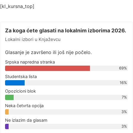
[kl_kursna_top]
Za koga ćete glasati na lokalnim izborima 2026.
Lokalni izbori u Knjaževcu
Glasanje je završeno ili još nije počelo.
Srpska napredna stranka
69%
Studentska lista
16%
Opozicioni blok
7%
Neka četvrta opcija
3%
Ne izlazim da glasam
3%