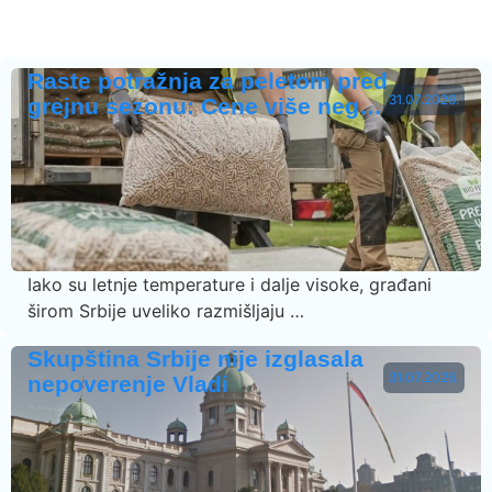
Raste potražnja za peletom pred
31.07.2026.
grejnu sezonu: Cene više neg…
Iako su letnje temperature i dalje visoke, građani
širom Srbije uveliko razmišljaju …
Skupština Srbije nije izglasala
31.07.2026.
nepoverenje Vladi