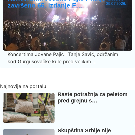
29.07.2026.
završeno 65. izdanje F…
Koncertima Jovane Pajić i Tanje Savić, održanim
kod Gurgusovačke kule pred velikim …
Najnovije na portalu
Raste potražnja za peletom
pred grejnu s…
Skupština Srbije nije