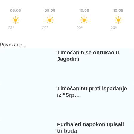
Sub
Ned
Pon
Pon
08.08
09.08
10.08
10.08
23°
/
37°
20°
/
36°
20°
/
37°
20°
/
37°
Povezano...
Timočanin se obrukao u
Jagodini
Timočaninu preti ispadanje
iz “Srp…
Fudbaleri napokon upisali
tri boda