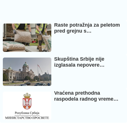
Raste potražnja za peletom
pred grejnu s…
Skupština Srbije nije
izglasala nepovere…
Vraćena prethodna
raspodela radnog vreme…