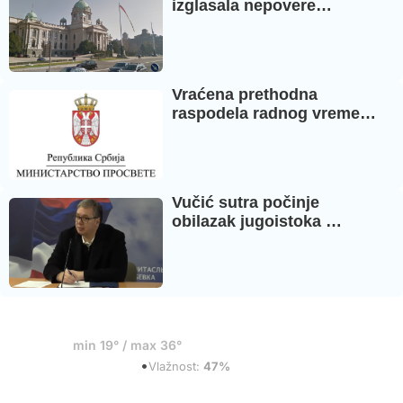
izglasala nepovere…
Vraćena prethodna
raspodela radnog vreme…
Vučić sutra počinje
obilazak jugoistoka …
19°
min 19° / max 36°
•
Mestimični oblaci
Vlažnost:
47%