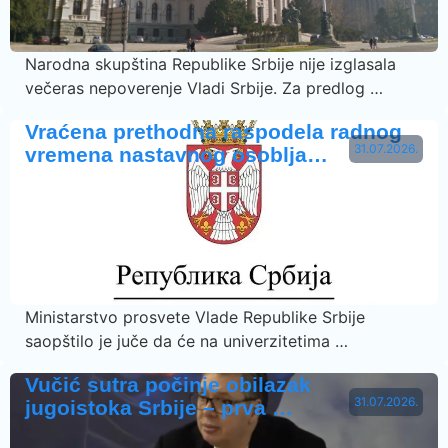
Narodna skupština Republike Srbije nije izglasala
večeras nepoverenje Vladi Srbije. Za predlog …
Vraćena prethodna raspodela radnog
31.07.2026.
vremena nastavnog osoblja…
Ministarstvo prosvete Vlade Republike Srbije
saopštilo je juče da će na univerzitetima …
Vučić sutra počinje obilazak
31.07.2026.
jugoistoka Srbije – prva …