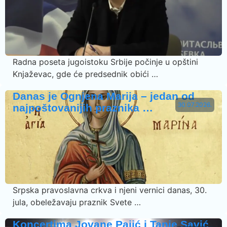
Radna poseta jugoistoku Srbije počinje u opštini
Knjaževac, gde će predsednik obići …
Danas je Ognjena Marija – jedan od
30.07.2026.
najpoštovanijih praznika …
Srpska pravoslavna crkva i njeni vernici danas, 30.
jula, obeležavaju praznik Svete …
Koncertima Jovane Pajić i Tanje Savić