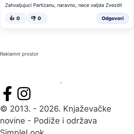
Zahvaljujuci Partizanu, naravno, nece valjda Zvezdi!
👍
0
👎
0
Odgovori
Reklamni prostor
© 2013. - 2026. Knjaževačke
novine - Podiže i održava
SimpleLook