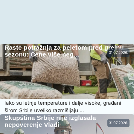
Raste potražnja za peletom pred grejnu
31.07.2026.
sezonu: Cene više neg…
Iako su letnje temperature i dalje visoke, građani
širom Srbije uveliko razmišljaju …
Skupština Srbije nije izglasala
31.07.2026.
nepoverenje Vladi