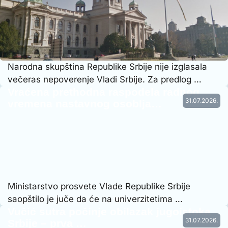
Narodna skupština Republike Srbije nije izglasala
večeras nepoverenje Vladi Srbije. Za predlog …
Vraćena prethodna raspodela radnog
31.07.2026.
vremena nastavnog osoblja…
Ministarstvo prosvete Vlade Republike Srbije
saopštilo je juče da će na univerzitetima …
Vučić sutra počinje obilazak jugoistoka
31.07.2026.
Srbije – prva …