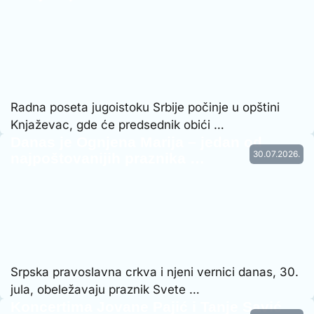
Radna poseta jugoistoku Srbije počinje u opštini
Knjaževac, gde će predsednik obići …
Danas je Ognjena Marija – jedan od
30.07.2026.
najpoštovanijih praznika …
Srpska pravoslavna crkva i njeni vernici danas, 30.
jula, obeležavaju praznik Svete …
Koncertima Jovane Pajić i Tanje Savić