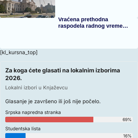
Vraćena prethodna
raspodela radnog vreme…
[kl_kursna_top]
Za koga ćete glasati na lokalnim izborima
2026.
Lokalni izbori u Knjaževcu
Glasanje je završeno ili još nije počelo.
Srpska napredna stranka
69%
Studentska lista
16%