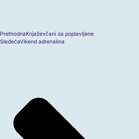
Prethodna
Knjaževčani za poplavljene
Sledeća
Vikend adrenalina