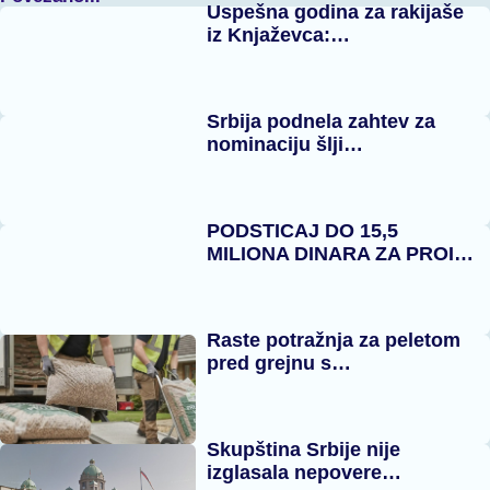
Uspešna godina za rakijaše
iz Knjaževca:…
Srbija podnela zahtev za
nominaciju šlji…
PODSTICAJ DO 15,5
MILIONA DINARA ZA PROI…
Raste potražnja za peletom
pred grejnu s…
Skupština Srbije nije
izglasala nepovere…