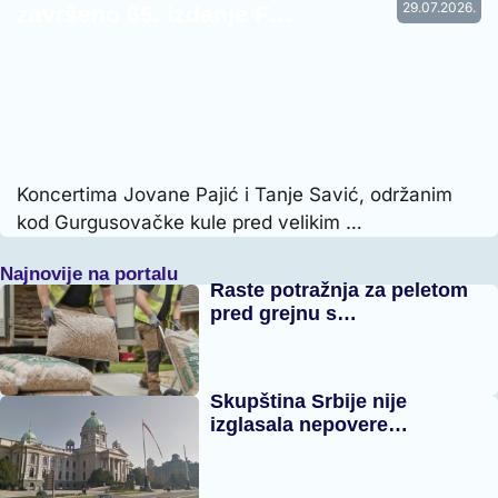
29.07.2026.
završeno 65. izdanje F…
Koncertima Jovane Pajić i Tanje Savić, održanim
kod Gurgusovačke kule pred velikim …
Najnovije na portalu
Raste potražnja za peletom
pred grejnu s…
Skupština Srbije nije
izglasala nepovere…