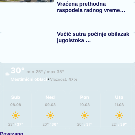
Vraćena prethodna
raspodela radnog vreme…
Vučić sutra počinje obilazak
jugoistoka …
30°
min 25° / max 35°
•
Mestimični oblaci
Vlažnost:
47%
Sub
Ned
Pon
Uto
08.08
09.08
10.08
11.08
23°
/
37°
20°
/
36°
20°
/
37°
22°
/
39°
Povezano...