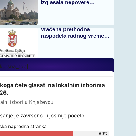
izglasala nepovere…
Vraćena prethodna
raspodela radnog vreme…
_kursna_top]
 koga ćete glasati na lokalnim izborima
26.
alni izbori u Knjaževcu
sanje je završeno ili još nije počelo.
ska napredna stranka
69%