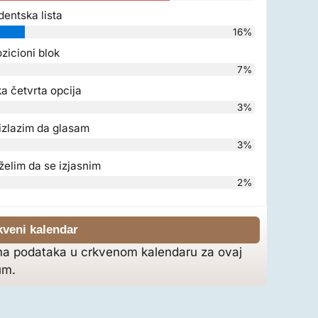
dentska lista
16%
zicioni blok
7%
a četvrta opcija
3%
izlazim da glasam
3%
želim da se izjasnim
2%
kveni kalendar
a podataka u crkvenom kalendaru za ovaj
um.