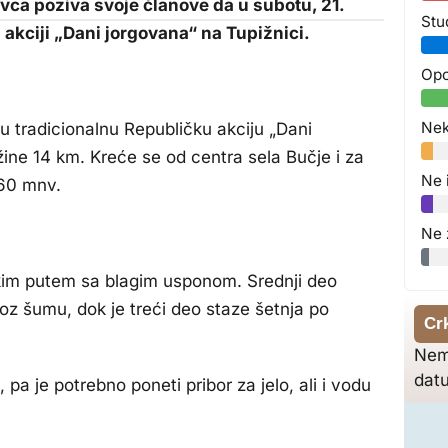
vca poziva svoje članove da u subotu, 21.
Stu
 akciji „Dani jorgovana“ na Tupižnici.
Opo
Nek
uju tradicionalnu Republičku akciju „Dani
ine 14 km. Kreće se od centra sela Bučje i za
Ne 
160 mnv.
Ne 
kim putem sa blagim usponom. Srednji deo
roz šumu, dok je treći deo staze šetnja po
Cr
Nem
dat
a je potrebno poneti pribor za jelo, ali i vodu