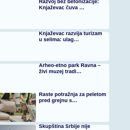
Razvoj bez betonizacije:
Knjaževac čuva …
Knjaževac razvija turizam
u selima: ulag…
Arheo-etno park Ravna –
živi muzej tradi…
Raste potražnja za peletom
pred grejnu s…
Skupština Srbije nije