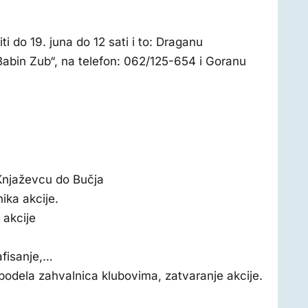
i do 19. juna do 12 sati i to: Draganu
Babin Zub“, na telefon: 062/125-654 i Goranu
Knjaževcu do Bučja
ika akcije.
 akcije
afisanje,…
i podela zahvalnica klubovima, zatvaranje akcije.