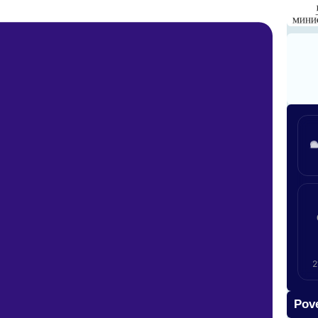
2
Pove