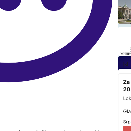
[kl
Za
20
Lok
Gla
Srp