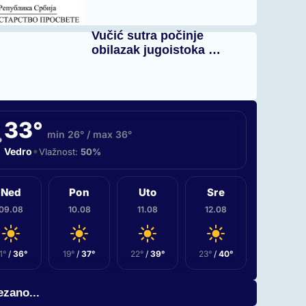
Vučić sutra počinje
obilazak jugoistoka …
33°
min 26° / max 36°
•
Vedro
Vlažnost:
50%
Ned
Pon
Uto
Sre
09.08
10.08
11.08
12.08
1°
/
36°
19°
/
37°
22°
/
39°
23°
/
40°
zano...