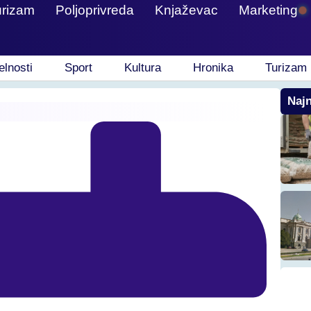
urizam
Poljoprivreda
Knjaževac
Marketing
elnosti
Sport
Kultura
Hronika
Turizam
Najn