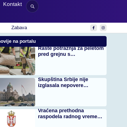
Kontakt
Zabava
ovije na portalu
Raste potražnja za peletom
pred grejnu s…
Skupština Srbije nije
izglasala nepovere…
Vraćena prethodna
raspodela radnog vreme…