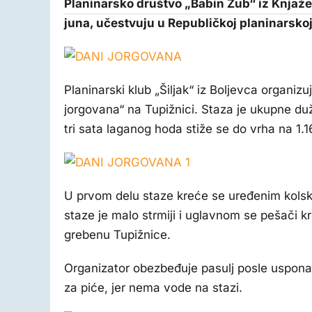
Planinarsko društvo „Babin Zub“ iz Knjaže
juna, učestvuju u Republičkoj planinarskoj
Planinarski klub „Šiljak“ iz Boljevca organiz
jorgovana“ na Tupižnici. Staza je ukupne duž
tri sata laganog hoda stiže se do vrha na 1.
U prvom delu staze kreće se uređenim kols
staze je malo strmiji i uglavnom se pešači k
grebenu Tupižnice.
Organizator obezbeđuje pasulj posle uspona, p
za piće, jer nema vode na stazi.