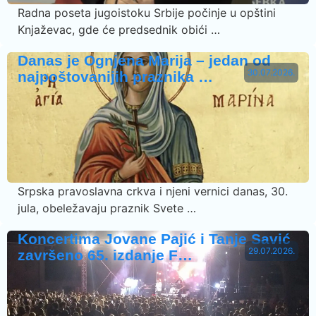
Radna poseta jugoistoku Srbije počinje u opštini
Knjaževac, gde će predsednik obići …
Danas je Ognjena Marija – jedan od
30.07.2026.
najpoštovanijih praznika …
Srpska pravoslavna crkva i njeni vernici danas, 30.
jula, obeležavaju praznik Svete …
Koncertima Jovane Pajić i Tanje Savić
29.07.2026.
završeno 65. izdanje F…