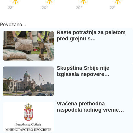
23°
/
37°
20°
/
36°
20°
/
37°
22°
/
39°
Povezano...
Raste potražnja za peletom
pred grejnu s…
Skupština Srbije nije
izglasala nepovere…
Vraćena prethodna
raspodela radnog vreme…