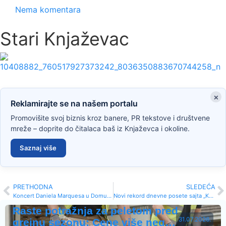
Nema komentara
Stari Knjaževac
×
Reklamirajte se na našem portalu
Promovišite svoj biznis kroz banere, PR tekstove i društvene
mreže – doprite do čitalaca baš iz Knjaževca i okoline.
Saznaj više
PRETHODNA
SLEDEĆA
Koncert Daniela Marquesa u Domu kulture
Novi rekord dnevne posete sajta „Knjaževačke novine“
Raste potražnja za peletom pred
31.07.2026.
grejnu sezonu: Cene više neg…