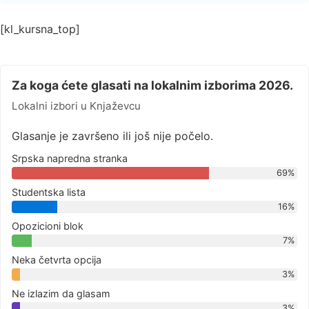
[kl_kursna_top]
Za koga ćete glasati na lokalnim izborima 2026.
Lokalni izbori u Knjaževcu
Glasanje je završeno ili još nije počelo.
Srpska napredna stranka
69%
Studentska lista
16%
Opozicioni blok
7%
Neka četvrta opcija
3%
Ne izlazim da glasam
3%