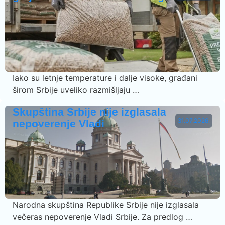
Iako su letnje temperature i dalje visoke, građani
širom Srbije uveliko razmišljaju …
Skupština Srbije nije izglasala
31.07.2026.
nepoverenje Vladi
Narodna skupština Republike Srbije nije izglasala
večeras nepoverenje Vladi Srbije. Za predlog …