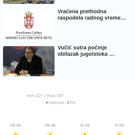
Vraćena prethodna
raspodela radnog vreme…
Vučić sutra počinje
obilazak jugoistoka …
20°
min 22° / max 35°
•
Razbacani oblaci
Vlažnost:
47%
Sub
Ned
Pon
Uto
08.08
09.08
10.08
11.08