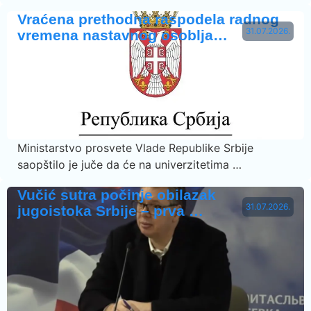
Vraćena prethodna raspodela radnog
31.07.2026.
vremena nastavnog osoblja…
Ministarstvo prosvete Vlade Republike Srbije
saopštilo je juče da će na univerzitetima …
Vučić sutra počinje obilazak
31.07.2026.
jugoistoka Srbije – prva …