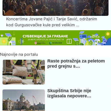
Koncertima Jovane Pajić i Tanje Savić, održanim
kod Gurgusovačke kule pred velikim …
Najnovije na portalu
Raste potražnja za peletom
pred grejnu s…
Skupština Srbije nije
izglasala nepovere…