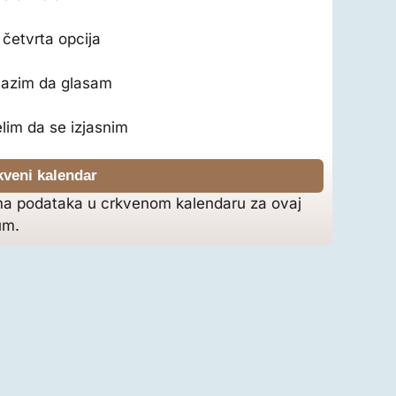
četvrta opcija
lazim da glasam
lim da se izjasnim
kveni kalendar
a podataka u crkvenom kalendaru za ovaj
um.