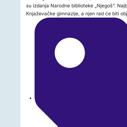
su izdanja Narodne biblioteke „Njegoš“. Najbo
Knjaževačke gimnazije, a njen rad će biti obj