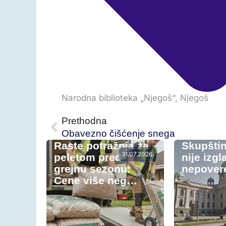
Narodna biblioteka „Njegoš“
,
Njegoš
Prethodna
Obavezno čišćenje snega
Raste potražnja za
Skupštin
31.07.2026.
peletom pred
nije izgl
grejnu sezonu:
nepovere
Cene više neg…