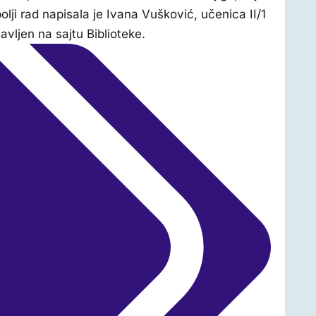
lji rad napisala je Ivana Vušković, učenica II/1
avljen na sajtu Biblioteke.