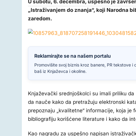
U subotu, 6. decembra, uspešno je završe
„Istraživanjem do znanja“, koji Narodna b
zaredom.
Reklamirajte se na našem portalu
Promovišite svoj biznis kroz banere, PR tekstove i 
baš iz Knjaževca i okoline.
Knjaževački srednjoškolci su imali priliku d
da nauče kako da pretražuju elektronski kat
prepoznaju „kvalitetne“ informacije, koja je 
bibliografiju korišćene literature i kako da i
Kao nagradu za uspešno napisan istraživački r