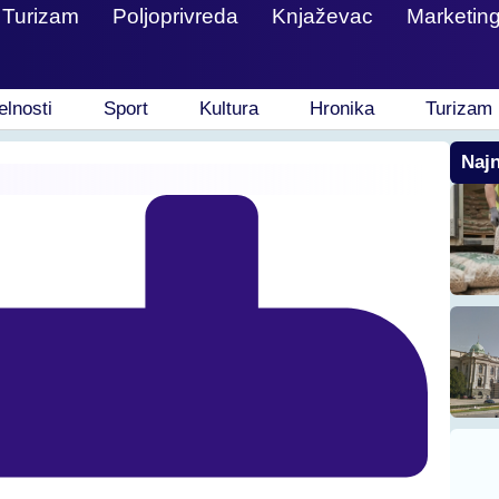
Turizam
Poljoprivreda
Knjaževac
Marketin
elnosti
Sport
Kultura
Hronika
Turizam
Najn