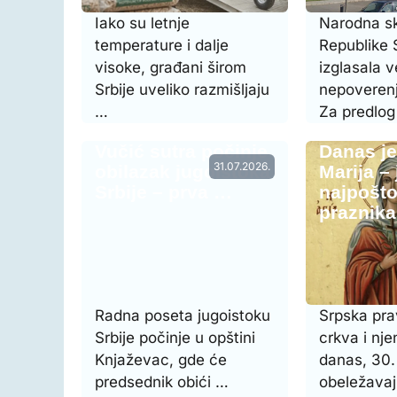
Iako su letnje
Narodna s
temperature i dalje
Republike S
visoke, građani širom
izglasala 
Srbije uveliko razmišljaju
nepoverenj
…
Za predlo
Vučić sutra počinje
Danas j
31.07.2026.
obilazak jugoistoka
Marija –
Srbije – prva …
najpošto
praznik
Radna poseta jugoistoku
Srpska pr
Srbije počinje u opštini
crkva i nje
Knjaževac, gde će
danas, 30. 
predsednik obići …
obeležavaj