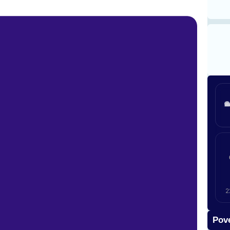
2
Pove