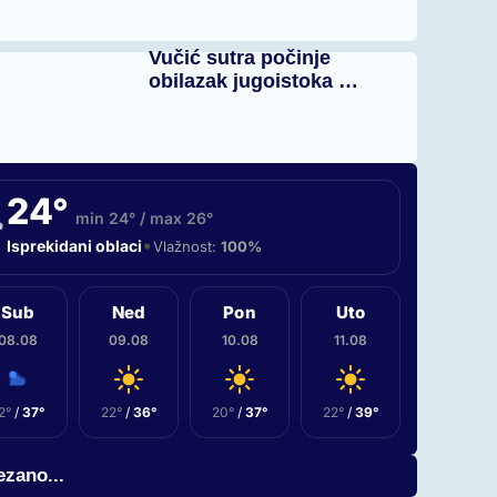
Vučić sutra počinje
obilazak jugoistoka …
24°
min 24° / max 26°
•
Isprekidani oblaci
Vlažnost:
100%
Sub
Ned
Pon
Uto
08.08
09.08
10.08
11.08
2°
/
37°
22°
/
36°
20°
/
37°
22°
/
39°
zano...