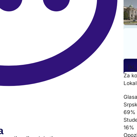
[kl
Za ko
Lokal
Glasa
Srpsk
69%
Stude
16%
a
Opozi