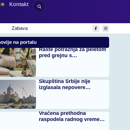
g
Kontakt
Zabava
ovije na portalu
Raste potražnja za peletom
pred grejnu s…
Skupština Srbije nije
izglasala nepovere…
Vraćena prethodna
raspodela radnog vreme…