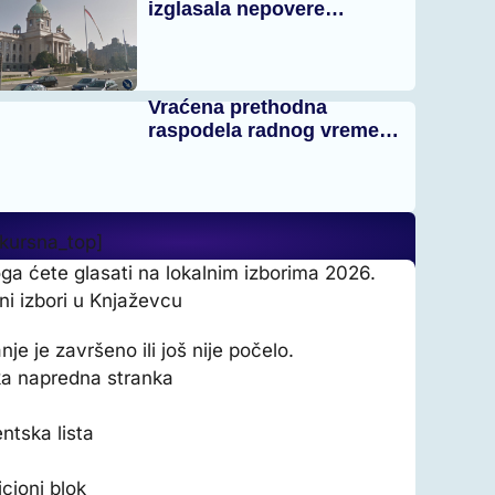
izglasala nepovere…
Vraćena prethodna
raspodela radnog vreme…
_kursna_top]
ga ćete glasati na lokalnim izborima 2026.
ni izbori u Knjaževcu
nje je završeno ili još nije počelo.
a napredna stranka
ntska lista
cioni blok