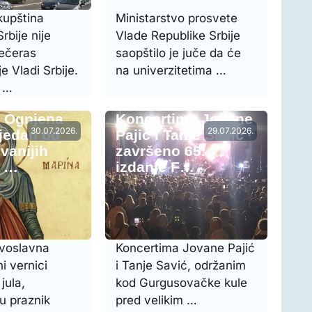
kupština
Ministarstvo prosvete
rbije nije
Vlade Republike Srbije
večeras
saopštilo je juče da će
e Vladi Srbije.
na univerzitetima …
g …
e Ognjena
Koncertima Jovane
30.07.2026.
29.07.2026.
 jedan od
Pajić i Tanje Savić
vanijih
završeno 65.
a …
izdanje F…
avoslavna
Koncertima Jovane Pajić
ni vernici
i Tanje Savić, održanim
jula,
kod Gurgusovačke kule
u praznik
pred velikim …