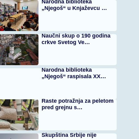
Narodna biblioteka
„Njegoš“ u Knjaževcu …
Naučni skup o 190 godina
crkve Svetog Ve…
Narodna biblioteka
„Njegoš“ raspisala XX…
Raste potražnja za peletom
pred grejnu s…
Skupština Srbije nije