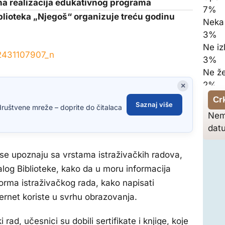
na realizacija edukativnog programa
7%
iblioteka „Njegoš“ organizuje treću godinu
Neka 
3%
Ne iz
3%
Ne že
2%
×
Cr
Saznaj više
društvene mreže – doprite do čitalaca
Nem
dat
a se upoznaju sa vrstama istraživačkih radova,
alog Biblioteke, kako da u moru informacija
forma istraživačkog rada, kako napisati
nternet koriste u svrhu obrazovanja.
ad, učesnici su dobili sertifikate i knjige, koje