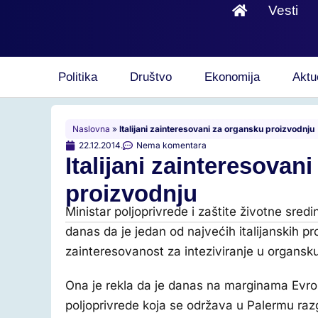
Vesti
Politika
Društvo
Ekonomija
Aktu
Naslovna
»
Italijani zainteresovani za organsku proizvodnju
22.12.2014.
Nema komentara
Italijani zainteresovan
proizvodnju
Ministar poljoprivrede i zaštite životne sred
danas da je jedan od najvećih italijanskih 
zainteresovanost za inteziviranje u organsku
Ona je rekla da je danas na marginama Evro
poljoprivrede koja se održava u Palermu razg