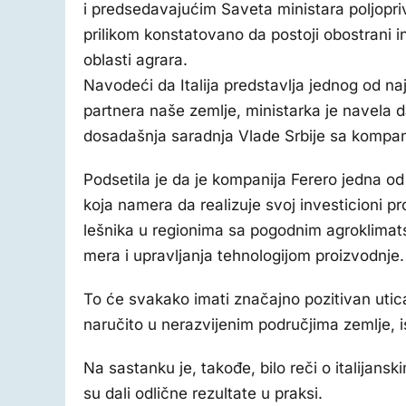
i predsedavajućim Saveta ministara poljopr
prilikom konstatovano da postoji obostrani i
oblasti agrara.
Navodeći da Italija predstavlja jednog od na
partnera naše zemlje, ministarka je navela d
dosadašnja saradnja Vlade Srbije sa kompan
Podsetila je da je kompanija Ferero jedna od 
koja namera da realizuje svoj investicioni pr
lešnika u regionima sa pogodnim agroklimat
mera i upravljanja tehnologijom proizvodnje.
To će svakako imati značajno pozitivan utic
naručito u nerazvijenim područjima zemlje, i
Na sastanku je, takođe, bilo reči o italijan
su dali odlične rezultate u praksi.