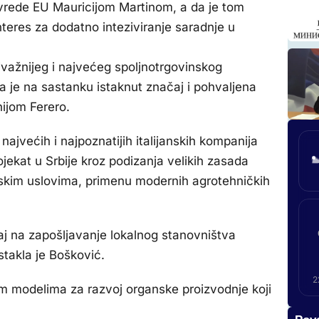
ivrede EU Mauricijom Martinom, a da je tom
nteres za dodatno inteziviranje saradnje u
jvažnijeg i najvećeg spoljnotrgovinskog
a je na sastanku istaknut značaj i pohvaljena
ijom Ferero.
najvećih i najpoznatijih italijanskih kompanija
ojekat u Srbije kroz podizanja velikih zasada
skim uslovima, primenu modernih agrotehničkih
aj na zapošljavanje lokalnog stanovništva
stakla je Bošković.
2
skim modelima za razvoj organske proizvodnje koji