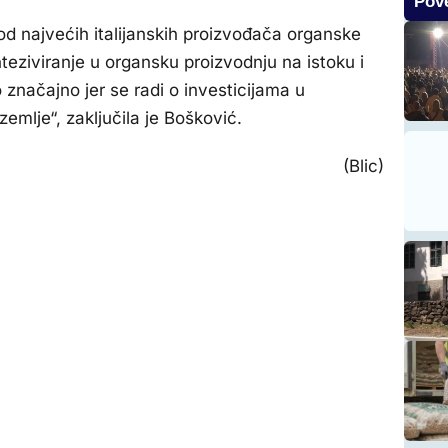
Pove
od najvećih italijanskih proizvođača organske
eziviranje u organsku proizvodnju na istoku i
 značajno jer se radi o investicijama u
zemlje“, zaključila je Bošković.
(Blic)