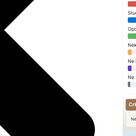
Stu
Opo
Nek
Ne 
Ne 
Cr
Ne