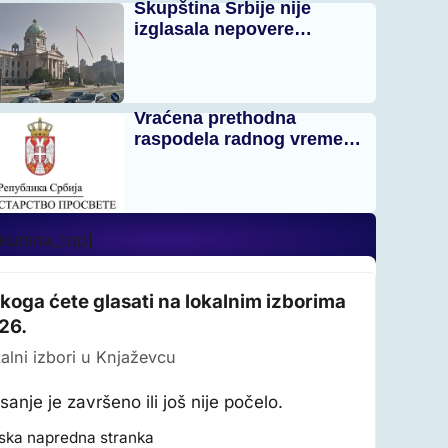
Skupština Srbije nije
izglasala nepovere…
Vraćena prethodna
raspodela radnog vreme…
_kursna_top]
 koga ćete glasati na lokalnim izborima
26.
alni izbori u Knjaževcu
sanje je završeno ili još nije počelo.
ska napredna stranka