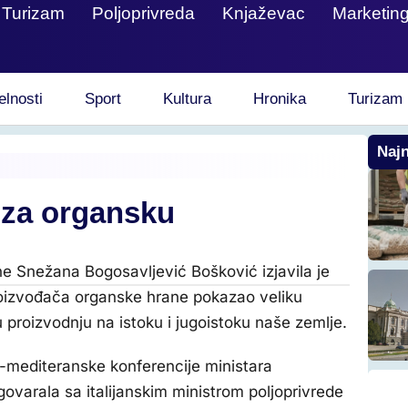
Turizam
Poljoprivreda
Knjaževac
Marketin
elnosti
Sport
Kultura
Hronika
Turizam
Najn
i za organsku
ine Snežana Bogosavljević Bošković izjavila je
proizvođača organske hrane pokazao veliku
 proizvodnju na istoku i jugoistoku naše zemlje.
-mediteranske konferencije ministara
ovarala sa italijanskim ministrom poljoprivrede