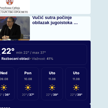
Vučić sutra počinje
obilazak jugoistoka …
22°
min 22° / max 37°
•
Razbacani oblaci
Vlažnost:
41%
Ned
Pon
Uto
Uto
09.08
10.08
11.08
11.08
2°
/
36°
20°
/
37°
22°
/
39°
22°
/
39°