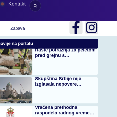
g
Kontakt
Zabava
ovije na portalu
Raste potražnja za peletom
pred grejnu s…
Skupština Srbije nije
izglasala nepovere…
Vraćena prethodna
raspodela radnog vreme…