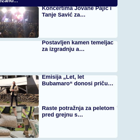
zano...
Koncertima Jovane Pajić i
Tanje Savić za…
Postavljen kamen temeljac
za izgradnju a…
Emisija „Let, let
Bubamaro“ donosi priču…
Raste potražnja za peletom
pred grejnu s…