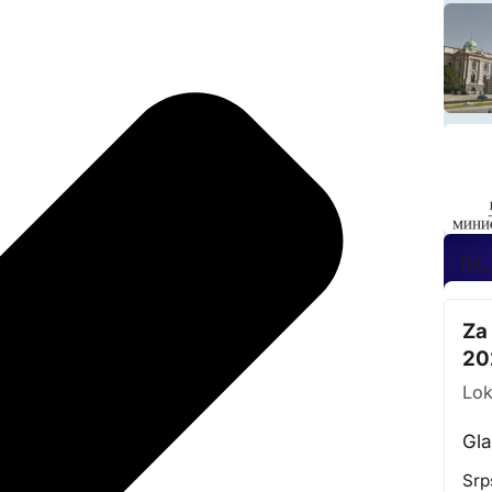
[kl
Za
20
Lok
Gla
Srp