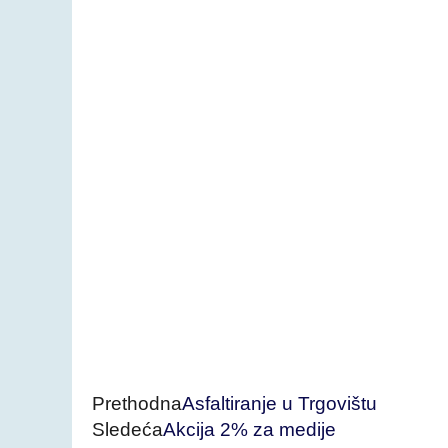
Prethodna
Asfaltiranje u Trgovištu
Sledeća
Akcija 2% za medije