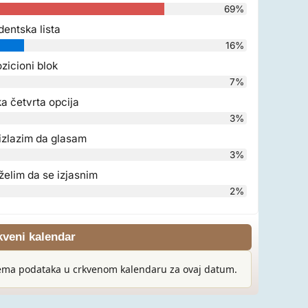
69%
dentska lista
16%
zicioni blok
7%
a četvrta opcija
3%
izlazim da glasam
3%
želim da se izjasnim
2%
kveni kalendar
ma podataka u crkvenom kalendaru za ovaj datum.