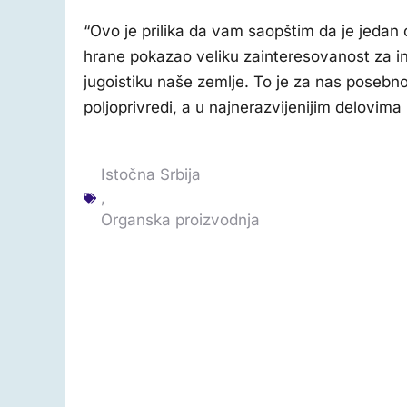
“Ovo je prilika da vam saopštim da je jedan 
hrane pokazao veliku zainteresovanost za int
jugoistiku naše zemlje. To je za nas posebno
poljoprivredi, a u najnerazvijenijim delovima 
Istočna Srbija
,
Organska proizvodnja