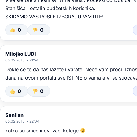
Više ste bre smešni svi vi na vlasti. Počevši od Đokića, K
Stanišića i ostalih budžetskih korisnika.
SKIDAMO VAS POSLE IZBORA. UPAMTITE!
0
0
Milojko LUDI
05.02.2015. • 21:54
Dokle ce te da nas lazete i varate. Nece vam proci. Izno
dana na ovom portalu sve ISTINE o vama a vi se suocavaj
0
0
Senilan
05.02.2015. • 22:04
kolko su smesni ovi vasi kolege