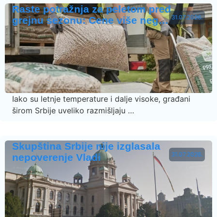
Raste potražnja za peletom pred
31.07.2026.
grejnu sezonu: Cene više neg…
Iako su letnje temperature i dalje visoke, građani
širom Srbije uveliko razmišljaju …
Skupština Srbije nije izglasala
31.07.2026.
nepoverenje Vladi