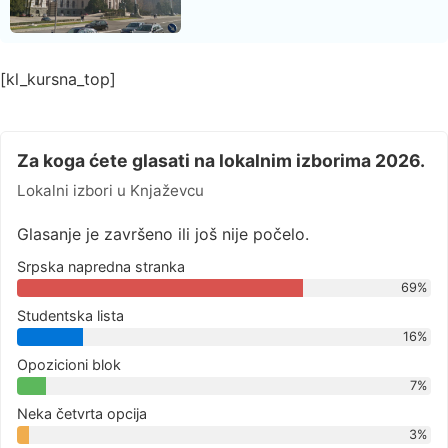
[kl_kursna_top]
Za koga ćete glasati na lokalnim izborima 2026.
Lokalni izbori u Knjaževcu
Glasanje je završeno ili još nije počelo.
Srpska napredna stranka
69%
Studentska lista
16%
Opozicioni blok
7%
Neka četvrta opcija
3%