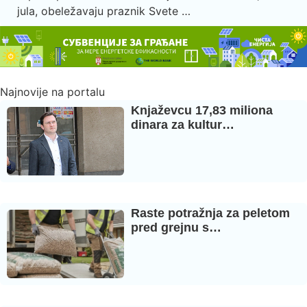
jula, obeležavaju praznik Svete …
Najnovije na portalu
Knjaževcu 17,83 miliona
dinara za kultur…
Raste potražnja za peletom
pred grejnu s…