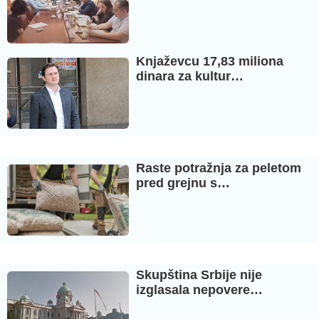
Knjaževcu 17,83 miliona
dinara za kultur…
Raste potražnja za peletom
pred grejnu s…
Skupština Srbije nije
izglasala nepovere…