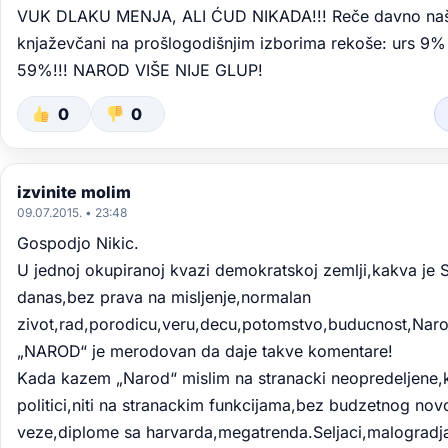
VUK DLAKU MENJA, ALI ĆUD NIKADA!!! Reče davno naš 
knjaževčani na prošlogodišnjim izborima rekoše: urs 9%
59%!!! NAROD VIŠE NIJE GLUP!
0
0
izvinite molim
09.07.2015. • 23:48
Gospodjo Nikic.
U jednoj okupiranoj kvazi demokratskoj zemlji,kakva je S
danas,bez prava na misljenje,normalan
zivot,rad,porodicu,veru,decu,potomstvo,buducnost,Nar
„NAROD“ je merodovan da daje takve komentare!
Kada kazem „Narod“ mislim na stranacki neopredeljene,k
politici,niti na stranackim funkcijama,bez budzetnog no
veze,diplome sa harvarda,megatrenda.Seljaci,malogradj