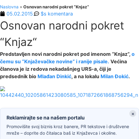
Naslovna
»
Osnovan narodni pokret “Knjaz“
05.02.2015.
$s komentara
Osnovan narodni pokret
“Knjaz“
Predstavljen novi narodni pokret pod imenom “Knjaz“,
o
čemu su “Knjaževačke novine“ i ranije pisale.
Većina
članova je iz redova nekadašnjeg URS-a, čiji je
predsednik bio
Mlađan Dinkić
, a na lokalu
Milan Đokić
.
×
Reklamirajte se na našem portalu
Promovišite svoj biznis kroz banere, PR tekstove i društvene
mreže – doprite do čitalaca baš iz Knjaževca i okoline.