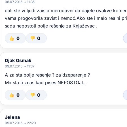
08.07.2015. • 11:35
dali ste vi ljudi zaista merodavni da dajete ovakve komen
vama progovorila zavist i nemoć.Ako ste i malo realni pr
sada nepostoji bolje rešenje za Knjaževac .
0
0
Djak Osmak
09.07.2015. • 11:37
A za sta bolje resenje ? za dzeparenje ?
Ma sta ti znas kad pises NEPOSTOJI…
0
0
Jelena
09.07.2015. • 22:20