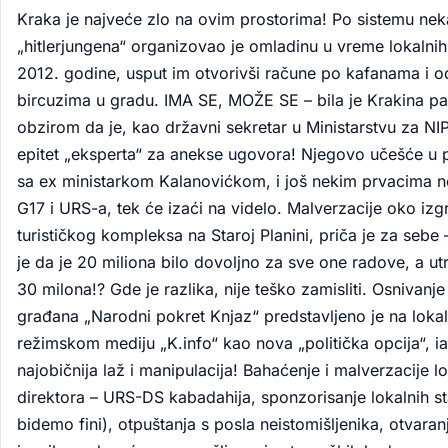
Kraka je najveće zlo na ovim prostorima! Po sistemu ne
„hitlerjungena“ organizovao je omladinu u vreme lokalnih
2012. godine, usput im otvorivši račune po kafanama i 
bircuzima u gradu. IMA SE, MOŽE SE – bila je Krakina pa
obzirom da je, kao državni sekretar u Ministarstvu za NI
epitet „eksperta“ za anekse ugovora! Njegovo učešće u 
sa ex ministarkom Kalanovićkom, i još nekim prvacima 
G17 i URS-a, tek će izaći na videlo. Malverzacije oko izg
turističkog kompleksa na Staroj Planini, priča je za sebe 
je da je 20 miliona bilo dovoljno za sve one radove, a ut
30 milona!? Gde je razlika, nije teško zamisliti. Osnivanj
građana „Narodni pokret Knjaz“ predstavljeno je na lok
režimskom mediju „K.info“ kao nova „politička opcija“, ia
najobičnija laž i manipulacija! Bahaćenje i malverzacije l
direktora – URS-DS kabadahija, sponzorisanje lokalnih st
bidemo fini), otpuštanja s posla neistomišljenika, otvaran