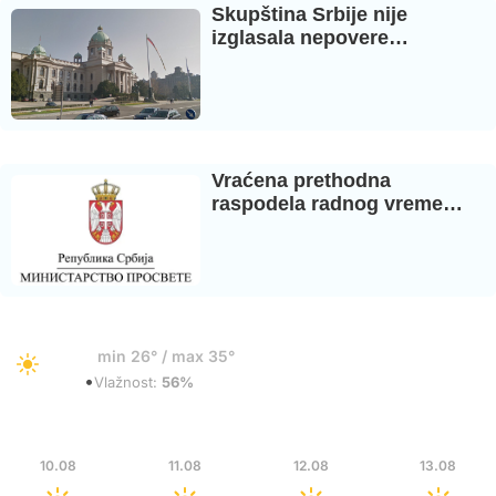
Skupština Srbije nije
izglasala nepovere…
Vraćena prethodna
raspodela radnog vreme…
30°
min 26° / max 35°
•
Vedro
Vlažnost:
56%
Pon
Uto
Sre
Čet
10.08
11.08
12.08
13.08