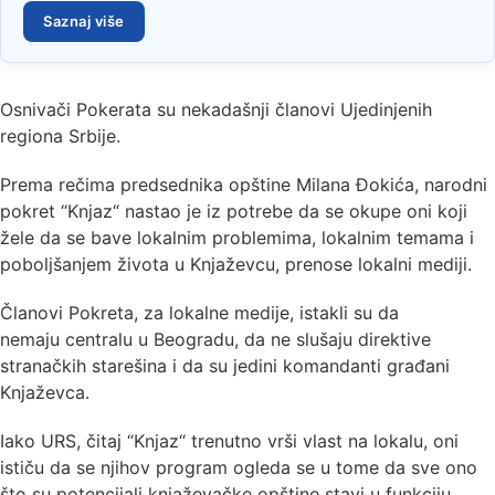
Saznaj više
Osnivači Pokerata su nekadašnji članovi Ujedinjenih
regiona Srbije.
Prema rečima predsednika opštine Milana Đokića, narodni
pokret “Knjaz“ nastao je iz potrebe da se okupe oni koji
žele da se bave lokalnim problemima, lokalnim temama i
poboljšanjem života u Knjaževcu, prenose lokalni mediji.
Članovi Pokreta, za lokalne medije, istakli su da
nemaju centralu u Beogradu, da ne slušaju direktive
stranačkih starešina i da su jedini komandanti građani
Knjaževca.
Iako URS, čitaj “Knjaz“ trenutno vrši vlast na lokalu, oni
ističu da se njihov program ogleda se u tome da sve ono
što su potencijali knjaževačke opštine stavi u funkciju