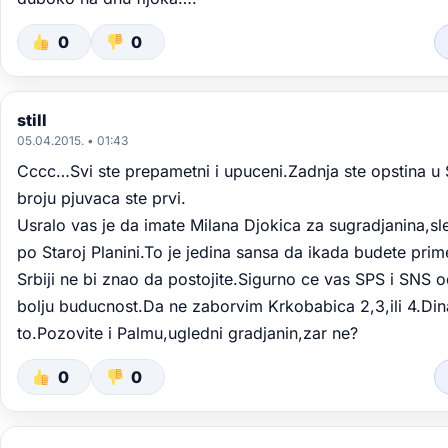
0
0
still
05.04.2015. • 01:43
Cccc…Svi ste prepametni i upuceni.Zadnja ste opstina u Sr
broju pjuvaca ste prvi.
Usralo vas je da imate Milana Djokica za sugradjanina,sle
po Staroj Planini.To je jedina sansa da ikada budete pri
Srbiji ne bi znao da postojite.Sigurno ce vas SPS i SNS o
bolju buducnost.Da ne zaborvim Krkobabica 2,3,ili 4.Dina
to.Pozovite i Palmu,ugledni gradjanin,zar ne?
0
0