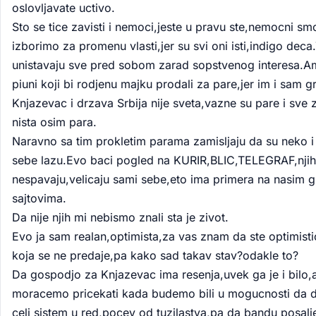
oslovljavate uctivo.
Sto se tice zavisti i nemoci,jeste u pravu ste,nemocni sm
izborimo za promenu vlasti,jer su svi oni isti,indigo deca.
unistavaju sve pred sobom zarad sopstvenog interesa.Am
piuni koji bi rodjenu majku prodali za pare,jer im i sam g
Knjazevac i drzava Srbija nije sveta,vazne su pare i sve z
nista osim para.
Naravno sa tim prokletim parama zamisljaju da su neko i
sebe lazu.Evo baci pogled na KURIR,BLIC,TELEGRAF,njih
nespavaju,velicaju sami sebe,eto ima primera na nasim 
sajtovima.
Da nije njih mi nebismo znali sta je zivot.
Evo ja sam realan,optimista,za vas znam da ste optimist
koja se ne predaje,pa kako sad takav stav?odakle to?
Da gospodjo za Knjazevac ima resenja,uvek ga je i bilo,a
moracemo pricekati kada budemo bili u mogucnosti da
celi sistem u red,pocev od tuzilastva,pa da bandu posal