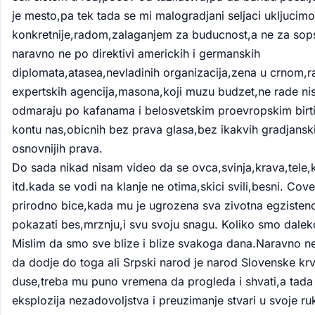
je mesto,pa tek tada se mi malogradjani seljaci ukljucimo
konkretnije,radom,zalaganjem za buducnost,a ne za sops
naravno ne po direktivi americkih i germanskih
diplomata,atasea,nevladinih organizacija,zena u crnom,r
expertskih agencija,masona,koji muzu budzet,ne rade nis
odmaraju po kafanama i belosvetskim proevropskim birt
kontu nas,obicnih bez prava glasa,bez ikakvih gradjanski
osnovnijih prava.
Do sada nikad nisam video da se ovca,svinja,krava,tele,
itd.kada se vodi na klanje ne otima,skici svili,besni. Cove
prirodno bice,kada mu je ugrozena sva zivotna egzisten
pokazati bes,mrznju,i svu svoju snagu. Koliko smo dale
Mislim da smo sve blize i blize svakoga dana.Naravno n
da dodje do toga ali Srpski narod je narod Slovenske krvi
duse,treba mu puno vremena da progleda i shvati,a tada
eksplozija nezadovoljstva i preuzimanje stvari u svoje ruk