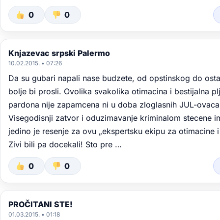
0
0
Knjazevac srpski Palermo
10.02.2015. • 07:26
Da su gubari napali nase budzete, od opstinskog do osta
bolje bi prosli. Ovolika svakolika otimacina i bestijalna p
pardona nije zapamcena ni u doba zloglasnih JUL-ovaca
Visegodisnji zatvor i oduzimavanje kriminalom stecene i
jedino je resenje za ovu „ekspertsku ekipu za otimacine i
Zivi bili pa docekali! Sto pre …
0
0
PROČITANI STE!
01.03.2015. • 01:18