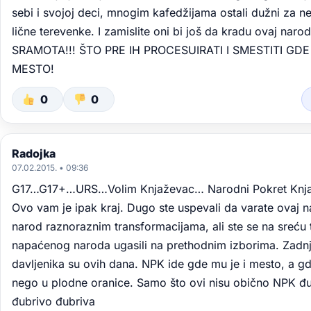
sebi i svojoj deci, mnogim kafedžijama ostali dužni za n
lične terevenke. I zamislite oni bi još da kradu ovaj narod
SRAMOTA!!! ŠTO PRE IH PROCESUIRATI I SMESTITI GDE
MESTO!
0
0
Radojka
07.02.2015. • 09:36
G17…G17+…URS…Volim Knjaževac… Narodni Pokret Knjaz
Ovo vam je ipak kraj. Dugo ste uspevali da varate ovaj 
narod raznoraznim transformacijama, ali ste se na sreću 
napaćenog naroda ugasili na prethodnim izborima. Zadnji
davljenika su ovih dana. NPK ide gde mu je i mesto, a g
nego u plodne oranice. Samo što ovi nisu obično NPK đ
đubrivo đubriva