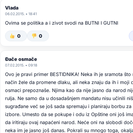
Vlada
06.02.2015. • 18:41
Ovima se politika a i zivot svodi na BUTNI I GUTNI
0
0
Đače osmače
07.02.2015. • 09:18
Ovo je pravi primer BESTIDNIKA! Neka ih je sramota što 
način žele da promene dlaku, ali neka znaju da ih i moji 
osmaci prepoznaše. Njima kao da nije jasno da narod nij
rulja. Ne samo da u dosadašnjem mandatu nisu učinili ni
sugrađane već se još sada spremaju i planiraju borbu za
izbore. Umesto da se pokupe i odu iz Opštine oni još ima
da iritiraju ovaj napaćeni narod. Neće oni na slobodi doč
neka im je jasno još danas. Pokrali su mnogo toga, okalja