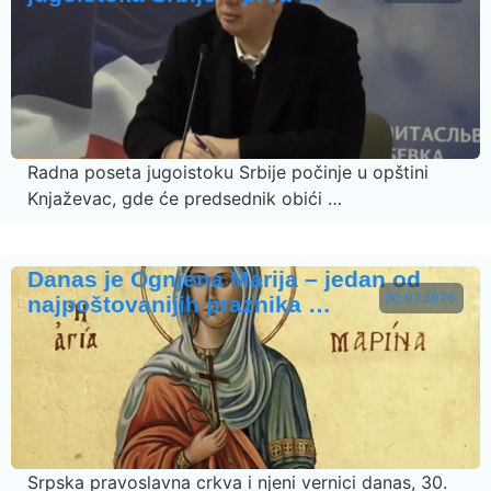
Radna poseta jugoistoku Srbije počinje u opštini
Knjaževac, gde će predsednik obići …
Danas je Ognjena Marija – jedan od
30.07.2026.
najpoštovanijih praznika …
Srpska pravoslavna crkva i njeni vernici danas, 30.