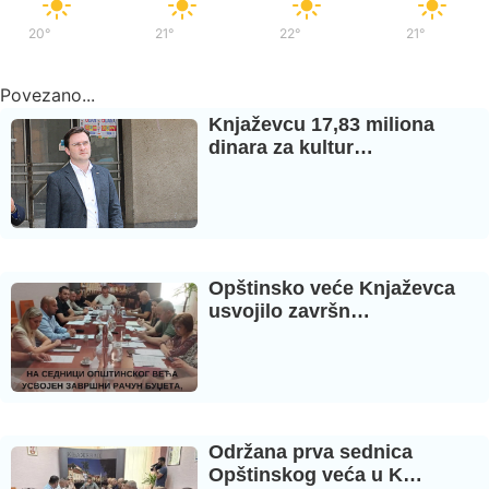
20°
/
38°
21°
/
39°
22°
/
37°
21°
/
35°
Povezano...
Knjaževcu 17,83 miliona
dinara za kultur…
Opštinsko veće Knjaževca
usvojilo završn…
Održana prva sednica
Opštinskog veća u K…