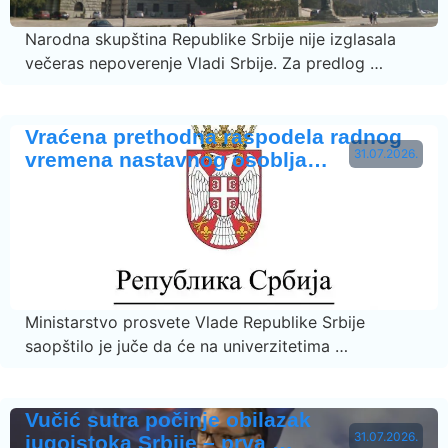
Narodna skupština Republike Srbije nije izglasala
večeras nepoverenje Vladi Srbije. Za predlog …
Vraćena prethodna raspodela radnog
31.07.2026.
vremena nastavnog osoblja…
Ministarstvo prosvete Vlade Republike Srbije
saopštilo je juče da će na univerzitetima …
Vučić sutra počinje obilazak
31.07.2026.
jugoistoka Srbije – prva …