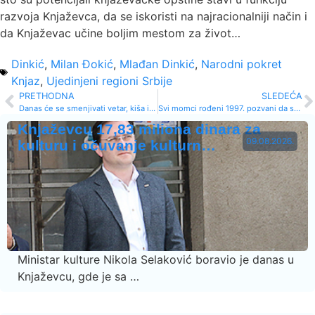
razvoja Knjaževca, da se iskoristi na najracionalniji način i
da Knjaževac učine boljim mestom za život…
Dinkić
,
Milan Đokić
,
Mlađan Dinkić
,
Narodni pokret
Knjaz
,
Ujedinjeni regioni Srbije
PRETHODNA
SLEDEĆA
Danas će se smenjivati vetar, kiša i sneg!
Svi momci rođeni 1997. pozvani da se upišu u vojnu evidenciju
Knjaževcu 17,83 miliona dinara za
09.08.2026.
kulturu i očuvanje kulturn…
Ministar kulture Nikola Selaković boravio je danas u
Knjaževcu, gde je sa …