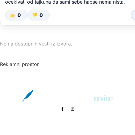
ocekivati od tajkuna da sami sebe hapse nema nista.
0
0
Nema dostupnih vesti iz izvora.
Reklamni prostor
© 2013. - 2026. Knjaževačke novine - Podiže i
održava SimpleLook