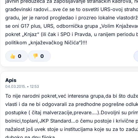
javnih preduzeća za zapošljavanje stranačkih kadrova, n
građevinski radovi…sve će se to osvetiti URS-ovoj straho
gradu, jer je narod progledao i prozreo lokalne vlastodrž
se oni G17 plus, URS, odbornička grupa „Volim Knjaževa
pokret „Knjaz“ (ili čak i SPO i Pravda, u ranijem periodu 
politikom „knjaževačkog Ničića“)!!!
0
0
Apis
04.03.2015. • 12:53
To nije narodni pokret,već interesna grupa,da bi što duže
vlasti i da ne bi odgovarali za predhodne pogrešne odluk
postupke ( čitaj malverzacije,prevare….).Dovoljni su prim
bolnici,toplani,JKP Standard…o čemu postoje i krivične pr
nažalost još uvek stoje u institucijama koje su za to zadu
duboko na dnu fijoka….