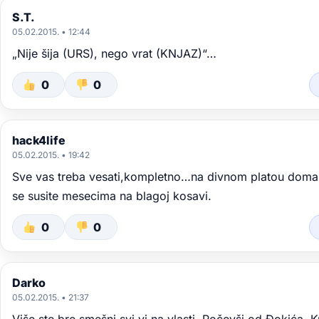
S.T.
05.02.2015. • 12:44
„Nije šija (URS), nego vrat (KNJAZ)“…
0
0
hack4life
05.02.2015. • 19:42
Sve vas treba vesati,kompletno…na divnom platou doma 
se susite mesecima na blagoj kosavi.
0
0
Darko
05.02.2015. • 21:37