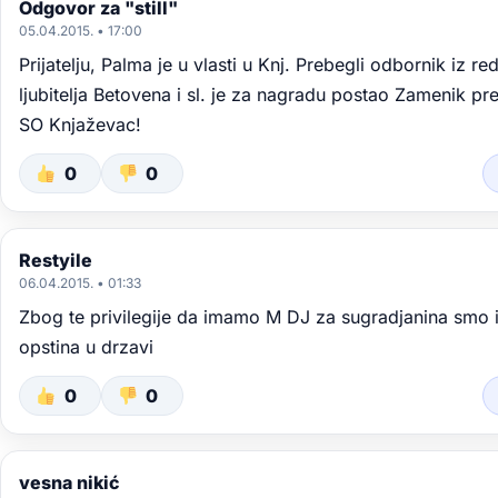
Odgovor za "still"
05.04.2015. • 17:00
Prijatelju, Palma je u vlasti u Knj. Prebegli odbornik iz r
ljubitelja Betovena i sl. je za nagradu postao Zamenik p
SO Knjaževac!
0
0
Restyile
06.04.2015. • 01:33
Zbog te privilegije da imamo M DJ za sugradjanina smo 
opstina u drzavi
0
0
vesna nikić