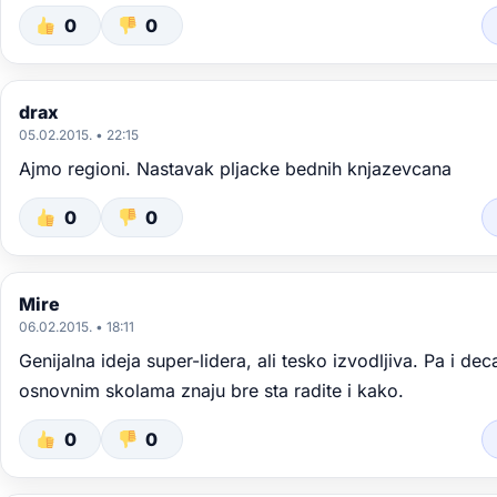
0
0
drax
05.02.2015. • 22:15
Ajmo regioni. Nastavak pljacke bednih knjazevcana
0
0
Mire
06.02.2015. • 18:11
Genijalna ideja super-lidera, ali tesko izvodljiva. Pa i dec
osnovnim skolama znaju bre sta radite i kako.
0
0