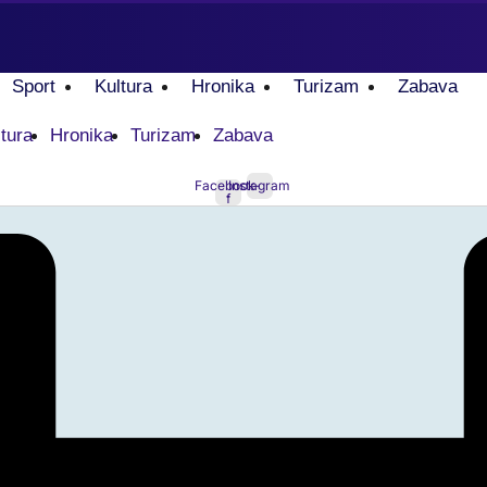
Sport
Kultura
Hronika
Turizam
Zabava
tura
Hronika
Turizam
Zabava
Facebook-
Instagram
f