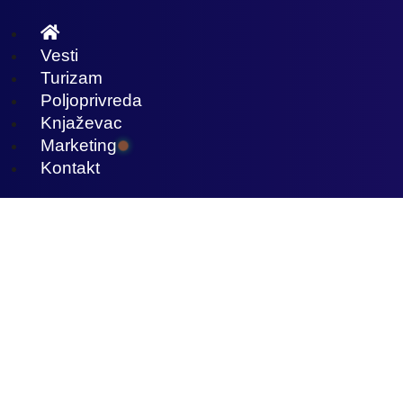
Скочите
на
садржај
Vesti
Turizam
Poljoprivreda
Knjaževac
Marketing
Kontakt