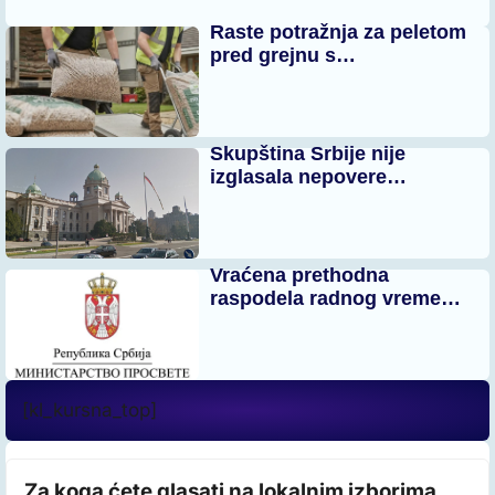
Raste potražnja za peletom
pred grejnu s…
Skupština Srbije nije
izglasala nepovere…
Vraćena prethodna
raspodela radnog vreme…
[kl_kursna_top]
Za koga ćete glasati na lokalnim izborima