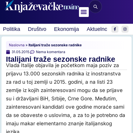
Politika
Društvo
Ekonomija
Aktuelnosti
Spor
Naslovna
»
Italijani traže sezonske radnike
31.05.2015.
Nema komentara
Italijani traže sezonske radnike
Vlada Italije objavila je početkom maja poziv za
prijavu 13.000 sezonskih radnika iz inostranstva
za rad u toj zemlji u 2015. godini, a na listi 23
zemlje iz kojih zainteresovani mogu da se prijave
su i državljani BiH, Srbije, Crne Gore. Međutim,
zainteresovani kandidati ove godine moraće sami
da se obaveste o uslovima, a za to je potrebno da
imaju makar elementarno znanje italijanskog
jezika.