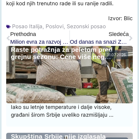
koji kod njih trenutno rade ili su ranije radili.
Izvor: Blic
Posao Italija
,
Poslovi
,
Sezonski posao
Prethodna
Sledeća
Milion evra za razvoj geografskih informacionih sistema
Od danas na snazi Zakon o predžetvenom finansiranju
Raste potražnja za peletom pred
31.07.2026.
grejnu sezonu: Cene više neg…
Iako su letnje temperature i dalje visoke,
građani širom Srbije uveliko razmišljaju …
Skupština Srbije nije izglasala