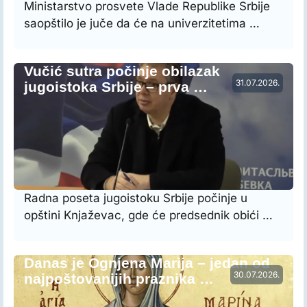
Ministarstvo prosvete Vlade Republike Srbije
saopštilo je juče da će na univerzitetima …
Vučić sutra počinje obilazak
31.07.2026.
jugoistoka Srbije – prva …
Radna poseta jugoistoku Srbije počinje u
opštini Knjaževac, gde će predsednik obići …
Danas je Ognjena Marija – jedan od
30.07.2026.
najpoštovanijih praznika …