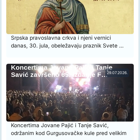
Srpska pravoslavna crkva i njeni vernici
danas, 30. jula, obeležavaju praznik Svete …
Koncertima Jovane Pajić i Tanje
29.07.2026.
Savić završeno 65. izdanje F…
Koncertima Jovane Pajić i Tanje Savić,
održanim kod Gurgusovačke kule pred velikim