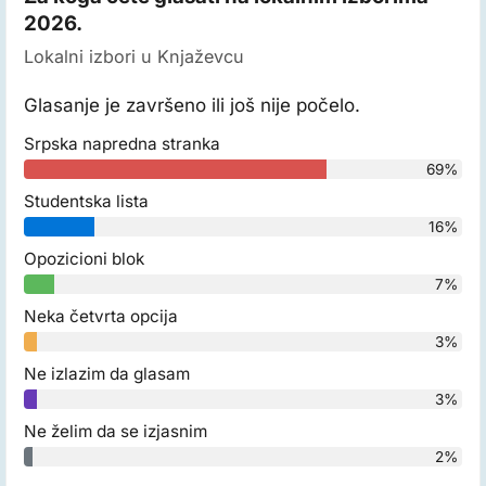
2026.
Lokalni izbori u Knjaževcu
Glasanje je završeno ili još nije počelo.
Srpska napredna stranka
69%
Studentska lista
16%
Opozicioni blok
7%
Neka četvrta opcija
3%
Ne izlazim da glasam
3%
Ne želim da se izjasnim
2%