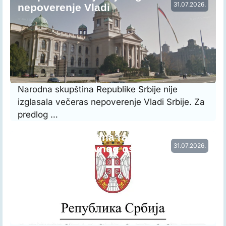
31.07.2026.
nepoverenje Vladi
Narodna skupština Republike Srbije nije
izglasala večeras nepoverenje Vladi Srbije. Za
predlog …
Vraćena prethodna raspodela radnog
31.07.2026.
vremena nastavnog osoblja…