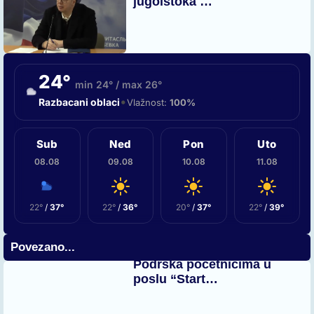
jugoistoka …
24°
min 24° / max 26°
•
Razbacani oblaci
Vlažnost:
100%
Sub
Ned
Pon
Uto
08.08
09.08
10.08
11.08
22°
/
37°
22°
/
36°
20°
/
37°
22°
/
39°
Povezano...
Podrška početnicima u
poslu “Start…