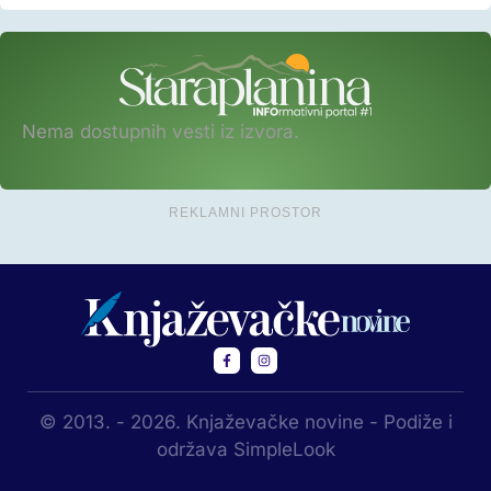
Nema dostupnih vesti iz izvora.
REKLAMNI PROSTOR
© 2013. - 2026. Knjaževačke novine - Podiže i
održava SimpleLook