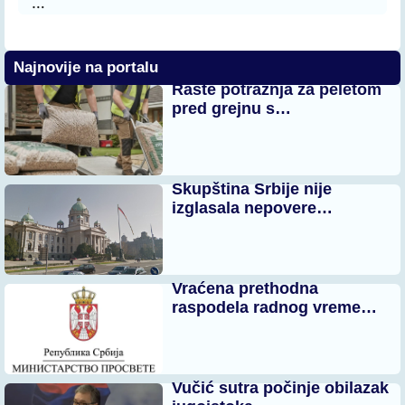
…
Najnovije na portalu
Raste potražnja za peletom
pred grejnu s…
Skupština Srbije nije
izglasala nepovere…
Vraćena prethodna
raspodela radnog vreme…
Vučić sutra počinje obilazak