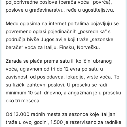
poljoprivredne poslove (berača voća i povrća),
poslove u građevinarstvu, ređe u ugostiteljstvu.
Među oglasima na internet portalima pojavljuju se
povremeno oglasi pojedinačnih „posrednika“ s
područja bivše Jugoslavije koji traže „sezonske
berače“ voća za Italiju, Finsku, Norvešku.
Zarada se plaća prema satu ili količini ubranog
voća, uglavnom od tri do 12 evra po satu u
zavisnosti od poslodavca, lokacije, vrste voća. To
su fizički zahtevni poslovi. U proseku se radi
minimum 10 sati dnevno, a angažman je u proseku
oko tri meseca.
Od 13.000 radnih mesta za sezonce koje Italijani
traže u ovoj godini, 1.500 je rezervisano za radnike