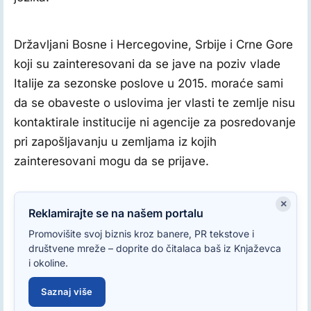
Državljani Bosne i Hercegovine, Srbije i Crne Gore
koji su zainteresovani da se jave na poziv vlade
Italije za sezonske poslove u 2015. moraće sami
da se obaveste o uslovima jer vlasti te zemlje nisu
kontaktirale institucije ni agencije za posredovanje
pri zapošljavanju u zemljama iz kojih
zainteresovani mogu da se prijave.
×
Reklamirajte se na našem portalu
Promovišite svoj biznis kroz banere, PR tekstove i
društvene mreže – doprite do čitalaca baš iz Knjaževca
i okoline.
Saznaj više