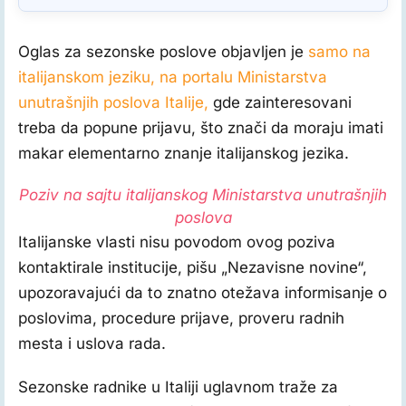
Oglas za sezonske poslove objavljen je
samo na
italijanskom jeziku, na portalu Ministarstva
unutrašnjih poslova Italije,
gde zainteresovani
treba da popune prijavu, što znači da moraju imati
makar elementarno znanje italijanskog jezika.
Poziv na sajtu italijanskog Ministarstva unutrašnjih
poslova
Italijanske vlasti nisu povodom ovog poziva
kontaktirale institucije, pišu „Nezavisne novine“,
upozoravajući da to znatno otežava informisanje o
poslovima, procedure prijave, proveru radnih
mesta i uslova rada.
Sezonske radnike u Italiji uglavnom traže za