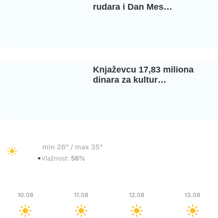
rudara i Dan Mes…
Knjaževcu 17,83 miliona
dinara za kultur…
32°
min 26° / max 35°
•
Vedro
Vlažnost:
56%
Pon
Uto
Sre
Čet
10.08
11.08
12.08
13.08