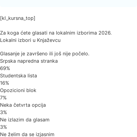
[kl_kursna_top]
Za koga ćete glasati na lokalnim izborima 2026.
Lokalni izbori u Knjaževcu
Glasanje je završeno ili još nije počelo.
Srpska napredna stranka
69%
Studentska lista
16%
Opozicioni blok
7%
Neka četvrta opcija
3%
Ne izlazim da glasam
3%
Ne želim da se izjasnim