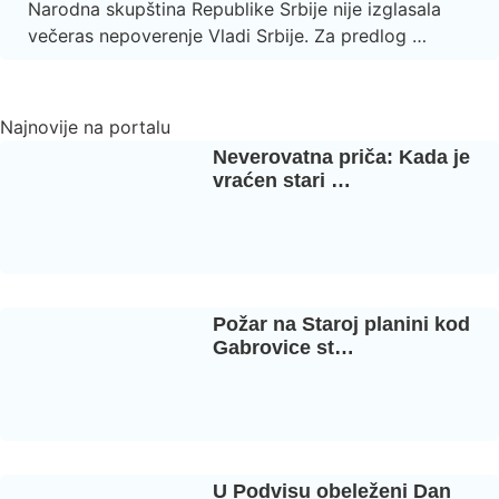
Narodna skupština Republike Srbije nije izglasala
večeras nepoverenje Vladi Srbije. Za predlog …
Najnovije na portalu
Neverovatna priča: Kada je
vraćen stari …
Požar na Staroj planini kod
Gabrovice st…
U Podvisu obeleženi Dan