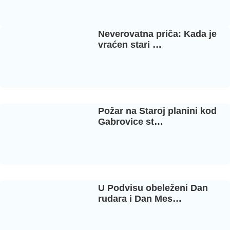
Neverovatna priča: Kada je
vraćen stari …
Požar na Staroj planini kod
Gabrovice st…
U Podvisu obeleženi Dan
rudara i Dan Mes…