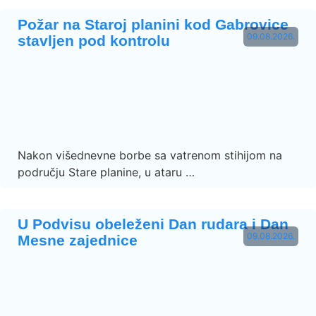
Požar na Staroj planini kod Gabrovice
09.08.2026.
stavljen pod kontrolu
Nakon višednevne borbe sa vatrenom stihijom na
području Stare planine, u ataru …
U Podvisu obeleženi Dan rudara i Dan
09.08.2026.
Mesne zajednice