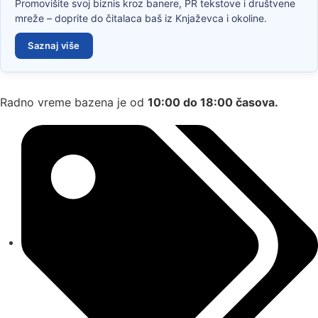
Promovišite svoj biznis kroz banere, PR tekstove i društvene
mreže – doprite do čitalaca baš iz Knjaževca i okoline.
Saznaj više
Radno vreme bazena je od
10:00 do 18:00 časova.