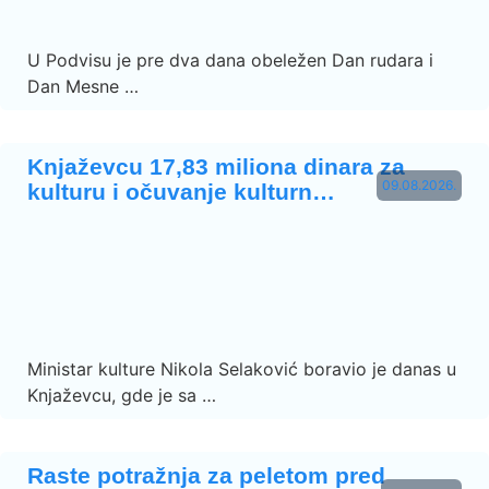
U Podvisu je pre dva dana obeležen Dan rudara i
Dan Mesne …
Knjaževcu 17,83 miliona dinara za
09.08.2026.
kulturu i očuvanje kulturn…
Ministar kulture Nikola Selaković boravio je danas u
Knjaževcu, gde je sa …
Raste potražnja za peletom pred