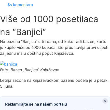
$s komentara
Više od 1000 posetilaca
na “Banjici“
Na bazenu “Banjica“ u tri dana, od kako radi bazen, kartu
je kupilo više od 1000 kupača, što predstavlja pravi uspeh
za jednu malu opštinu poput Knjaževca.
Foto: Bazen „Banjica“ Knjaževac
Letnja sezona na knjaževačkom bazenu počela je u petak,
5. juna.
×
Reklamirajte se na našem portalu