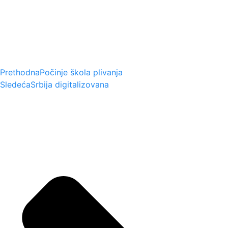
Prethodna
Počinje škola plivanja
Sledeća
Srbija digitalizovana