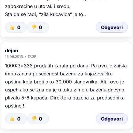
zabokrecine u utorak i sredu.
Sta da se radi, “zila kucavica“ je to..
0
0
Odgovori
dejan
15.06.2015. • 17:35
1000:3=333 prodatih karata po danu. Pa ovo je zaista
impozantna posećenost bazenu za knjaževačku
opštinu koja broji oko 30.000 stanovnika. Ali i ovo je
uspeh ako se zna da je u toku zime u bazenu dnevno
plivalo 5-6 kupača. Direktora bazena za predsednika
opštine!!!
0
0
Odgovori