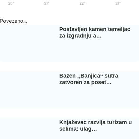
20°
/
38°
21°
/
39°
22°
/
37°
21°
/
35°
Povezano...
Postavljen kamen temeljac
za izgradnju a…
Bazen ,,Banjica“ sutra
zatvoren za poset…
Knjaževac razvija turizam u
selima: ulag…