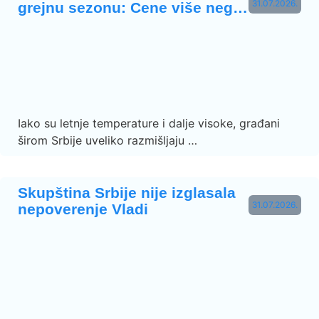
31.07.2026.
grejnu sezonu: Cene više neg…
Iako su letnje temperature i dalje visoke, građani
širom Srbije uveliko razmišljaju …
Skupština Srbije nije izglasala
31.07.2026.
nepoverenje Vladi