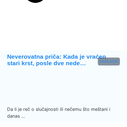
Neverovatna priča: Kada je vraćen
09.08.2026.
stari krst, posle dve nede…
Da li je reč o slučajnosti ili nečemu što meštani i
danas …