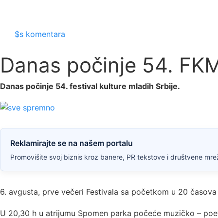
$s komentara
Danas počinje 54. FK
Danas počinje 54. festival kulture mladih Srbije.
Reklamirajte se na našem portalu
Promovišite svoj biznis kroz banere, PR tekstove i društvene mrež
6. avgusta, prve večeri Festivala sa početkom u 20 časova 
U 20,30 h u atrijumu Spomen parka počeće muzičko – poets