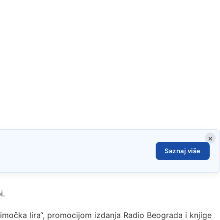
×
Saznaj više
i.
očka lira“, promocijom izdanja Radio Beograda i knjige