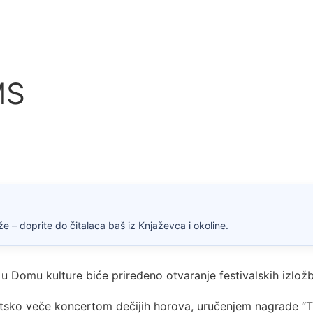
MS
e – doprite do čitalaca baš iz Knjaževca i okoline.
u Domu kulture biće priređeno otvaranje festivalskih izložb
ko veče koncertom dečijih horova, uručenjem nagrade “Tim