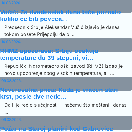
10.08.2026.
Vučić: Za dvadesetak dana biće poznato
koliko će biti poveća…
Predsednik Srbije Aleksandar Vučić izjavio je danas
tokom posete Prijepolju da bi …
10.08.2026.
RHMZ upozorava: Srbiju očekuju
temperature do 39 stepeni, vi…
Republički hidrometeorološki zavod (RHMZ) izdao je
novo upozorenje zbog visokih temperatura, ali …
09.08.2026.
Neverovatna priča: Kada je vraćen stari
krst, posle dve nede…
Da li je reč o slučajnosti ili nečemu što meštani i danas
…
09.08.2026.
Požar na Staroj planini kod Gabrovice