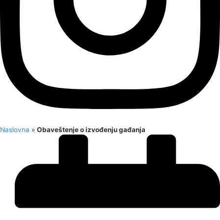
Naslovna
»
Obaveštenje o izvođenju gađanja