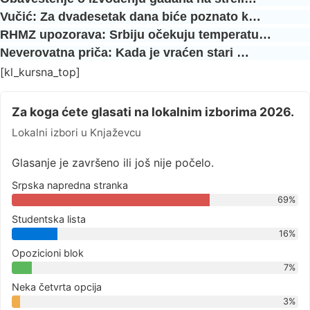
Vučić: Za dvadesetak dana biće poznato k…
RHMZ upozorava: Srbiju očekuju temperatu…
Neverovatna priča: Kada je vraćen stari …
[kl_kursna_top]
Za koga ćete glasati na lokalnim izborima 2026.
Lokalni izbori u Knjaževcu
Glasanje je završeno ili još nije počelo.
Srpska napredna stranka
69%
Studentska lista
16%
Opozicioni blok
7%
Neka četvrta opcija
3%