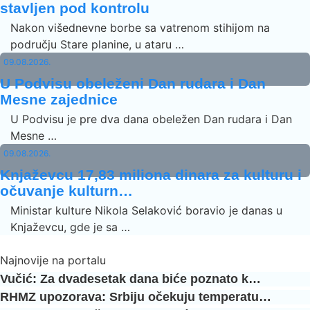
stavljen pod kontrolu
Nakon višednevne borbe sa vatrenom stihijom na
području Stare planine, u ataru …
09.08.2026.
U Podvisu obeleženi Dan rudara i Dan
Mesne zajednice
U Podvisu je pre dva dana obeležen Dan rudara i Dan
Mesne …
09.08.2026.
Knjaževcu 17,83 miliona dinara za kulturu i
očuvanje kulturn…
Ministar kulture Nikola Selaković boravio je danas u
Knjaževcu, gde je sa …
Najnovije na portalu
Vučić: Za dvadesetak dana biće poznato k…
RHMZ upozorava: Srbiju očekuju temperatu…