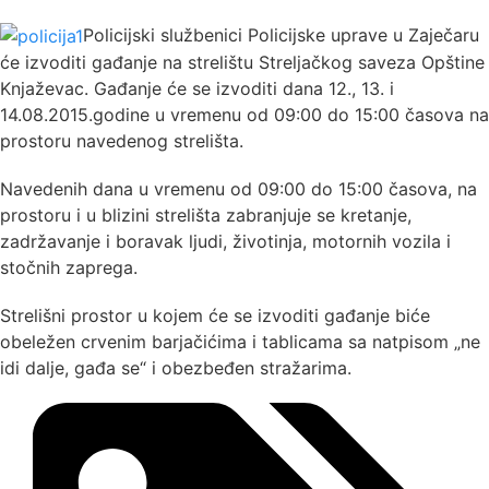
Policijski službenici Policijske uprave u Zaječaru
će izvoditi gađanje na strelištu Streljačkog saveza Opštine
Knjaževac. Gađanje će se izvoditi dana 12., 13. i
14.08.2015.godine u vremenu od 09:00 do 15:00 časova na
prostoru navedenog strelišta.
Navedenih dana u vremenu od 09:00 do 15:00 časova, na
prostoru i u blizini strelišta zabranjuje se kretanje,
zadržavanje i boravak ljudi, životinja, motornih vozila i
stočnih zaprega.
Strelišni prostor u kojem će se izvoditi gađanje biće
obeležen crvenim barjačićima i tablicama sa natpisom „ne
idi dalje, gađa se“ i obezbeđen stražarima.