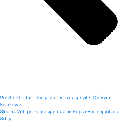
Prev
Prethodna
Peticija za renoviranje vile „Džervin“
Knjaževac
Sledeća
Veb prezentacija opštine Knjaževac najbolja u
Srbiji