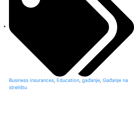
Business insurances
,
Education
,
gađanje
,
Gađanje na
strelištu