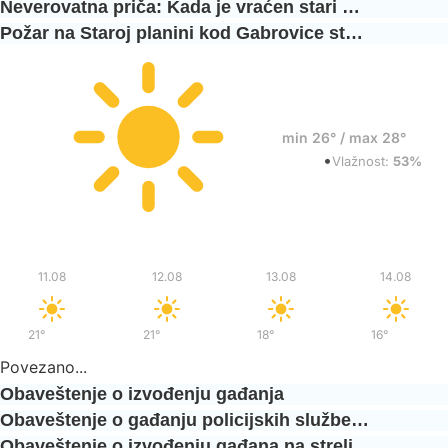
Neverovatna priča: Kada je vraćen stari …
Požar na Staroj planini kod Gabrovice st…
25°
min 26° / max 28°
•
Vedro
Vlažnost:
53%
Uto
Sre
Čet
Pet
11.08
12.08
13.08
14.08
21°
/
38°
21°
/
35°
18°
/
33°
16°
/
33°
Povezano...
Obaveštenje o izvođenju gađanja
Obaveštenje o gađanju policijskih službe…
Obaveštenje o izvođenju gađana na streli…