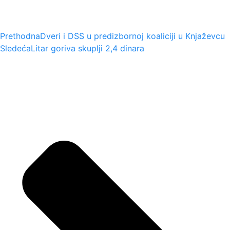
Prethodna
Dveri i DSS u predizbornoj koaliciji u Knjaževcu
Sledeća
Litar goriva skuplji 2,4 dinara