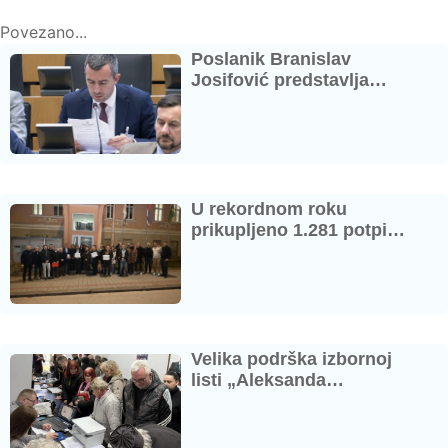
Povezano...
Poslanik Branislav
Josifović predstavlja…
U rekordnom roku
prikupljeno 1.281 potpi…
Velika podrška izbornoj
listi „Aleksanda…