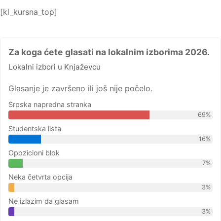
[kl_kursna_top]
Za koga ćete glasati na lokalnim izborima 2026.
Lokalni izbori u Knjaževcu
Glasanje je završeno ili još nije počelo.
Srpska napredna stranka
69%
Studentska lista
16%
Opozicioni blok
7%
Neka četvrta opcija
3%
Ne izlazim da glasam
3%