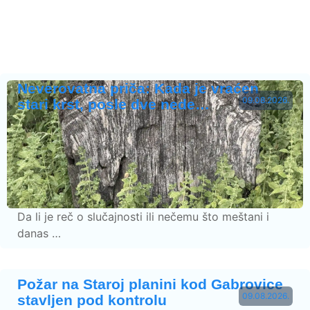
Neverovatna priča: Kada je vraćen
09.08.2026.
stari krst, posle dve nede…
Da li je reč o slučajnosti ili nečemu što meštani i
danas …
Požar na Staroj planini kod Gabrovice
09.08.2026.
stavljen pod kontrolu