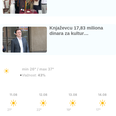
Knjaževcu 17,83 miliona
dinara za kultur…
27°
min 26° / max 37°
•
Vedro
Vlažnost:
43%
Uto
Sre
Čet
Pet
11.08
12.08
13.08
14.08
21°
/
38°
22°
/
38°
19°
/
34°
17°
/
33°