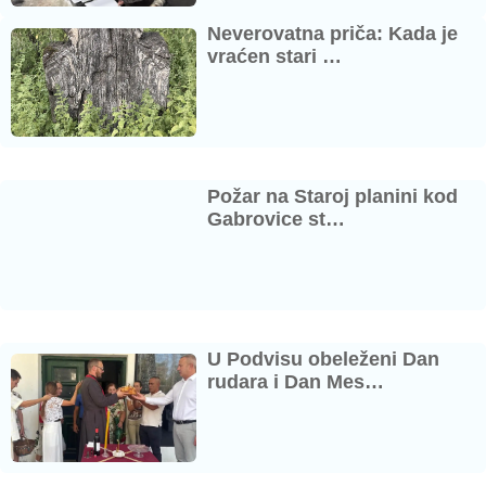
Neverovatna priča: Kada je
vraćen stari …
Požar na Staroj planini kod
Gabrovice st…
U Podvisu obeleženi Dan
rudara i Dan Mes…