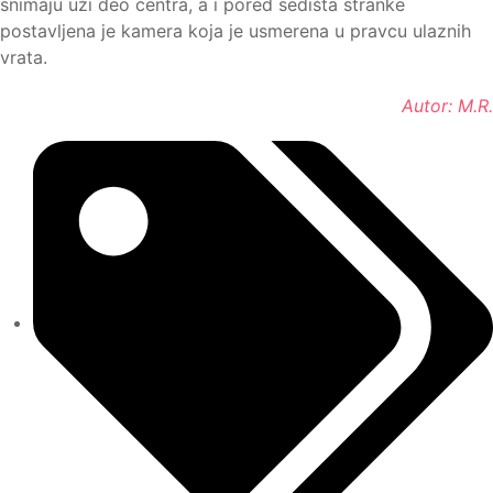
snimaju uži deo centra, a i pored sedišta stranke
postavljena je kamera koja je usmerena u pravcu ulaznih
vrata.
Autor: M.R.