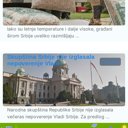
Iako su letnje temperature i dalje visoke, građani
širom Srbije uveliko razmišljaju …
Skupština Srbije nije izglasala
31.07.2026.
nepoverenje Vladi
Narodna skupština Republike Srbije nije izglasala
večeras nepoverenje Vladi Srbije. Za predlog …