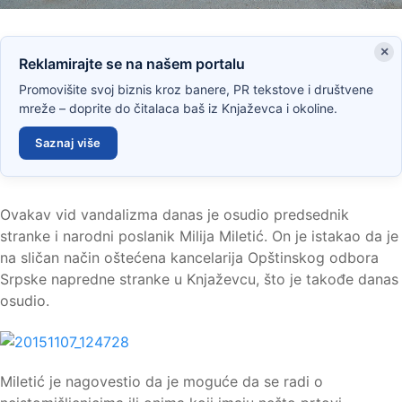
×
Reklamirajte se na našem portalu
Promovišite svoj biznis kroz banere, PR tekstove i društvene
mreže – doprite do čitalaca baš iz Knjaževca i okoline.
Saznaj više
Ovakav vid vandalizma danas je osudio predsednik
stranke i narodni poslanik Milija Miletić. On je istakao da je
na sličan način oštećena kancelarija Opštinskog odbora
Srpske napredne stranke u Knjaževcu, što je takođe danas
osudio.
Miletić je nagovestio da je moguće da se radi o