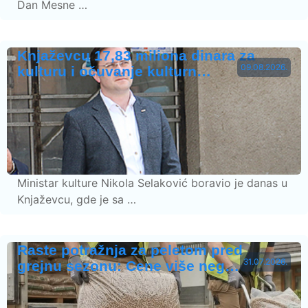
Dan Mesne …
Knjaževcu 17,83 miliona dinara za
09.08.2026.
kulturu i očuvanje kulturn…
Ministar kulture Nikola Selaković boravio je danas u
Knjaževcu, gde je sa …
Raste potražnja za peletom pred
31.07.2026.
grejnu sezonu: Cene više neg…