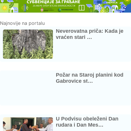
Najnovije na portalu
Neverovatna priča: Kada je
vraćen stari …
Požar na Staroj planini kod
Gabrovice st…
U Podvisu obeleženi Dan
rudara i Dan Mes…