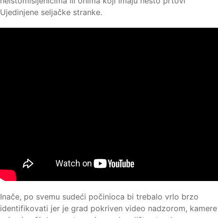
neistomišljenicima ili onima koji imaju nešto prtovi
Ujedinjene seljačke stranke.
Inače, po svemu sudeći počinioca bi trebalo vrlo brzo
identifikovati jer je grad pokriven video nadzorom, kamere