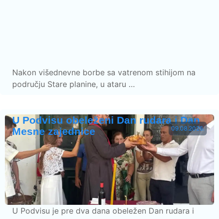
Nakon višednevne borbe sa vatrenom stihijom na
području Stare planine, u ataru …
U Podvisu obeleženi Dan rudara i Dan
09.08.2026.
Mesne zajednice
U Podvisu je pre dva dana obeležen Dan rudara i