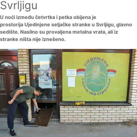
Svrljigu
U noći između četvrtka i petka obijena je
prostorija Ujedinjene seljačke stranke u Svrljigu, glavno
sedište. Nasilno su provaljena metalna vrata, ali iz
stranke ništa nije iznešeno.