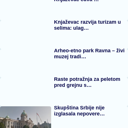
Knjaževac razvija turizam u
selima: ulag…
Arheo-etno park Ravna – živi
muzej tradi…
Raste potražnja za peletom
pred grejnu s…
Skupština Srbije nije
izglasala nepovere…