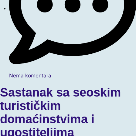
Nema komentara
Sastanak sa seoskim
turističkim
domaćinstvima i
ugostiteljima