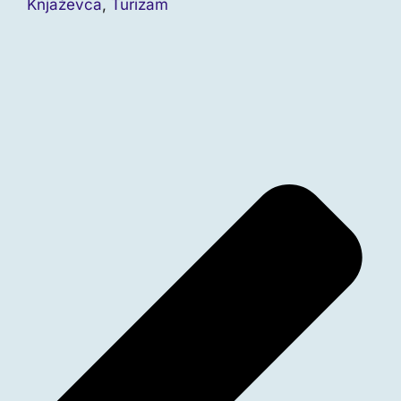
Knjaževca
,
Turizam