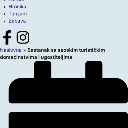
Hronika
Turizam
Zabava
Naslovna
»
Sastanak sa seoskim turističkim
domaćinstvima i ugostiteljima