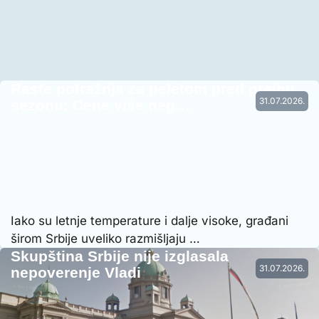
Raste potražnja za peletom pred grejnu
31.07.2026.
sezonu: Cene više neg…
Iako su letnje temperature i dalje visoke, građani
širom Srbije uveliko razmišljaju …
Skupština Srbije nije izglasala
31.07.2026.
nepoverenje Vladi