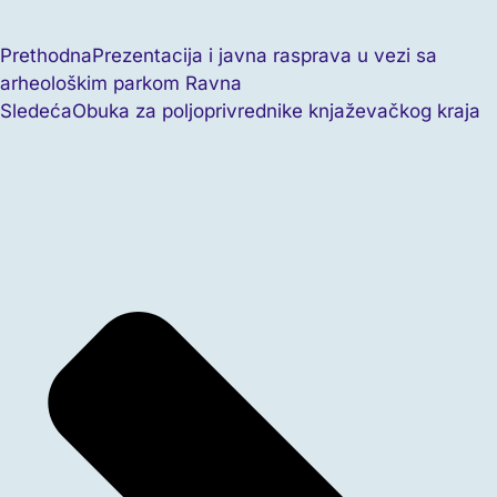
Prethodna
Prezentacija i javna rasprava u vezi sa
arheološkim parkom Ravna
Sledeća
Obuka za poljoprivrednike knjaževačkog kraja