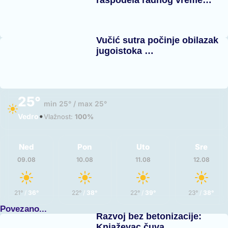
Vučić sutra počinje obilazak
jugoistoka …
25°
min 25° / max 25°
•
Vedro
Vlažnost:
100%
Ned
Pon
Uto
Sre
09.08
10.08
11.08
12.08
21°
/
36°
22°
/
38°
22°
/
39°
23°
/
38°
Povezano...
Razvoj bez betonizacije:
Knjaževac čuva …