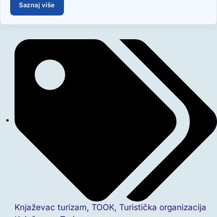
Saznaj više
Knjaževac turizam
,
TOOK
,
Turistička organizacija