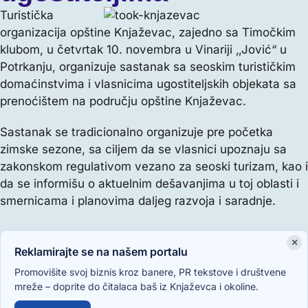
Turistička
organizacija opštine Knjaževac, zajedno sa Timočkim
klubom, u četvrtak 10. novembra u Vinariji ‚‚Jović“ u
Potrkanju, organizuje sastanak sa seoskim turističkim
domaćinstvima i vlasnicima ugostiteljskih objekata sa
prenoćištem na području opštine Knjaževac.
Sastanak se tradicionalno organizuje pre početka
zimske sezone, sa ciljem da se vlasnici upoznaju sa
zakonskom regulativom vezano za seoski turizam, kao i
da se informišu o aktuelnim dešavanjima u toj oblasti i
smernicama i planovima daljeg razvoja i saradnje.
×
Reklamirajte se na našem portalu
Promovišite svoj biznis kroz banere, PR tekstove i društvene
mreže – doprite do čitalaca baš iz Knjaževca i okoline.