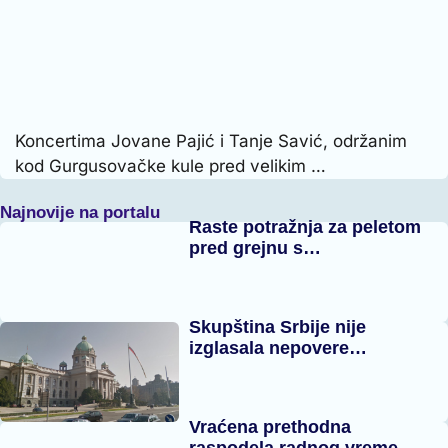
Koncertima Jovane Pajić i Tanje Savić, održanim
kod Gurgusovačke kule pred velikim …
Najnovije na portalu
Raste potražnja za peletom
pred grejnu s…
Skupština Srbije nije
izglasala nepovere…
Vraćena prethodna
raspodela radnog vreme…