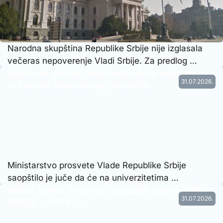
Narodna skupština Republike Srbije nije izglasala
večeras nepoverenje Vladi Srbije. Za predlog …
Vraćena prethodna raspodela radnog
31.07.2026.
vremena nastavnog osoblja…
Ministarstvo prosvete Vlade Republike Srbije
saopštilo je juče da će na univerzitetima …
Vučić sutra počinje obilazak jugoistoka
31.07.2026.
Srbije – prva …