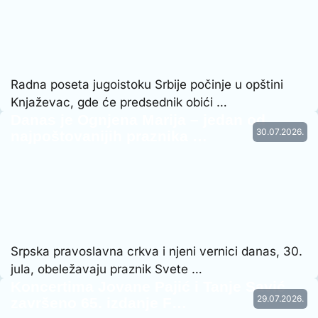
Radna poseta jugoistoku Srbije počinje u opštini
Knjaževac, gde će predsednik obići …
Danas je Ognjena Marija – jedan od
30.07.2026.
najpoštovanijih praznika …
Srpska pravoslavna crkva i njeni vernici danas, 30.
jula, obeležavaju praznik Svete …
Koncertima Jovane Pajić i Tanje Savić
29.07.2026.
završeno 65. izdanje F…