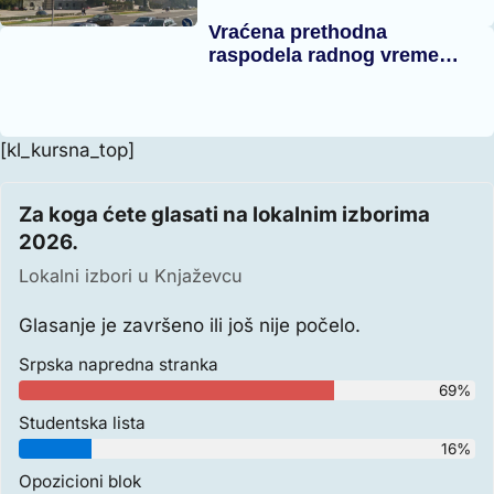
Vraćena prethodna
raspodela radnog vreme…
[kl_kursna_top]
Za koga ćete glasati na lokalnim izborima
2026.
Lokalni izbori u Knjaževcu
Glasanje je završeno ili još nije počelo.
Srpska napredna stranka
69%
Studentska lista
16%
Opozicioni blok