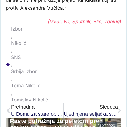
protiv Aleksandra Vučića.“
(Izvor: N1, Sputnjik, Blic, Tanjug)
Izbori
,
Nikolić
,
SNS
,
Srbija Izbori
,
Toma Nikolić
,
Tomislav Nikolić
Prethodna
Sledeća
U Domu za stare opljačkano 230 lica
Ujedinjena seljačka stranka će podržati Aleksandra Vučića
Raste potražnja za peletom pred
31.07.2026.