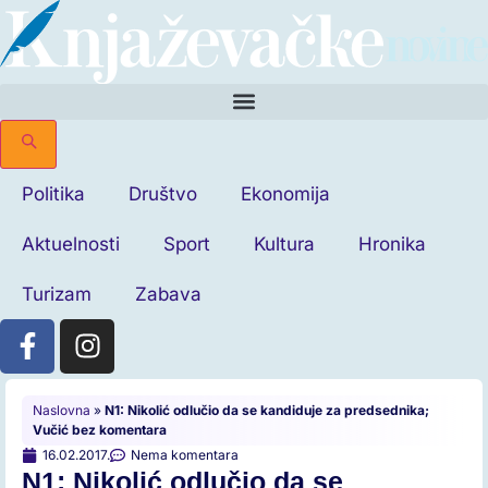
Politika
Društvo
Ekonomija
Aktuelnosti
Sport
Kultura
Hronika
Turizam
Zabava
Naslovna
»
N1: Nikolić odlučio da se kandiduje za predsednika;
Vučić bez komentara
16.02.2017.
Nema komentara
N1: Nikolić odlučio da se