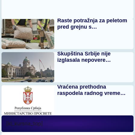
Raste potražnja za peletom
pred grejnu s…
Skupština Srbije nije
izglasala nepovere…
Vraćena prethodna
raspodela radnog vreme…
[kl_kursna_top]