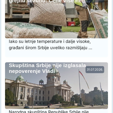
grejnu sezonu: Cene više neg…
Iako su letnje temperature i dalje visoke,
građani širom Srbije uveliko razmišljaju …
Skupština Srbije nije izglasala
31.07.2026.
nepoverenje Vladi
Narodna skupština Republike Srbije nije