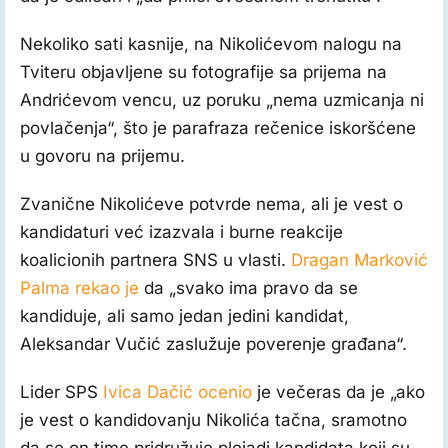
Nekoliko sati kasnije, na Nikolićevom nalogu na
Tviteru objavljene su fotografije sa prijema na
Andrićevom vencu, uz poruku „nema uzmicanja ni
povlačenja“, što je parafraza rečenice iskoršćene
u govoru na prijemu.
Zvanične Nikolićeve potvrde nema, ali je vest o
kandidaturi već izazvala i burne reakcije
koalicionih partnera SNS u vlasti.
Dragan Marković
Palma rekao je
da „svako ima pravo da se
kandiduje, ali samo jedan jedini kandidat,
Aleksandar Vučić zaslužuje poverenje građana“.
Lider SPS
Ivica Dačić ocenio
je večeras da je „ako
je vest o kandidovanju Nikolića tačna, sramotno
da se on time pridružuje plejadi kandidata koji su