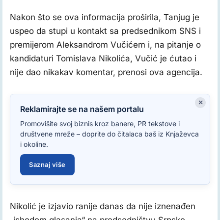
Nakon što se ova informacija proširila, Tanjug je
uspeo da stupi u kontakt sa predsednikom SNS i
premijerom Aleksandrom Vučićem i, na pitanje o
kandidaturi Tomislava Nikolića, Vučić je ćutao i
nije dao nikakav komentar, prenosi ova agencija.
×
Reklamirajte se na našem portalu
Promovišite svoj biznis kroz banere, PR tekstove i
društvene mreže – doprite do čitalaca baš iz Knjaževca
i okoline.
Saznaj više
Nikolić je izjavio ranije danas da nije iznenađen
„ishodom glasanja“ na predsedništvu Srpske