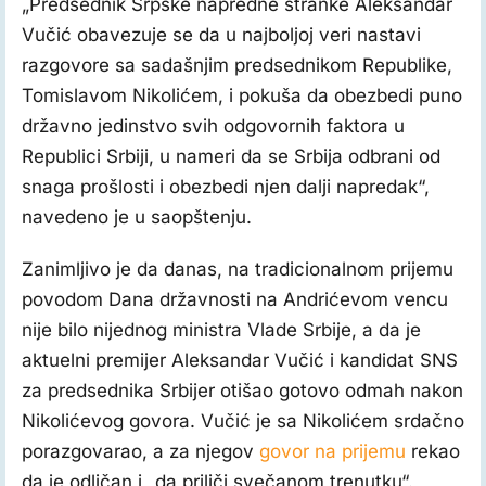
„Predsednik Srpske napredne stranke Aleksandar
Vučić obavezuje se da u najboljoj veri nastavi
razgovore sa sadašnjim predsednikom Republike,
Tomislavom Nikolićem, i pokuša da obezbedi puno
državno jedinstvo svih odgovornih faktora u
Republici Srbiji, u nameri da se Srbija odbrani od
snaga prošlosti i obezbedi njen dalji napredak“,
navedeno je u saopštenju.
Zanimljivo je da danas, na tradicionalnom prijemu
povodom Dana državnosti na Andrićevom vencu
nije bilo nijednog ministra Vlade Srbije, a da je
aktuelni premijer Aleksandar Vučić i kandidat SNS
za predsednika Srbijer otišao gotovo odmah nakon
Nikolićevog govora. Vučić je sa Nikolićem srdačno
porazgovarao, a za njegov
govor na prijemu
rekao
da je odličan i „da priliči svečanom trenutku“.