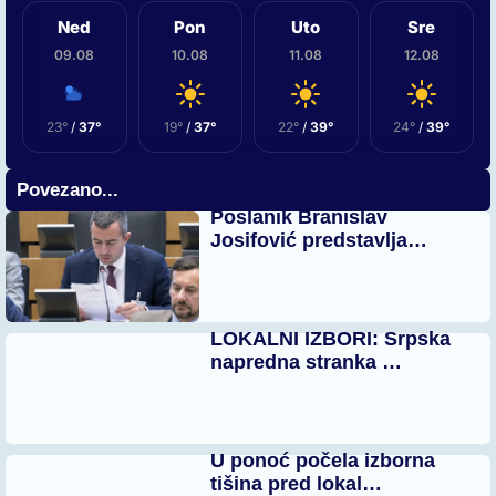
Ned
Pon
Uto
Sre
09.08
10.08
11.08
12.08
23°
/
37°
19°
/
37°
22°
/
39°
24°
/
39°
Povezano...
Poslanik Branislav
Josifović predstavlja…
LOKALNI IZBORI: Srpska
napredna stranka …
U ponoć počela izborna
tišina pred lokal…