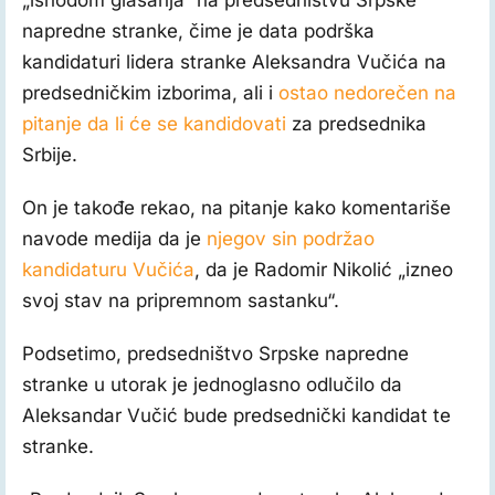
napredne stranke, čime je data podrška
kandidaturi lidera stranke Aleksandra Vučića na
predsedničkim izborima, ali i
ostao nedorečen na
pitanje da li će se kandidovati
za predsednika
Srbije.
On je takođe rekao, na pitanje kako komentariše
navode medija da je
njegov sin podržao
kandidaturu Vučića
, da je Radomir Nikolić „izneo
svoj stav na pripremnom sastanku“.
Podsetimo, predsedništvo Srpske napredne
stranke u utorak je jednoglasno odlučilo da
Aleksandar Vučić bude predsednički kandidat te
stranke.