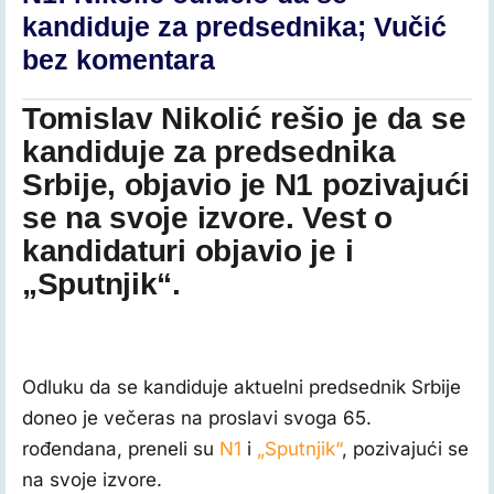
kandiduje za predsednika; Vučić
bez komentara
Tomislav Nikolić rešio je da se
kandiduje za predsednika
Srbije, objavio je N1 pozivajući
se na svoje izvore. Vest o
kandidaturi objavio je i
„Sputnjik“.
Tomislav Nikolić u studiju radija ‚‚Bubamare“ sa glavnim
i odgovornim urednikom portala Knjaževačke novine,
Odluku da se kandiduje aktuelni predsednik Srbije
foto: A.K.
doneo je večeras na proslavi svoga 65.
rođendana, preneli su
N1
i
„Sputnjik“
, pozivajući se
na svoje izvore.