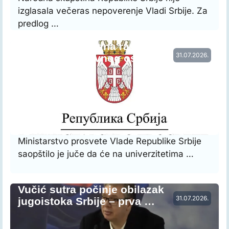
izglasala večeras nepoverenje Vladi Srbije. Za
predlog …
Vraćena prethodna raspodela radnog
31.07.2026.
vremena nastavnog osoblja…
Ministarstvo prosvete Vlade Republike Srbije
saopštilo je juče da će na univerzitetima …
Vučić sutra počinje obilazak
31.07.2026.
jugoistoka Srbije – prva …