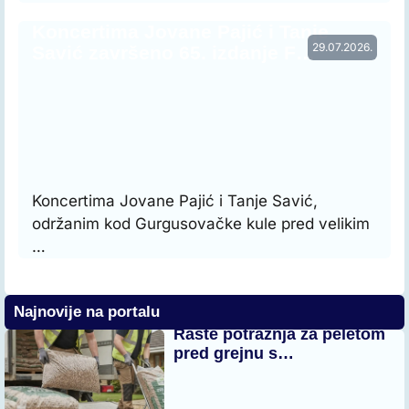
Koncertima Jovane Pajić i Tanje
29.07.2026.
Savić završeno 65. izdanje F…
Koncertima Jovane Pajić i Tanje Savić,
održanim kod Gurgusovačke kule pred velikim
…
Najnovije na portalu
Raste potražnja za peletom
pred grejnu s…