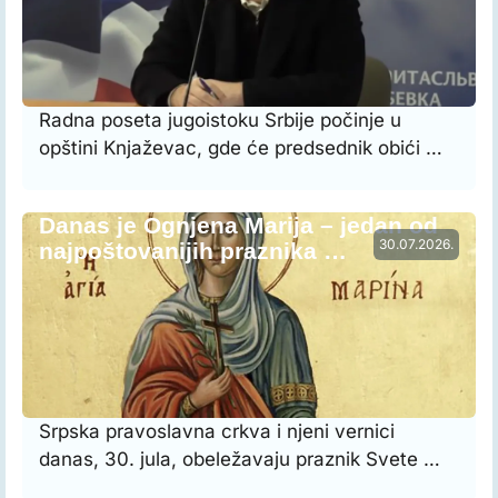
Radna poseta jugoistoku Srbije počinje u
opštini Knjaževac, gde će predsednik obići …
Danas je Ognjena Marija – jedan od
30.07.2026.
najpoštovanijih praznika …
Srpska pravoslavna crkva i njeni vernici
danas, 30. jula, obeležavaju praznik Svete …