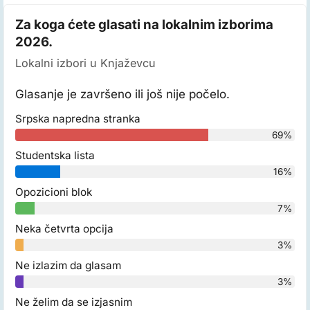
Za koga ćete glasati na lokalnim izborima
2026.
Lokalni izbori u Knjaževcu
Glasanje je završeno ili još nije počelo.
Srpska napredna stranka
69%
Studentska lista
16%
Opozicioni blok
7%
Neka četvrta opcija
3%
Ne izlazim da glasam
3%
Ne želim da se izjasnim