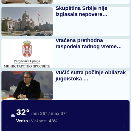
Skupština Srbije nije
izglasala nepovere…
Vraćena prethodna
raspodela radnog vreme…
Vučić sutra počinje obilazak
jugoistoka …
32°
min 28° / max 37°
•
Vedro
Vlažnost:
43%