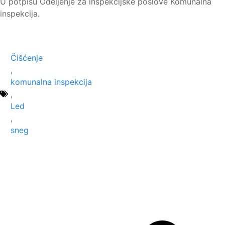
U potpisu Odeljenje za inspekcijske poslove Komunalna
inspekcija.
Čišćenje
,
komunalna inspekcija
,
Led
,
sneg