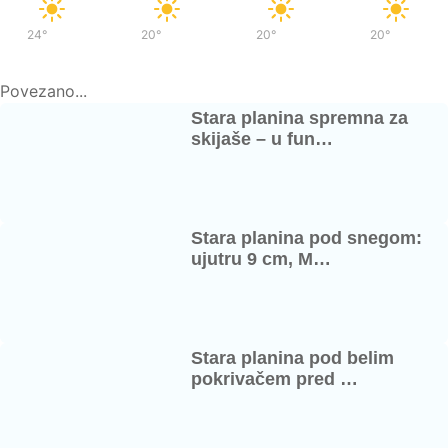
24°
/
37°
20°
/
36°
20°
/
37°
20°
/
37°
Povezano...
Stara planina spremna za
skijaše – u fun…
Stara planina pod snegom:
ujutru 9 cm, M…
Stara planina pod belim
pokrivačem pred …