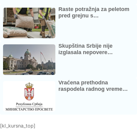
Raste potražnja za peletom
pred grejnu s…
Skupština Srbije nije
izglasala nepovere…
Vraćena prethodna
raspodela radnog vreme…
[kl_kursna_top]