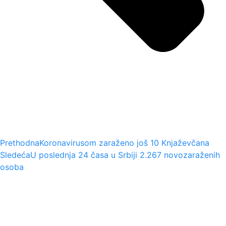
Prethodna
Koronavirusom zaraženo još 10 Knjaževčana
Sledeća
U poslednja 24 časa u Srbiji 2.267 novozaraženih
osoba