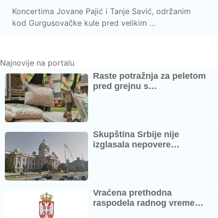
Koncertima Jovane Pajić i Tanje Savić, održanim
kod Gurgusovačke kule pred velikim …
Najnovije na portalu
Raste potražnja za peletom
pred grejnu s…
Skupština Srbije nije
izglasala nepovere…
Vraćena prethodna
raspodela radnog vreme…