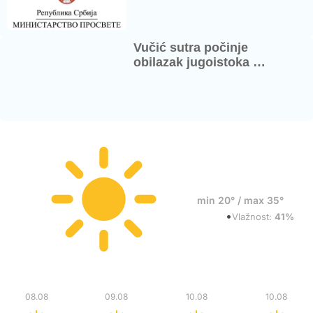
Vučić sutra počinje
obilazak jugoistoka …
22°
min 20° / max 35°
•
Vedro
Vlažnost:
41%
Sub
Ned
Pon
Pon
08.08
09.08
10.08
10.08