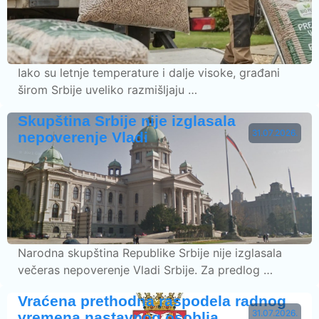
Iako su letnje temperature i dalje visoke, građani
širom Srbije uveliko razmišljaju …
Skupština Srbije nije izglasala
31.07.2026.
nepoverenje Vladi
Narodna skupština Republike Srbije nije izglasala
večeras nepoverenje Vladi Srbije. Za predlog …
Vraćena prethodna raspodela radnog
31.07.2026.
vremena nastavnog osoblja…