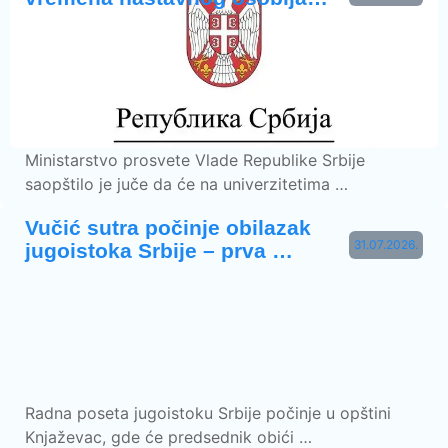
Ministarstvo prosvete Vlade Republike Srbije
saopštilo je juče da će na univerzitetima …
Vučić sutra počinje obilazak
31.07.2026.
jugoistoka Srbije – prva …
Radna poseta jugoistoku Srbije počinje u opštini
Knjaževac, gde će predsednik obići …