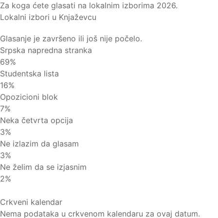
Za koga ćete glasati na lokalnim izborima 2026.
Lokalni izbori u Knjaževcu
Glasanje je završeno ili još nije počelo.
Srpska napredna stranka
69%
Studentska lista
16%
Opozicioni blok
7%
Neka četvrta opcija
3%
Ne izlazim da glasam
3%
Ne želim da se izjasnim
2%
Crkveni kalendar
Nema podataka u crkvenom kalendaru za ovaj datum.