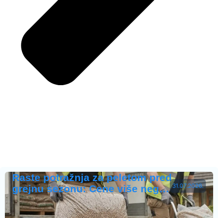
Raste potražnja za peletom pred
31.07.2026.
grejnu sezonu: Cene više neg…