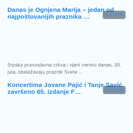
Danas je Ognjena Marija – jedan od
30.07.2026.
najpoštovanijih praznika …
Srpska pravoslavna crkva i njeni vernici danas, 30.
jula, obeležavaju praznik Svete …
Koncertima Jovane Pajić i Tanje Savić
29.07.2026.
završeno 65. izdanje F…