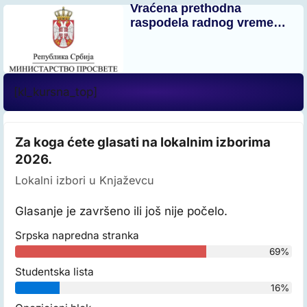
Vraćena prethodna
raspodela radnog vreme…
[kl_kursna_top]
Za koga ćete glasati na lokalnim izborima
2026.
Lokalni izbori u Knjaževcu
Glasanje je završeno ili još nije počelo.
Srpska napredna stranka
69%
Studentska lista
16%