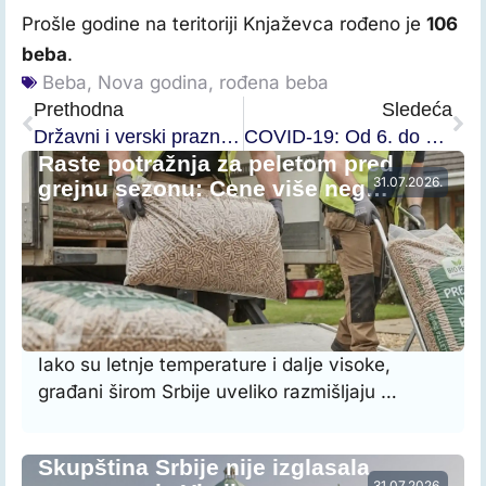
Prošle godine na teritoriji Knjaževca rođeno je
106
beba
.
Beba
,
Nova godina
,
rođena beba
Prethodna
Sledeća
Državni i verski praznici koji se praznuju u Republici Srbiji 2022.
COVID-19: Od 6. do 9. januara u Knjaževcu zaraženo 27 osoba
Raste potražnja za peletom pred
31.07.2026.
grejnu sezonu: Cene više neg…
Iako su letnje temperature i dalje visoke,
građani širom Srbije uveliko razmišljaju …
Skupština Srbije nije izglasala
31.07.2026.