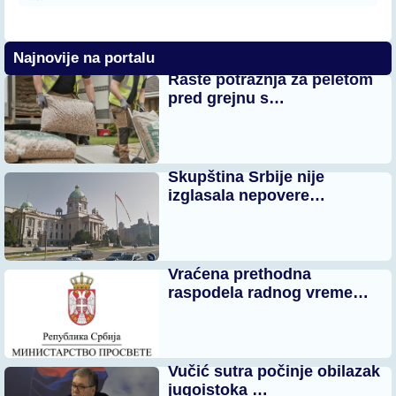
Najnovije na portalu
Raste potražnja za peletom
pred grejnu s…
Skupština Srbije nije
izglasala nepovere…
Vraćena prethodna
raspodela radnog vreme…
Vučić sutra počinje obilazak
jugoistoka …