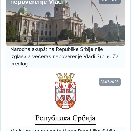
nepoverenje Vladi
Narodna skupština Republike Srbije nije
izglasala večeras nepoverenje Vladi Srbije. Za
predlog …
Vraćena prethodna raspodela radnog
31.07.2026.
vremena nastavnog osoblja…
Ministarstvo prosvete Vlade Republike Srbije