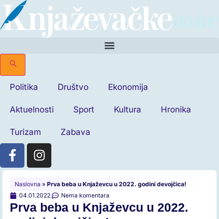
Politika
Društvo
Ekonomija
Aktuelnosti
Sport
Kultura
Hronika
Turizam
Zabava
Naslovna
»
Prva beba u Knjaževcu u 2022. godini devojčica!
04.01.2022.
Nema komentara
Prva beba u Knjaževcu u 2022.