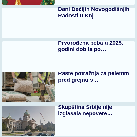
Dani Dečijih Novogodišnjih
Radosti u Knj…
Prvorođena beba u 2025.
godini dobila po…
Raste potražnja za peletom
pred grejnu s…
Skupština Srbije nije
izglasala nepovere…