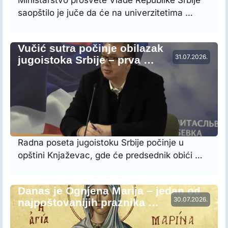
saopštilo je juče da će na univerzitetima …
Vučić sutra počinje obilazak
31.07.2026.
jugoistoka Srbije – prva …
Radna poseta jugoistoku Srbije počinje u
opštini Knjaževac, gde će predsednik obići …
Danas je Ognjena Marija – jedan od
30.07.2026.
najpoštovanijih praznika …