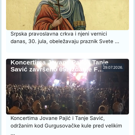
Srpska pravoslavna crkva i njeni vernici
danas, 30. jula, obeležavaju praznik Svete …
Koncertima Jovane Pajić i Tanje
29.07.2026.
Savić završeno 65. izdanje F…
Koncertima Jovane Pajić i Tanje Savić,
održanim kod Gurgusovačke kule pred velikim
…