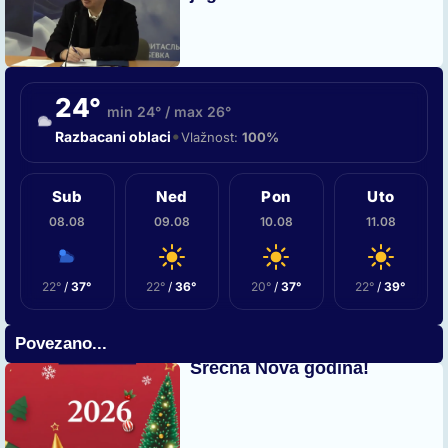
24°
min 24° / max 26°
•
Razbacani oblaci
Vlažnost:
100%
Sub
Ned
Pon
Uto
08.08
09.08
10.08
11.08
22°
/
37°
22°
/
36°
20°
/
37°
22°
/
39°
Povezano...
Srećna Nova godina!