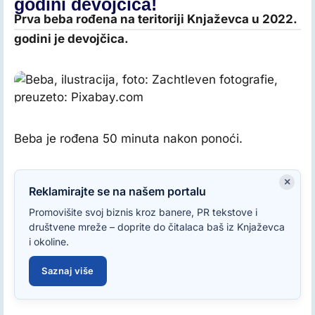
godini devojčica!
Prva beba rođena na teritoriji Knjaževca u 2022.
godini je devojčica.
Beba, ilustracija, foto: Zachtleven fotografie, preuzeto:
Pixabay.com
Beba je rođena 50 minuta nakon ponoći.
×
Reklamirajte se na našem portalu
Promovišite svoj biznis kroz banere, PR tekstove i
društvene mreže – doprite do čitalaca baš iz Knjaževca
i okoline.
Saznaj više