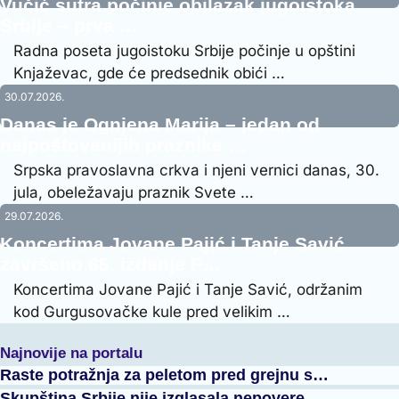
Vučić sutra počinje obilazak jugoistoka
Srbije – prva …
Radna poseta jugoistoku Srbije počinje u opštini
Knjaževac, gde će predsednik obići …
30.07.2026.
Danas je Ognjena Marija – jedan od
najpoštovanijih praznika …
Srpska pravoslavna crkva i njeni vernici danas, 30.
jula, obeležavaju praznik Svete …
29.07.2026.
Koncertima Jovane Pajić i Tanje Savić
završeno 65. izdanje F…
Koncertima Jovane Pajić i Tanje Savić, održanim
kod Gurgusovačke kule pred velikim …
Najnovije na portalu
Raste potražnja za peletom pred grejnu s…
Skupština Srbije nije izglasala nepovere…