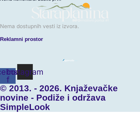
Nema dostupnih vesti iz izvora.
Reklamni prostor
cebook-
Instagram
f
© 2013. - 2026. Knjaževačke
novine - Podiže i održava
SimpleLook