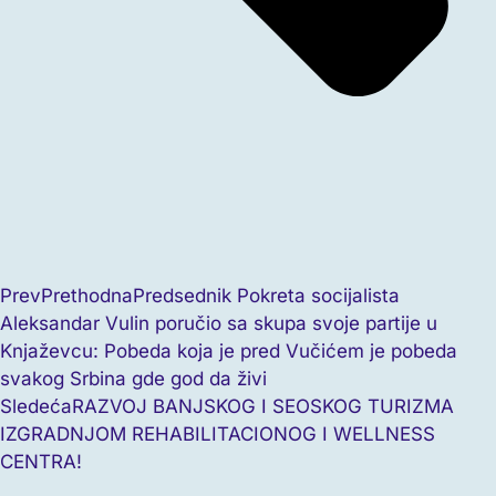
Prev
Prethodna
Predsednik Pokreta socijalista
Aleksandar Vulin poručio sa skupa svoje partije u
Knjaževcu: Pobeda koja je pred Vučićem je pobeda
svakog Srbina gde god da živi​
Sledeća
RAZVOJ BANJSKOG I SEOSKOG TURIZMA
IZGRADNJOM REHABILITACIONOG I WELLNESS
CENTRA!