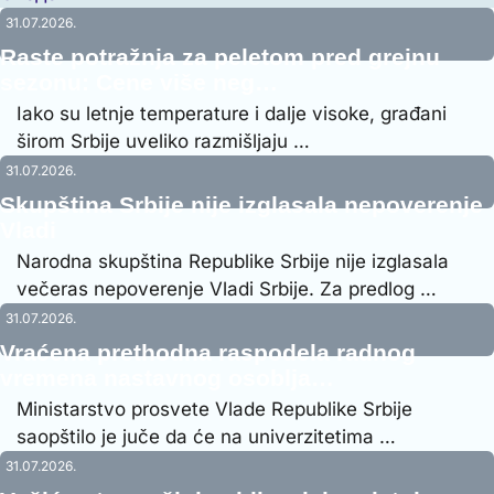
31.07.2026.
Raste potražnja za peletom pred grejnu
sezonu: Cene više neg…
Iako su letnje temperature i dalje visoke, građani
širom Srbije uveliko razmišljaju …
31.07.2026.
Skupština Srbije nije izglasala nepoverenje
Vladi
Narodna skupština Republike Srbije nije izglasala
večeras nepoverenje Vladi Srbije. Za predlog …
31.07.2026.
Vraćena prethodna raspodela radnog
vremena nastavnog osoblja…
Ministarstvo prosvete Vlade Republike Srbije
saopštilo je juče da će na univerzitetima …
31.07.2026.