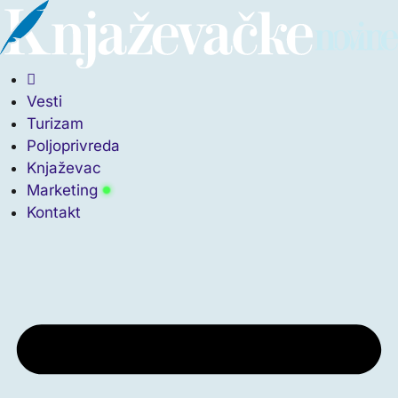
Скочите
на
садржај
Vesti
Turizam
Poljoprivreda
Knjaževac
Marketing
Kontakt