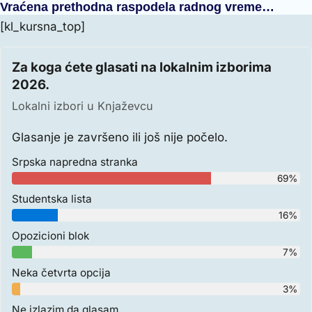
Vraćena prethodna raspodela radnog vreme…
[kl_kursna_top]
Za koga ćete glasati na lokalnim izborima
2026.
Lokalni izbori u Knjaževcu
Glasanje je završeno ili još nije počelo.
Srpska napredna stranka
69%
Studentska lista
16%
Opozicioni blok
7%
Neka četvrta opcija
3%
Ne izlazim da glasam