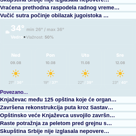
Vraćena prethodna raspodela radnog vreme…
Vučić sutra počinje obilazak jugoistoka …
34°
min 26° / max 36°
•
Vedro
Vlažnost:
50%
Ned
Pon
Uto
Sre
09.08
10.08
11.08
12.08
21°
/
36°
19°
/
37°
22°
/
39°
23°
/
40°
Povezano...
Knjaževac među 125 opština koje će organ…
Završena rekonstrukcija puta kroz Sastav…
Opštinsko veće Knjaževca usvojilo završn…
Raste potražnja za peletom pred grejnu s…
Skupština Srbije nije izglasala nepovere…