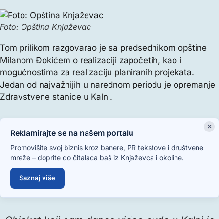
Foto: Opština Knjaževac
Tom prilikom razgovarao je sa predsednikom opštine
Milanom Đokićem o realizaciji započetih, kao i
mogućnostima za realizaciju planiranih projekata.
Jedan od najvažnijih u narednom periodu je opremanje
Zdravstvene stanice u Kalni.
×
Reklamirajte se na našem portalu
Promovišite svoj biznis kroz banere, PR tekstove i društvene
mreže – doprite do čitalaca baš iz Knjaževca i okoline.
Saznaj više