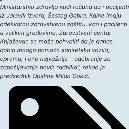
Ministarstvo zdravlja vodi računa da i pacijenti
iz Jalovik Izvora, Šestog Gabra, Kalne imaju
adekvatnu zdravstvenu zaštitu, kao i pacijenti
u velikim gradovima. Zdravstveni centar
Knjaževac se može pohvaliti da je danas
dobio mnogo pomoći: sanitetska vozila,
opremu, i ono najvažnije – odobrenje za
zapošljavanje novih radnika“, rekao je
predsednik Opštine Milan Đokić.