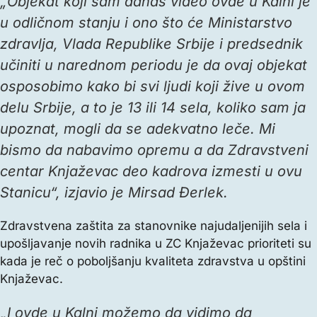
„Objekat koji sam danas video ovde u Kalni je
u odličnom stanju i ono što će Ministarstvo
zdravlja, Vlada Republike Srbije i predsednik
učiniti u narednom periodu je da ovaj objekat
osposobimo kako bi svi ljudi koji žive u ovom
delu Srbije, a to je 13 ili 14 sela, koliko sam ja
upoznat, mogli da se adekvatno leče. Mi
bismo da nabavimo opremu a da Zdravstveni
centar Knjaževac deo kadrova izmesti u ovu
Stanicu“, izjavio je Mirsad Đerlek.
Zdravstvena zaštita za stanovnike najudaljenijih sela i
upošljavanje novih radnika u ZC Knjaževac prioriteti su
kada je reč o poboljšanju kvaliteta zdravstva u opštini
Knjaževac.
„I ovde u Kalni možemo da vidimo da