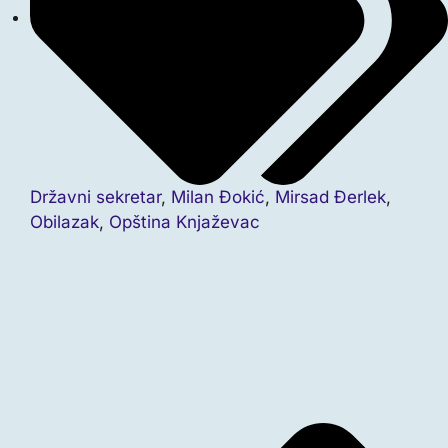
Državni sekretar
,
Milan Đokić
,
Mirsad Đerlek
,
Obilazak
,
Opština Knjaževac