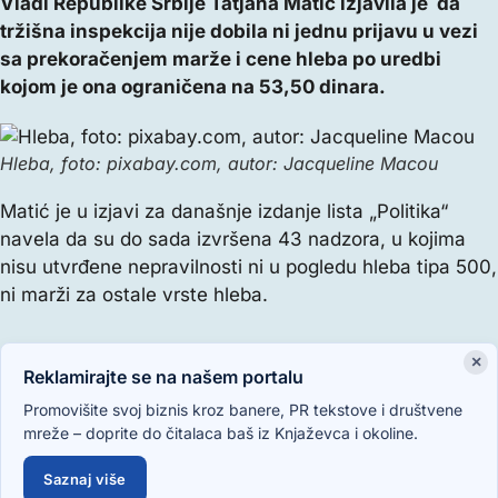
Vladi Republike Srbije Tatjana Matić izjavila je da
tržišna inspekcija nije dobila ni jednu prijavu u vezi
sa prekoračenjem marže i cene hleba po uredbi
kojom je ona ograničena na 53,50 dinara.
Hleba, foto: pixabay.com, autor: Jacqueline Macou
Matić je u izjavi za današnje izdanje lista „Politika“
navela da su do sada izvršena 43 nadzora, u kojima
nisu utvrđene nepravilnosti ni u pogledu hleba tipa 500,
ni marži za ostale vrste hleba.
×
Reklamirajte se na našem portalu
Promovišite svoj biznis kroz banere, PR tekstove i društvene
mreže – doprite do čitalaca baš iz Knjaževca i okoline.
Saznaj više