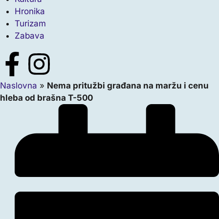
Hronika
Turizam
Zabava
Naslovna
»
Nema pritužbi građana na maržu i cenu
hleba od brašna T-500