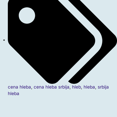
cena hleba
,
cena hleba srbija
,
hleb
,
hleba
,
srbija
hleba