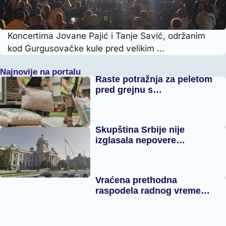
Koncertima Jovane Pajić i Tanje Savić, održanim
kod Gurgusovačke kule pred velikim …
Najnovije na portalu
Raste potražnja za peletom
pred grejnu s…
Skupština Srbije nije
izglasala nepovere…
Vraćena prethodna
raspodela radnog vreme…