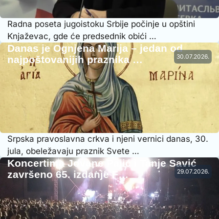
Radna poseta jugoistoku Srbije počinje u opštini
Knjaževac, gde će predsednik obići …
Danas je Ognjena Marija – jedan od
30.07.2026.
najpoštovanijih praznika …
Srpska pravoslavna crkva i njeni vernici danas, 30.
jula, obeležavaju praznik Svete …
Koncertima Jovane Pajić i Tanje Savić
29.07.2026.
završeno 65. izdanje F…