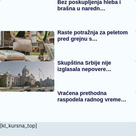
Bez poskupljenja hleba i
brašna u naredn…
Raste potražnja za peletom
pred grejnu s…
Skupština Srbije nije
izglasala nepovere…
Vraćena prethodna
raspodela radnog vreme…
[kl_kursna_top]