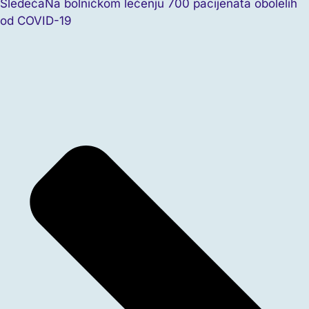
Sledeća
Na bolničkom lečenju 700 pacijenata obolelih
od COVID-19