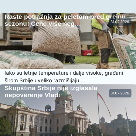
Raste potražnja za peletom pred grejnu
31.07.2026.
sezonu: Cene više neg…
Iako su letnje temperature i dalje visoke, građani
širom Srbije uveliko razmišljaju …
Skupština Srbije nije izglasala
31.07.2026.
nepoverenje Vladi