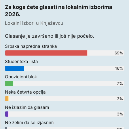
Za koga ćete glasati na lokalnim izborima
2026.
Lokalni izbori u Knjaževcu
Glasanje je završeno ili još nije počelo.
Srpska napredna stranka
69%
Studentska lista
16%
Opozicioni blok
7%
Neka četvrta opcija
3%
Ne izlazim da glasam
3%
Ne želim da se izjasnim