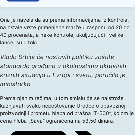
Ona je navela da su prema informacijama iz kontrola,
na ostale vrste primenjene marže u rasponu od 20 do
40 procenata, a neke kontrole, ukuljučujući i velike
lance, su u toku.
Vlada Srbije će nastaviti politiku zaštite
standarda građana u okolnostima aktuelnih
kriznih situacija u Evropi i svetu, poručila je
ministarka.
Prema njenim rečima, u tom smislu će se najstrože
kažnjavati svako nepoštovanje Uredbe o obaveznoj
proizvodnji i prometu hleba od brašna „T-500”, kojom je
cena hleba „Sava“ ograničena na 53,50 dinara.