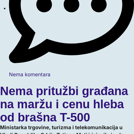
Nema komentara
Nema pritužbi građana
na maržu i cenu hleba
od brašna T-500
Ministarka trgovine, turizma i telekomunikacija u