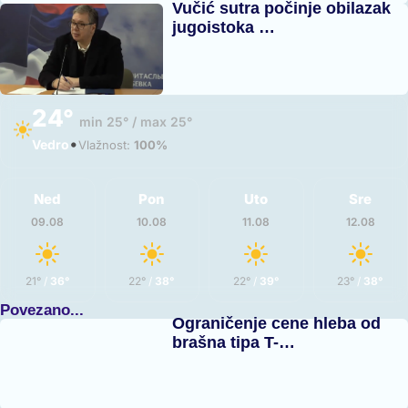
Vučić sutra počinje obilazak
jugoistoka …
24°
min 25° / max 25°
•
Vedro
Vlažnost:
100%
Ned
Pon
Uto
Sre
09.08
10.08
11.08
12.08
21°
/
36°
22°
/
38°
22°
/
39°
23°
/
38°
Povezano...
Ograničenje cene hleba od
brašna tipa T-…