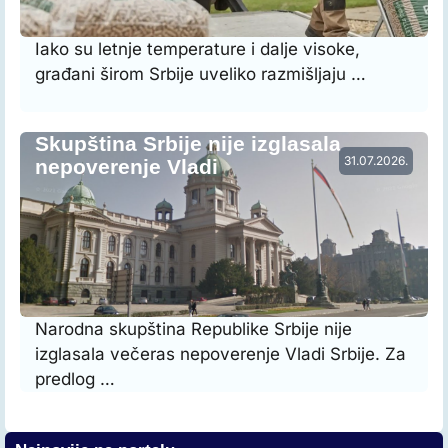
Iako su letnje temperature i dalje visoke,
građani širom Srbije uveliko razmišljaju …
Skupština Srbije nije izglasala
31.07.2026.
nepoverenje Vladi
Narodna skupština Republike Srbije nije
izglasala večeras nepoverenje Vladi Srbije. Za
predlog …