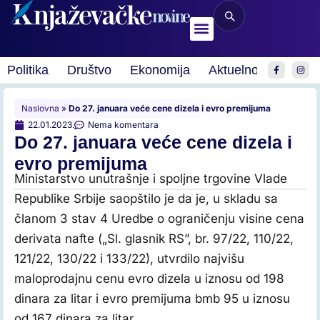
Politika
Društvo
Ekonomija
Aktuelnosti
Spor
Naslovna
»
Do 27. januara veće cene dizela i evro premijuma
22.01.2023.
Nema komentara
Do 27. januara veće cene dizela i
evro premijuma
Ministarstvo unutrašnje i spoljne trgovine Vlade
Republike Srbije saopštilo je da je, u skladu sa
članom 3 stav 4 Uredbe o ograničenju visine cena
derivata nafte („Sl. glasnik RS”, br. 97/22, 110/22,
121/22, 130/22 i 133/22), utvrdilo najvišu
maloprodajnu cenu evro dizela u iznosu od 198
dinara za litar i evro premijuma bmb 95 u iznosu
od 167 dinara za litar.