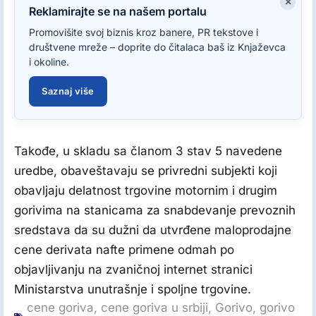
×
Reklamirajte se na našem portalu
Promovišite svoj biznis kroz banere, PR tekstove i
društvene mreže – doprite do čitalaca baš iz Knjaževca
i okoline.
Saznaj više
Takođe, u skladu sa članom 3 stav 5 navedene
uredbe, obaveštavaju se privredni subjekti koji
obavljaju delatnost trgovine motornim i drugim
gorivima na stanicama za snabdevanje prevoznih
sredstava da su dužni da utvrđene maloprodajne
cene derivata nafte primene odmah po
objavljivanju na zvaničnoj internet stranici
Ministarstva unutrašnje i spoljne trgovine.
cene goriva
,
cene goriva u srbiji
,
Gorivo
,
gorivo