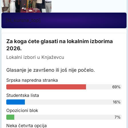
[kl_kursna_top]
Za koga ćete glasati na lokalnim izborima
2026.
Lokalni izbori u Knjaževcu
Glasanje je završeno ili još nije počelo.
Srpska napredna stranka
69%
Studentska lista
16%
Opozicioni blok
7%
Neka četvrta opcija