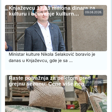
Knjaževcu 17,83 miliona dinara za
09.08.2026.
kulturu i očuvanje kulturn…
Ministar kulture Nikola Selaković boravio je
danas u Knjaževcu, gde je sa …
Raste potražnja za peletom pred
31.07.2026.
grejnu sezonu: Cene više neg…