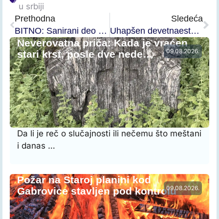
u srbiji
Prethodna
Sledeća
BITNO: Sanirani deo pruge kod Pirota u potpunosti bezbedan za saobraćaj
Uhapšen devetnaestogodišnjak iz Knjaževca zbog krađe!
Neverovatna priča: Kada je vraćen
09.08.2026.
stari krst, posle dve nede…
Da li je reč o slučajnosti ili nečemu što meštani
i danas …
Požar na Staroj planini kod
09.08.2026.
Gabrovice stavljen pod kontrolu