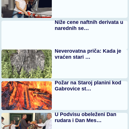
Niže cene naftnih derivata u
narednih se…
Neverovatna priča: Kada je
vraćen stari …
Požar na Staroj planini kod
Gabrovice st…
U Podvisu obeleženi Dan
rudara i Dan Mes…