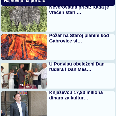
Najnovije na portalu
Neverovatna priča: Kada je
vraćen stari …
Požar na Staroj planini kod
Gabrovice st…
U Podvisu obeleženi Dan
rudara i Dan Mes…
Knjaževcu 17,83 miliona
dinara za kultur…