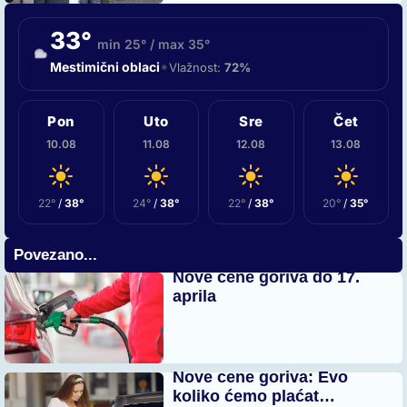
33°
min 25° / max 35°
•
Mestimični oblaci
Vlažnost:
72%
Pon
Uto
Sre
Čet
10.08
11.08
12.08
13.08
22°
/
38°
24°
/
38°
22°
/
38°
20°
/
35°
Povezano...
Nove cene goriva do 17.
aprila
Nove cene goriva: Evo
koliko ćemo plaćat…