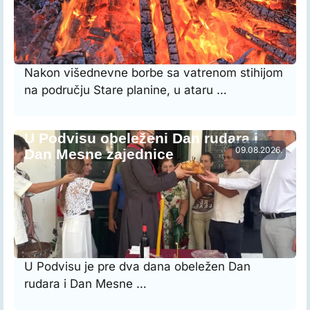
Nakon višednevne borbe sa vatrenom stihijom
na području Stare planine, u ataru …
U Podvisu obeleženi Dan rudara i
09.08.2026.
Dan Mesne zajednice
U Podvisu je pre dva dana obeležen Dan
rudara i Dan Mesne …