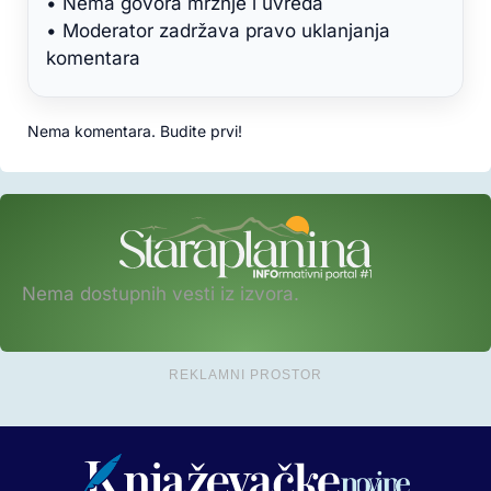
• Nema govora mržnje i uvreda
• Moderator zadržava pravo uklanjanja
komentara
Nema komentara. Budite prvi!
Nema dostupnih vesti iz izvora.
REKLAMNI PROSTOR