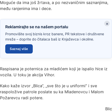
Moguće da ima još žrtava, a po nezvaničnim saznanjima,
među ranjenima ima i dece.
×
Reklamirajte se na našem portalu
Promovišite svoj biznis kroz banere, PR tekstove i društvene
mreže – doprite do čitalaca baš iz Knjaževca i okoline.
Saznaj više
Raspisana je poternica za mladićem koji je ispalio hice iz
vozila. U toku je akcija Vihor.
Kako kaže izvor „Blica“, „sve što je u uniformi“ i sve
raspoložive patrole poslate su ka Mladenovcu i Malom
Požarevcu radi potere.
Blic