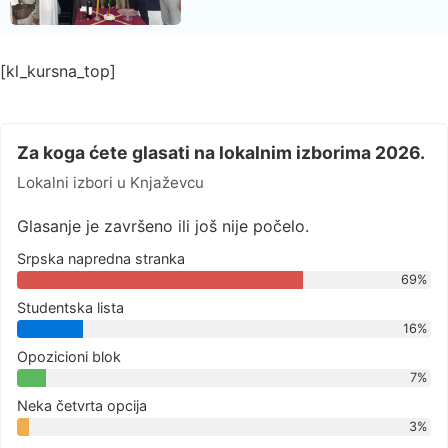
[kl_kursna_top]
Za koga ćete glasati na lokalnim izborima 2026.
Lokalni izbori u Knjaževcu
Glasanje je završeno ili još nije počelo.
Srpska napredna stranka
69%
Studentska lista
16%
Opozicioni blok
7%
Neka četvrta opcija
3%