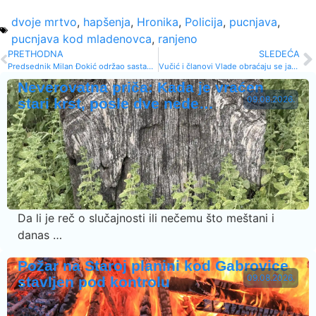
dvoje mrtvo
,
hapšenja
,
Hronika
,
Policija
,
pucnjava
,
pucnjava kod mladenovca
,
ranjeno
PRETHODNA
SLEDEĆA
Predsednik Milan Đokić održao sastanak sa direktorima škola, načelnikom policije… na temu BEZBEDNOST DECE!
Vučić i članovi Vlade obraćaju se javnosti u 10.30
Neverovatna priča: Kada je vraćen
09.08.2026.
stari krst, posle dve nede…
Da li je reč o slučajnosti ili nečemu što meštani i
danas …
Požar na Staroj planini kod Gabrovice
09.08.2026.
stavljen pod kontrolu