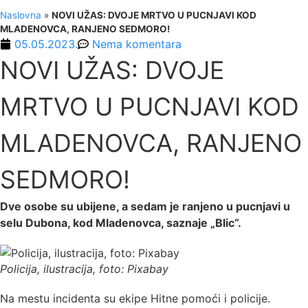
Naslovna
»
NOVI UŽAS: DVOJE MRTVO U PUCNJAVI KOD
MLADENOVCA, RANJENO SEDMORO!
05.05.2023.
Nema komentara
NOVI UŽAS: DVOJE
MRTVO U PUCNJAVI KOD
MLADENOVCA, RANJENO
SEDMORO!
Dve osobe su ubijene, a sedam je ranjeno u pucnjavi u
selu Dubona, kod Mladenovca, saznaje „Blic“.
Policija, ilustracija, foto: Pixabay
Na mestu incidenta su ekipe Hitne pomoći i policije.