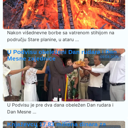
Nakon višednevne borbe sa vatrenom stihijom na
području Stare planine, u ataru …
U Podvisu obeleženi Dan rudara i Dan
09.08.2026.
Mesne zajednice
U Podvisu je pre dva dana obeležen Dan rudara i
Dan Mesne …
Knjaževcu 17,83 miliona dinara za