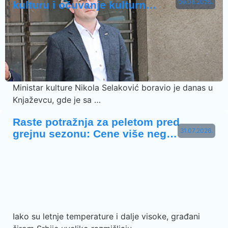
09.08.2026.
kulturu i očuvanje kulturn…
Ministar kulture Nikola Selaković boravio je danas u
Knjaževcu, gde je sa …
Raste potražnja za peletom pred
31.07.2026.
grejnu sezonu: Cene više neg…
Iako su letnje temperature i dalje visoke, građani