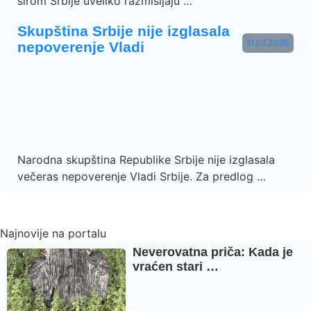
širom Srbije uveliko razmišljaju …
Skupština Srbije nije izglasala
31.07.2026.
nepoverenje Vladi
Narodna skupština Republike Srbije nije izglasala
večeras nepoverenje Vladi Srbije. Za predlog …
Najnovije na portalu
Neverovatna priča: Kada je
vraćen stari …