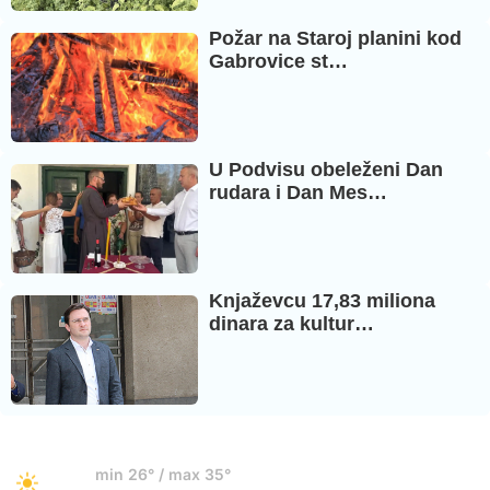
Požar na Staroj planini kod
Gabrovice st…
U Podvisu obeleženi Dan
rudara i Dan Mes…
Knjaževcu 17,83 miliona
dinara za kultur…
34°
min 26° / max 35°