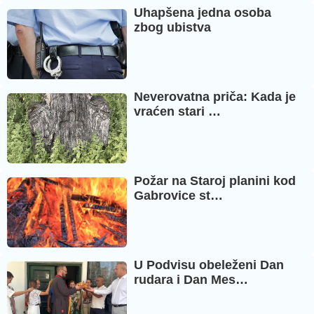
Uhapšena jedna osoba
zbog ubistva
Neverovatna priča: Kada je
vraćen stari …
Požar na Staroj planini kod
Gabrovice st…
U Podvisu obeleženi Dan
rudara i Dan Mes…