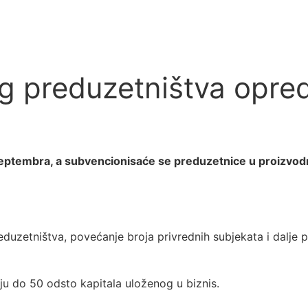
g preduzetništva opred
septembra, a subvencionisaće se preduzetnice u proizvod
duzetništva, povećanje broja privrednih subjekata i dalje 
u do 50 odsto kapitala uloženog u biznis.