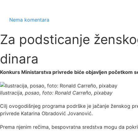
Nema komentara
Za podsticanje žensko
dinara
Konkurs Ministarstva privrede biće objavljen početkom 
Ilustracija, posao, foto: Ronald Carreño, pixabay
Cilj ovogodišnjeg programa podrške je jačanje ženskog pre
privrede Katarina Obradović Jovanović.
Prema njenim rečima, bespovratna sredstva mogu da pokrij