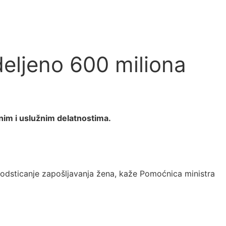
eljeno 600 miliona
nim i uslužnim delatnostima.
podsticanje zapošljavanja žena, kaže Pomoćnica ministra