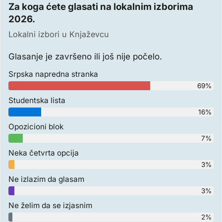
Za koga ćete glasati na lokalnim izborima
2026.
Lokalni izbori u Knjaževcu
Glasanje je završeno ili još nije počelo.
Srpska napredna stranka
69%
Studentska lista
16%
Opozicioni blok
7%
Neka četvrta opcija
3%
Ne izlazim da glasam
3%
Ne želim da se izjasnim
2%