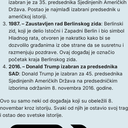
izabran je za 35. predsednika Sjedinjenih Američkih
Država. Postao je najmlađi izabrani predsednik u
američkoj istoriji.
1987. – Zaustavljen rad Berlinskog zida
: Berlinski
zid, koji je delio Istočni i Zapadni Berlin i bio simbol
Hladnog rata, otvoren je nakratko kako bi se
dozvolilo građanima iz obe strane da se susretnu i
razmenjuju pozdrave. Ovaj događaj je označio
početak kraja Berlinskog zida.
2016. – Donald Trump izabran za predsednika
SAD
: Donald Trump je izabran za 45. predsednika
Sjedinjenih Američkih Država na predsedničkim
izborima održanim 8. novembra 2016. godine.
Ovo su samo neki od događaja koji su obeležili 8.
novembar kroz istoriju. Svaki od njih je ostavio svoj trag
i ostao deo svetske istorije.