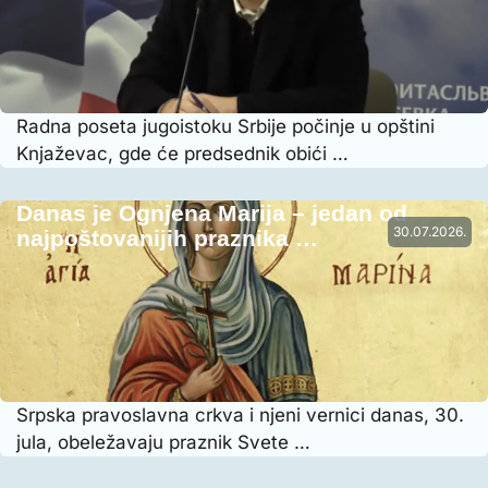
Radna poseta jugoistoku Srbije počinje u opštini
Knjaževac, gde će predsednik obići …
Danas je Ognjena Marija – jedan od
30.07.2026.
najpoštovanijih praznika …
Srpska pravoslavna crkva i njeni vernici danas, 30.
jula, obeležavaju praznik Svete …