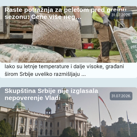
Raste potražnja za peletom pred grejnu
31.07.2026.
sezonu: Cene više neg…
Iako su letnje temperature i dalje visoke, građani
širom Srbije uveliko razmišljaju …
Skupština Srbije nije izglasala
31.07.2026.
nepoverenje Vladi