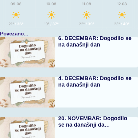
09.08
10.08
11.08
12.08
21°
/
36°
19°
/
37°
22°
/
39°
23°
/
40°
Povezano...
6. DECEMBAR: Dogodilo se
na današnji dan
4. DECEMBAR: Dogodilo se
na današnji dan
20. NOVEMBAR: Dogodilo
se na današnji da…