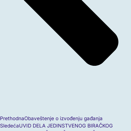
Prethodna
Obaveštenje o izvođenju gađanja
Sledeća
UVID DELA JEDINSTVENOG BIRAČKOG