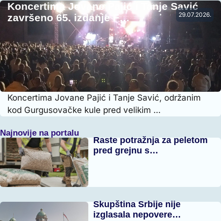
Koncertima Jovane Pajić i Tanje Savić
29.07.2026.
završeno 65. izdanje F…
Koncertima Jovane Pajić i Tanje Savić, održanim
kod Gurgusovačke kule pred velikim …
Najnovije na portalu
Raste potražnja za peletom
pred grejnu s…
Skupština Srbije nije
izglasala nepovere…