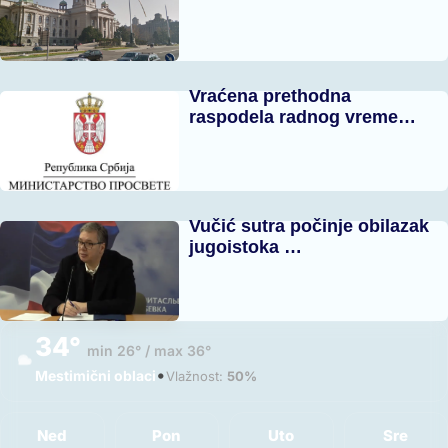
Vraćena prethodna
raspodela radnog vreme…
Vučić sutra počinje obilazak
jugoistoka …
34°
min 26° / max 36°
•
Mestimični oblaci
Vlažnost:
50%
Ned
Pon
Uto
Sre