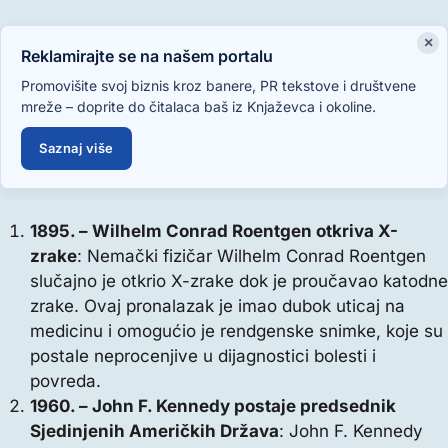
×
Reklamirajte se na našem portalu
Promovišite svoj biznis kroz banere, PR tekstove i društvene
mreže – doprite do čitalaca baš iz Knjaževca i okoline.
Saznaj više
1895. – Wilhelm Conrad Roentgen otkriva X-
zrake
: Nemački fizičar Wilhelm Conrad Roentgen
slučajno je otkrio X-zrake dok je proučavao katodne
zrake. Ovaj pronalazak je imao dubok uticaj na
medicinu i omogućio je rendgenske snimke, koje su
postale neprocenjive u dijagnostici bolesti i
povreda.
1960. – John F. Kennedy postaje predsednik
Sjedinjenih Američkih Država
: John F. Kennedy