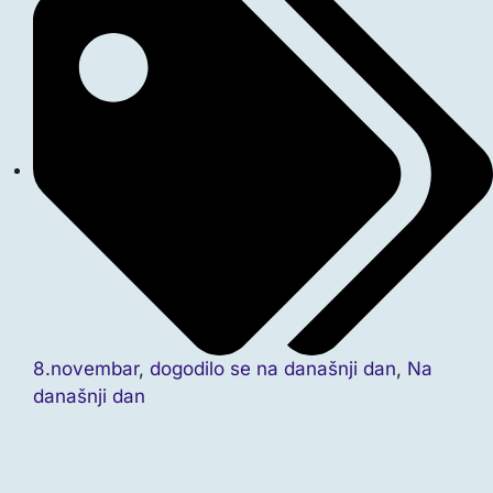
8.novembar
,
dogodilo se na današnji dan
,
Na
današnji dan