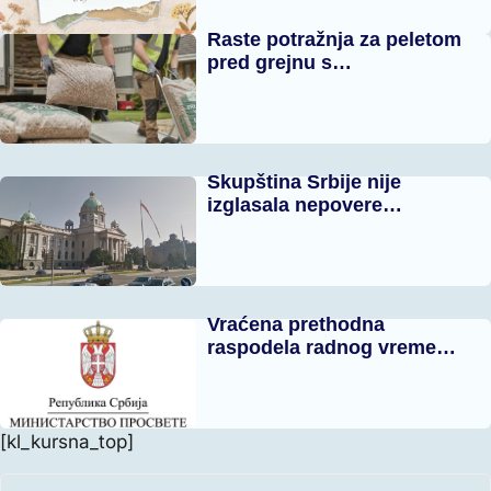
Raste potražnja za peletom
pred grejnu s…
Skupština Srbije nije
izglasala nepovere…
Vraćena prethodna
raspodela radnog vreme…
[kl_kursna_top]