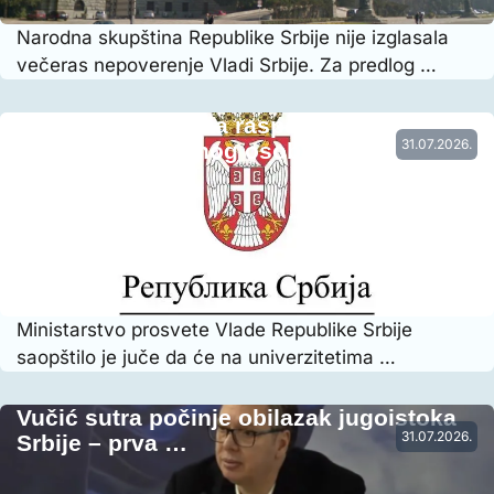
Narodna skupština Republike Srbije nije izglasala
večeras nepoverenje Vladi Srbije. Za predlog …
Vraćena prethodna raspodela radnog
31.07.2026.
vremena nastavnog osoblja…
Ministarstvo prosvete Vlade Republike Srbije
saopštilo je juče da će na univerzitetima …
Vučić sutra počinje obilazak jugoistoka
31.07.2026.
Srbije – prva …