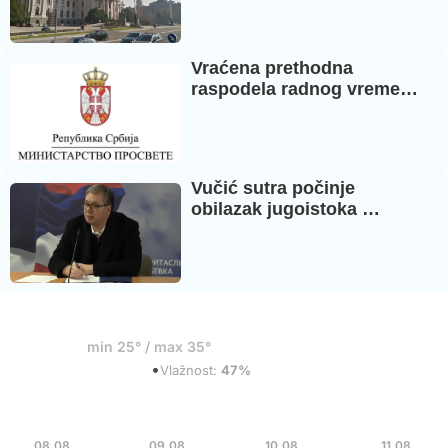
Vraćena prethodna
raspodela radnog vreme…
Vučić sutra počinje
obilazak jugoistoka …
24°
min 25° / max 35°
•
Razbacani oblaci
Vlažnost:
47%
Sub
Ned
Pon
Uto
08.08
09.08
10.08
11.08