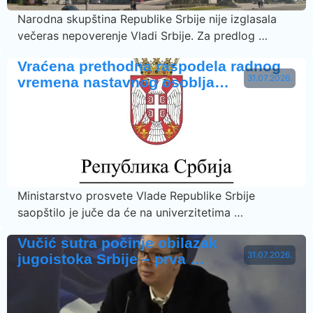
Narodna skupština Republike Srbije nije izglasala
večeras nepoverenje Vladi Srbije. Za predlog …
Vraćena prethodna raspodela radnog
31.07.2026.
vremena nastavnog osoblja…
Ministarstvo prosvete Vlade Republike Srbije
saopštilo je juče da će na univerzitetima …
Vučić sutra počinje obilazak
31.07.2026.
jugoistoka Srbije – prva …