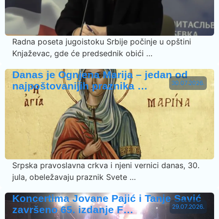
Radna poseta jugoistoku Srbije počinje u opštini
Knjaževac, gde će predsednik obići …
Danas je Ognjena Marija – jedan od
30.07.2026.
najpoštovanijih praznika …
Srpska pravoslavna crkva i njeni vernici danas, 30.
jula, obeležavaju praznik Svete …
Koncertima Jovane Pajić i Tanje Savić
29.07.2026.
završeno 65. izdanje F…