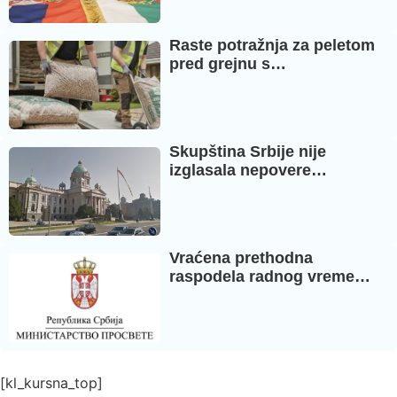
Raste potražnja za peletom
pred grejnu s…
Skupština Srbije nije
izglasala nepovere…
Vraćena prethodna
raspodela radnog vreme…
[kl_kursna_top]