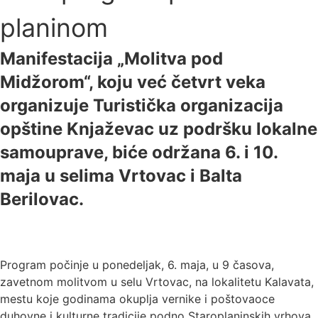
planinom
Manifestacija „Molitva pod
Midžorom“, koju već četvrt veka
organizuje Turistička organizacija
opštine Knjaževac uz podršku lokalne
samouprave, biće održana 6. i 10.
maja u selima Vrtovac i Balta
Berilovac.
Program počinje u ponedeljak, 6. maja, u 9 časova,
zavetnom molitvom u selu Vrtovac, na lokalitetu Kalavata,
mestu koje godinama okuplja vernike i poštovaoce
duhovne i kulturne tradicije podno Staroplaninskih vrhova.