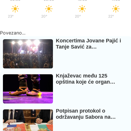
23°
/
37°
20°
/
36°
20°
/
37°
22°
/
39°
Povezano...
Koncertima Jovane Pajić i
Tanje Savić za…
Knjaževac među 125
opština koje će organ…
Potpisan protokol o
održavanju Sabora na…