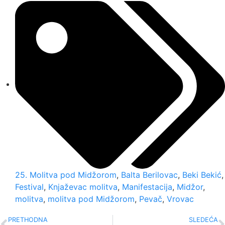
25. Molitva pod Midžorom
,
Balta Berilovac
,
Beki Bekić
,
Festival
,
Knjaževac molitva
,
Manifestacija
,
Midžor
,
molitva
,
molitva pod Midžorom
,
Pevač
,
Vrovac
PRETHODNA
SLEDEĆA