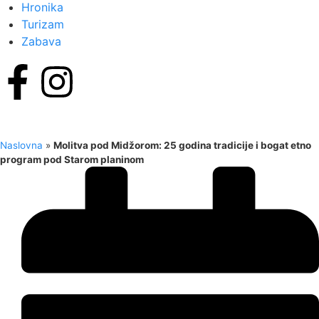
Hronika
Turizam
Zabava
Naslovna
»
Molitva pod Midžorom: 25 godina tradicije i bogat etno
program pod Starom planinom