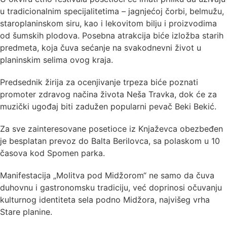
u tradicionalnim specijalitetima – jagnjećoj čorbi, belmužu,
staroplaninskom siru, kao i lekovitom bilju i proizvodima
od šumskih plodova. Posebna atrakcija biće izložba starih
predmeta, koja čuva sećanje na svakodnevni život u
planinskim selima ovog kraja.
Predsednik žirija za ocenjivanje trpeza biće poznati
promoter zdravog načina života Neša Travka, dok će za
muzički ugođaj biti zadužen popularni pevač Beki Bekić.
Za sve zainteresovane posetioce iz Knjaževca obezbeđen
je besplatan prevoz do Balta Berilovca, sa polaskom u 10
časova kod Spomen parka.
Manifestacija „Molitva pod Midžorom“ ne samo da čuva
duhovnu i gastronomsku tradiciju, već doprinosi očuvanju
kulturnog identiteta sela podno Midžora, najvišeg vrha
Stare planine.