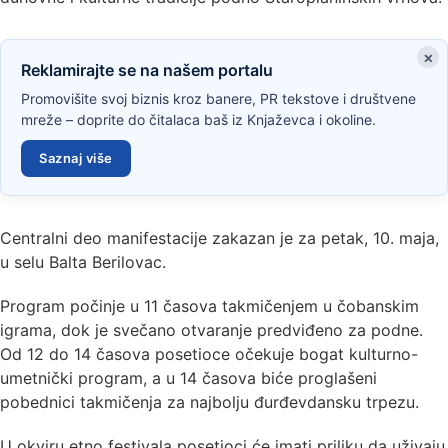
×
Reklamirajte se na našem portalu
Promovišite svoj biznis kroz banere, PR tekstove i društvene
mreže – doprite do čitalaca baš iz Knjaževca i okoline.
Saznaj više
Centralni deo manifestacije zakazan je za petak, 10. maja,
u selu Balta Berilovac.
Program počinje u 11 časova takmičenjem u čobanskim
igrama, dok je svečano otvaranje predviđeno za podne.
Od 12 do 14 časova posetioce očekuje bogat kulturno-
umetnički program, a u 14 časova biće proglašeni
pobednici takmičenja za najbolju đurđevdansku trpezu.
U okviru etno festivala posetioci će imati priliku da uživaju