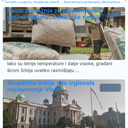
Turizam u usponu: Knjaževac beleži rekordan rast smeštajnih kapaciteta
Humanitarna predstava „Medvedova ženidba“ za pomoć petoro mališana iz Knjaževca
Raste potražnja za peletom pred
31.07.2026.
grejnu sezonu: Cene više neg…
Iako su letnje temperature i dalje visoke, građani
širom Srbije uveliko razmišljaju …
Skupština Srbije nije izglasala
31.07.2026.
nepoverenje Vladi