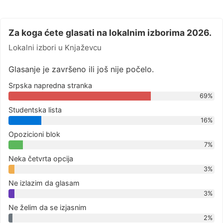
Za koga ćete glasati na lokalnim izborima 2026.
Lokalni izbori u Knjaževcu
Glasanje je završeno ili još nije počelo.
Srpska napredna stranka
69%
Studentska lista
16%
Opozicioni blok
7%
Neka četvrta opcija
3%
Ne izlazim da glasam
3%
Ne želim da se izjasnim
2%