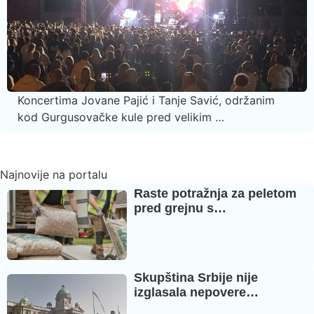
Koncertima Jovane Pajić i Tanje Savić, održanim
kod Gurgusovačke kule pred velikim …
Najnovije na portalu
Raste potražnja za peletom
pred grejnu s…
Skupština Srbije nije
izglasala nepovere…