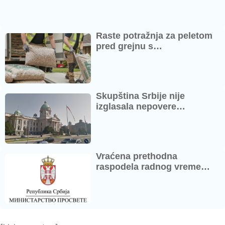
Raste potražnja za peletom
pred grejnu s…
Skupština Srbije nije
izglasala nepovere…
Vraćena prethodna
raspodela radnog vreme…