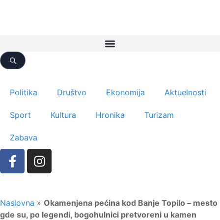
Politika
Društvo
Ekonomija
Aktuelnosti
Sport
Kultura
Hronika
Turizam
Zabava
Naslovna
»
Okamenjena pećina kod Banje Topilo – mesto
gde su, po legendi, bogohulnici pretvoreni u kamen