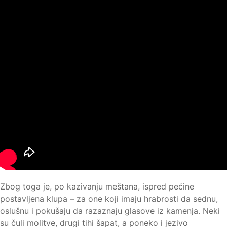
Zbog toga je, po kazivanju meštana, ispred pećine
postavljena klupa – za one koji imaju hrabrosti da sednu,
oslušnu i pokušaju da razaznaju glasove iz kamenja. Neki
su čuli molitve, drugi tihi šapat, a poneko i jezivo