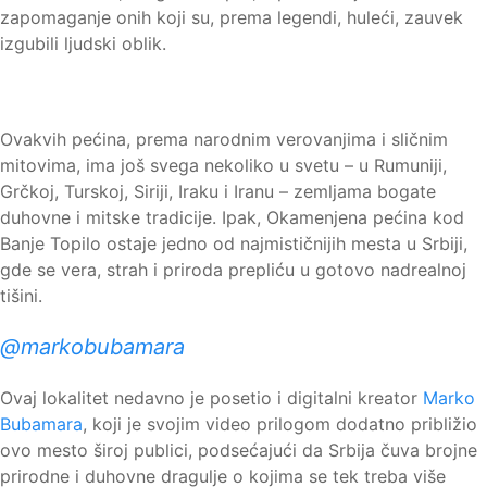
zapomaganje onih koji su, prema legendi, huleći, zauvek
izgubili ljudski oblik.
Ovakvih pećina, prema narodnim verovanjima i sličnim
mitovima, ima još svega nekoliko u svetu – u Rumuniji,
Grčkoj, Turskoj, Siriji, Iraku i Iranu – zemljama bogate
duhovne i mitske tradicije. Ipak, Okamenjena pećina kod
Banje Topilo ostaje jedno od najmističnijih mesta u Srbiji,
gde se vera, strah i priroda prepliću u gotovo nadrealnoj
tišini.
@markobubamara
Ovaj lokalitet nedavno je posetio i digitalni kreator
Marko
Bubamara
, koji je svojim video prilogom dodatno približio
ovo mesto široj publici, podsećajući da Srbija čuva brojne
prirodne i duhovne dragulje o kojima se tek treba više