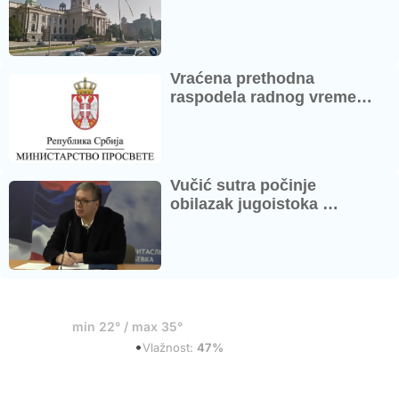
Vraćena prethodna
raspodela radnog vreme…
Vučić sutra počinje
obilazak jugoistoka …
18°
min 22° / max 35°
•
Razbacani oblaci
Vlažnost:
47%
Sub
Ned
Pon
Uto