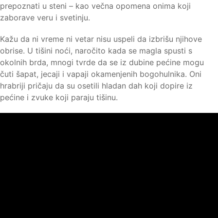
prepoznati u steni – kao večna opomena onima koji
zaborave veru i svetinju.
Kažu da ni vreme ni vetar nisu uspeli da izbrišu njihove
obrise. U tišini noći, naročito kada se magla spusti s
okolnih brda, mnogi tvrde da se iz dubine pećine mogu
čuti šapat, jecaji i vapaji okamenjenih bogohulnika. Oni
hrabriji pričaju da su osetili hladan dah koji dopire iz
pećine i zvuke koji paraju tišinu.