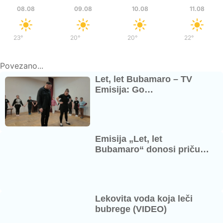
08.08
09.08
10.08
11.08
23°
/
37°
20°
/
36°
20°
/
37°
22°
/
39°
Povezano...
Let, let Bubamaro – TV
Emisija: Go…
Emisija „Let, let
Bubamaro“ donosi priču…
Lekovita voda koja leči
bubrege (VIDEO)