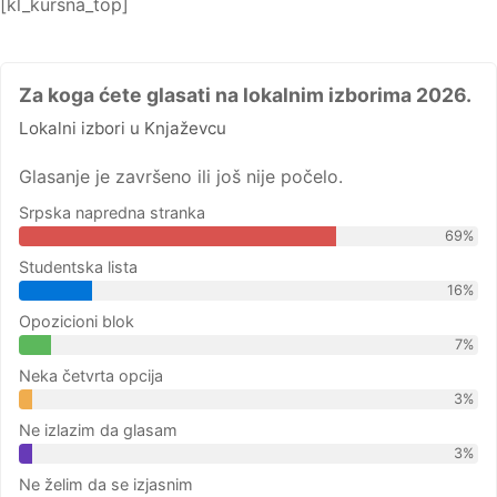
[kl_kursna_top]
Za koga ćete glasati na lokalnim izborima 2026.
Lokalni izbori u Knjaževcu
Glasanje je završeno ili još nije počelo.
Srpska napredna stranka
69%
Studentska lista
16%
Opozicioni blok
7%
Neka četvrta opcija
3%
Ne izlazim da glasam
3%
Ne želim da se izjasnim