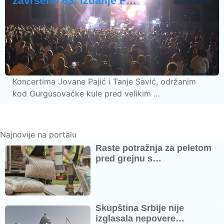
završeno 65. izdanje F…
Koncertima Jovane Pajić i Tanje Savić, održanim
kod Gurgusovačke kule pred velikim …
Najnovije na portalu
Raste potražnja za peletom
pred grejnu s…
Skupština Srbije nije
izglasala nepovere…