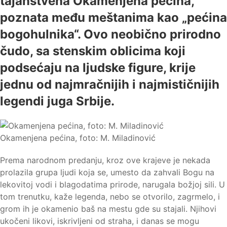
tajanstvena Okamenjena pećina,
poznata među meštanima kao „pećina
bogohulnika“. Ovo neobično prirodno
čudo, sa stenskim oblicima koji
podsećaju na ljudske figure, krije
jednu od najmračnijih i najmističnijih
legendi juga Srbije.
Okamenjena pećina, foto: M. Miladinović
Prema narodnom predanju, kroz ove krajeve je nekada
prolazila grupa ljudi koja se, umesto da zahvali Bogu na
lekovitoj vodi i blagodatima prirode, narugala božjoj sili. U
tom trenutku, kaže legenda, nebo se otvorilo, zagrmelo, i
grom ih je okamenio baš na mestu gde su stajali. Njihovi
ukočeni likovi, iskrivljeni od straha, i danas se mogu