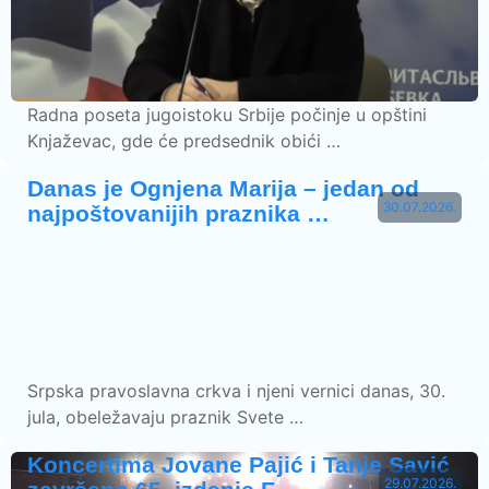
Radna poseta jugoistoku Srbije počinje u opštini
Knjaževac, gde će predsednik obići …
Danas je Ognjena Marija – jedan od
30.07.2026.
najpoštovanijih praznika …
Srpska pravoslavna crkva i njeni vernici danas, 30.
jula, obeležavaju praznik Svete …
Koncertima Jovane Pajić i Tanje Savić
29.07.2026.