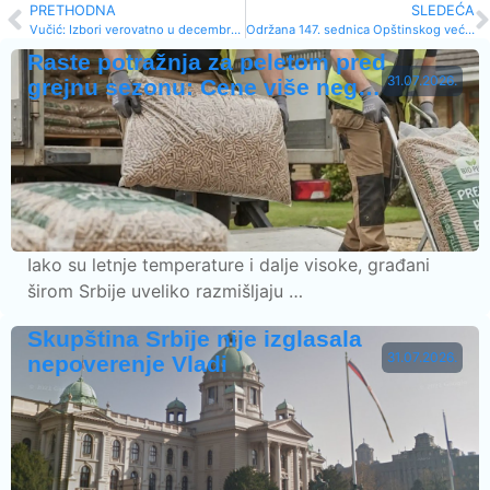
PRETHODNA
SLEDEĆA
Vučić: Izbori verovatno u decembru 2026
Održana 147. sednica Opštinskog veća – fokus na bezbednost i uslove rada u školama
Raste potražnja za peletom pred
31.07.2026.
grejnu sezonu: Cene više neg…
Iako su letnje temperature i dalje visoke, građani
širom Srbije uveliko razmišljaju …
Skupština Srbije nije izglasala
31.07.2026.
nepoverenje Vladi