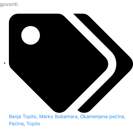
govoriti.
Banja Topilo
,
Marko Bubamara
,
Okamenjena pećina
,
Pećina
,
Topilo