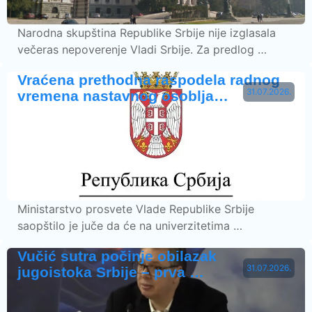
Narodna skupština Republike Srbije nije izglasala
večeras nepoverenje Vladi Srbije. Za predlog …
Vraćena prethodna raspodela radnog
31.07.2026.
vremena nastavnog osoblja…
Ministarstvo prosvete Vlade Republike Srbije
saopštilo je juče da će na univerzitetima …
Vučić sutra počinje obilazak
31.07.2026.
jugoistoka Srbije – prva …