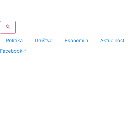
Скочите
на
садржај
Politika
Društvo
Ekonomija
Aktuelnosti
Facebook-f