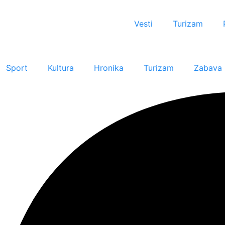
Vesti
Turizam
Sport
Kultura
Hronika
Turizam
Zabava