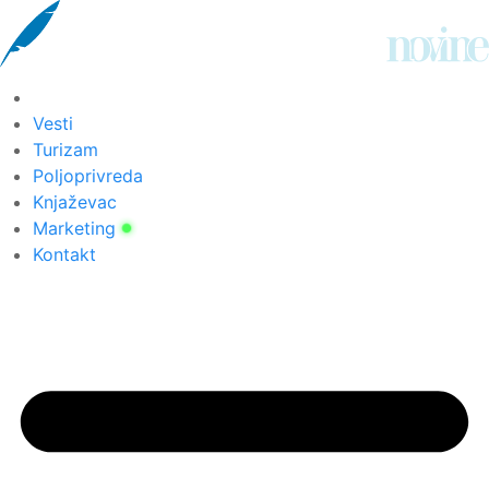
Скочите
на
садржај
Vesti
Turizam
Poljoprivreda
Knjaževac
Marketing
Kontakt