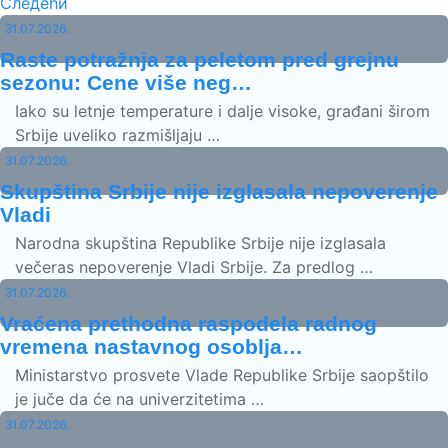
Следећи
31.07.2026.
Raste potražnja za peletom pred grejnu
sezonu: Cene više neg…
Iako su letnje temperature i dalje visoke, građani širom
Srbije uveliko razmišljaju …
31.07.2026.
Skupština Srbije nije izglasala nepoverenje
Vladi
Narodna skupština Republike Srbije nije izglasala
večeras nepoverenje Vladi Srbije. Za predlog …
31.07.2026.
Vraćena prethodna raspodela radnog
vremena nastavnog osoblja…
Ministarstvo prosvete Vlade Republike Srbije saopštilo
je juče da će na univerzitetima …
31.07.2026.