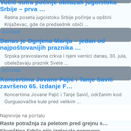
Vučić sutra počinje obilazak jugoistoka
Srbije – prva …
Radna poseta jugoistoku Srbije počinje u opštini
Knjaževac, gde će predsednik obići …
30.07.2026.
Danas je Ognjena Marija – jedan od
najpoštovanijih praznika …
Srpska pravoslavna crkva i njeni vernici danas, 30. jula,
obeležavaju praznik Svete …
29.07.2026.
Koncertima Jovane Pajić i Tanje Savić
završeno 65. izdanje F…
Koncertima Jovane Pajić i Tanje Savić, održanim kod
Gurgusovačke kule pred velikim …
Najnovije na portalu
Raste potražnja za peletom pred grejnu s…