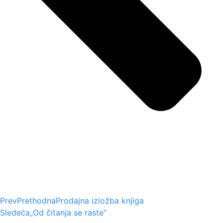
Prev
Prethodna
Prodajna izložba knjiga
Sledeća
„Od čitanja se raste“