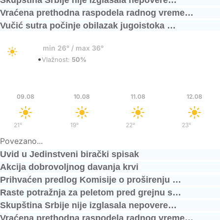
Skupština Srbije nije izglasala nepovere…
Vraćena prethodna raspodela radnog vreme…
Vučić sutra počinje obilazak jugoistoka …
32°
min 26° / max 36°
•
Vedro
Vlažnost:
50%
Ned
Pon
Uto
Sre
09.08
10.08
11.08
12.08
21°
/
36°
19°
/
37°
22°
/
39°
23°
/
40°
Povezano...
Uvid u Jedinstveni birački spisak
Akcija dobrovoljnog davanja krvi
Prihvaćen predlog Komisije o proširenju …
Raste potražnja za peletom pred grejnu s…
Skupština Srbije nije izglasala nepovere…
Vraćena prethodna raspodela radnog vreme…