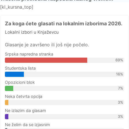
[kl_kursna_top]
Za koga ćete glasati na lokalnim izborima 2026.
Lokalni izbori u Knjaževcu
Glasanje je završeno ili još nije počelo.
Srpska napredna stranka
69%
Studentska lista
16%
Opozicioni blok
7%
Neka četvrta opcija
3%
Ne izlazim da glasam
3%
Ne želim da se izjasnim