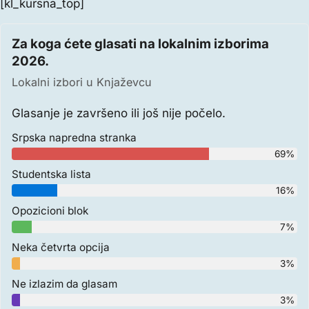
[kl_kursna_top]
Za koga ćete glasati na lokalnim izborima
2026.
Lokalni izbori u Knjaževcu
Glasanje je završeno ili još nije počelo.
Srpska napredna stranka
69%
Studentska lista
16%
Opozicioni blok
7%
Neka četvrta opcija
3%
Ne izlazim da glasam
3%