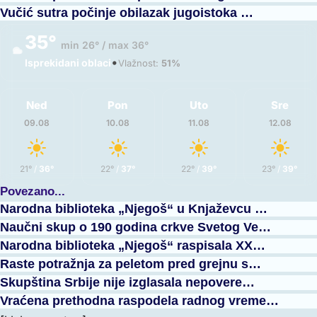
Vučić sutra počinje obilazak jugoistoka …
35°
min 26° / max 36°
•
Isprekidani oblaci
Vlažnost:
51%
Ned
Pon
Uto
Sre
09.08
10.08
11.08
12.08
21°
/
36°
22°
/
37°
22°
/
39°
23°
/
39°
Povezano...
Narodna biblioteka „Njegoš“ u Knjaževcu …
Naučni skup o 190 godina crkve Svetog Ve…
Narodna biblioteka „Njegoš“ raspisala XX…
Raste potražnja za peletom pred grejnu s…
Skupština Srbije nije izglasala nepovere…
Vraćena prethodna raspodela radnog vreme…