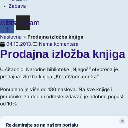
Zabava
cebook-
Instagram
f
Naslovna
»
Prodajna izložba knjiga
04.10.2013.
Nema komentara
Prodajna izložba knjiga
U čitaonici Narodne biblioteke „Njegoš“ otvorena je
prodajna izložba knjiga „Kreativnog centra“.
Ponuđeno je više od 130 naslova. Na sve knjige i
priručnike za decu i odrasle izdavač je odobrio popust
od 10%.
×
Reklamirajte se na našem portalu