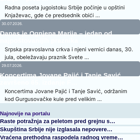
Radna poseta jugoistoku Srbije počinje u opštini
Knjaževac, gde će predsednik obići …
30.07.2026.
Danas je Ognjena Marija – jedan od
najpoštovanijih praznika …
Srpska pravoslavna crkva i njeni vernici danas, 30.
jula, obeležavaju praznik Svete …
29.07.2026.
Koncertima Jovane Pajić i Tanje Savić
završeno 65. izdanje F…
Koncertima Jovane Pajić i Tanje Savić, održanim
kod Gurgusovačke kule pred velikim …
Najnovije na portalu
Raste potražnja za peletom pred grejnu s…
Skupština Srbije nije izglasala nepovere…
Vraćena prethodna raspodela radnog vreme…