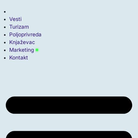
Скочите
на
садржај
Vesti
Turizam
Poljoprivreda
Knjaževac
Marketing
Kontakt