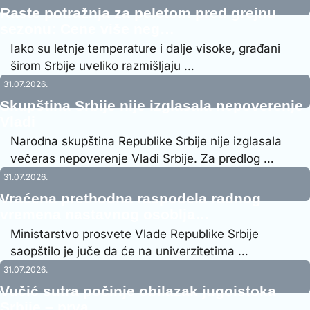
Raste potražnja za peletom pred grejnu
sezonu: Cene više neg…
Iako su letnje temperature i dalje visoke, građani
širom Srbije uveliko razmišljaju …
31.07.2026.
Skupština Srbije nije izglasala nepoverenje
Vladi
Narodna skupština Republike Srbije nije izglasala
večeras nepoverenje Vladi Srbije. Za predlog …
31.07.2026.
Vraćena prethodna raspodela radnog
vremena nastavnog osoblja…
Ministarstvo prosvete Vlade Republike Srbije
saopštilo je juče da će na univerzitetima …
31.07.2026.
Vučić sutra počinje obilazak jugoistoka
Srbije – prva …