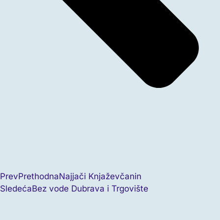
Prev
Prethodna
Najjači Knjaževčanin
Sledeća
Bez vode Dubrava i Trgovište