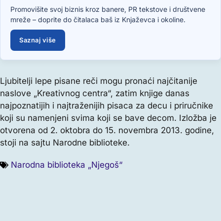
Promovišite svoj biznis kroz banere, PR tekstove i društvene
mreže – doprite do čitalaca baš iz Knjaževca i okoline.
Saznaj više
Ljubitelji lepe pisane reči mogu pronaći najčitanije
naslove „Kreativnog centra“, zatim knjige danas
najpoznatijih i najtraženijih pisaca za decu i priručnike
koji su namenjeni svima koji se bave decom. Izložba je
otvorena od 2. oktobra do 15. novembra 2013. godine,
stoji na sajtu Narodne biblioteke.
Narodna biblioteka „Njegoš“