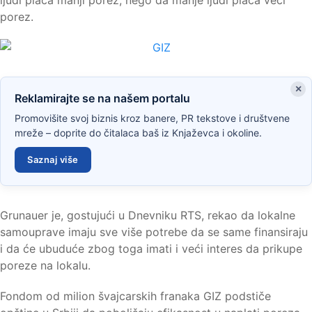
porez.
×
Reklamirajte se na našem portalu
Promovišite svoj biznis kroz banere, PR tekstove i društvene
mreže – doprite do čitalaca baš iz Knjaževca i okoline.
Saznaj više
Grunauer je, gostujući u Dnevniku RTS, rekao da lokalne
samouprave imaju sve više potrebe da se same finansiraju
i da će ubuduće zbog toga imati i veći interes da prikupe
poreze na lokalu.
Fondom od milion švajcarskih franaka GIZ podstiče