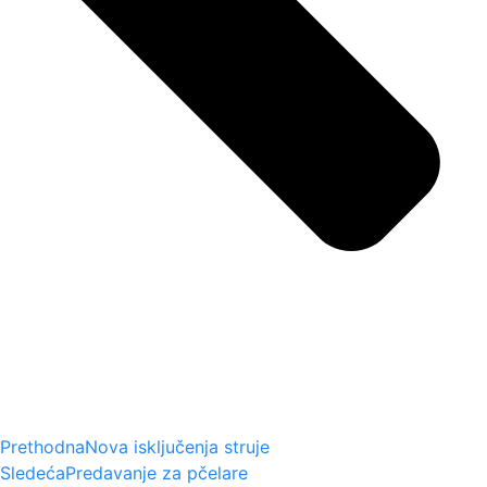
Prethodna
Nova isključenja struje
Sledeća
Predavanje za pčelare