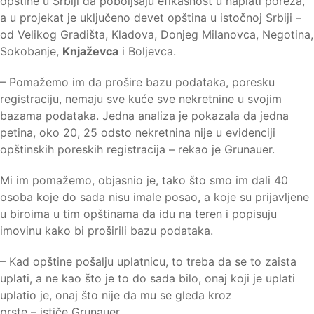
opštine u Srbiji da poboljšaju efikasnost u naplati poreza,
a u projekat je uključeno devet opština u istočnoj Srbiji –
od Velikog Gradišta, Kladova, Donjeg Milanovca, Negotina,
Sokobanje,
Knjaževca
i Boljevca.
– Pomažemo im da prošire bazu podataka, poresku
registraciju, nemaju sve kuće sve nekretnine u svojim
bazama podataka. Jedna analiza je pokazala da jedna
petina, oko 20, 25 odsto nekretnina nije u evidenciji
opštinskih poreskih registracija – rekao je Grunauer.
Mi im pomažemo, objasnio je, tako što smo im dali 40
osoba koje do sada nisu imale posao, a koje su prijavljene
u biroima u tim opštinama da idu na teren i popisuju
imovinu kako bi proširili bazu podataka.
– Kad opštine pošalju uplatnicu, to treba da se to zaista
uplati, a ne kao što je to do sada bilo, onaj koji je uplati
uplatio je, onaj što nije da mu se gleda kroz
prste – ističe Grunauer.