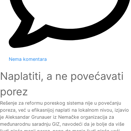
Nema komentara
Naplatiti, a ne povećavati
porez
Rešenje za reformu poreskog sistema nije u povećanju
poreza, već u efikasnijoj naplati na lokalnom nivou, izjavio
je Aleksandar Grunauer iz Nemačke organizacija za
međunarodnu saradnju GIZ, navodeći da je bolje da više
ljudi plaća manji porez, nego da manje ljudi plaća veći