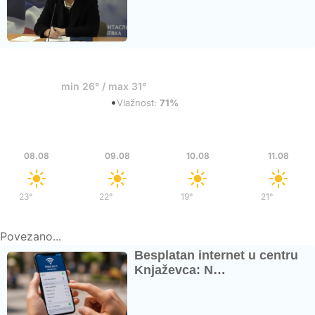
32°
min 26° / max 31°
•
Isprekidani oblaci
Vlažnost:
71%
Sub
Ned
Pon
Uto
08.08
09.08
10.08
11.08
23°
/
37°
22°
/
36°
19°
/
37°
21°
/
38°
Povezano...
Besplatan internet u centru
Knjaževca: N…