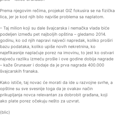
Prema njegovim rečima, projekat GIZ fokusira se na fizička
lica, jer je kod njih bilo najviše problema sa naplatom.
– Taj milion koji su dale švajcarska i nemačka vlada biće
podeljen između pet najboljih opština – gledamo 2014.
godinu, ko od njih napravi najveći napredak, koliko proširi
bazu podataka, koliko upiše novih nekretnina, ko
najefikasnije naplaćuje porez na imovinu, to jest ko ostvari
najveću razliku izmeću prošle i ove godine dobija nagrade
– kaže Grunauer i dodaje da je prva nagrada 400.000
švajcarskih franaka.
Kako ističe, taj novac će morati da ide u razvojne svrhe, a
opštine su sve svesnije toga da je ovakav način
prikupljanja novca relevantan za dobrobit građana, koji
ako plate porez očekuju nešto za uzvrat.
(blic)