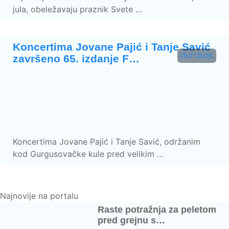
jula, obeležavaju praznik Svete …
Koncertima Jovane Pajić i Tanje Savić
29.07.2026.
završeno 65. izdanje F…
Koncertima Jovane Pajić i Tanje Savić, održanim
kod Gurgusovačke kule pred velikim …
Najnovije na portalu
Raste potražnja za peletom
pred grejnu s…