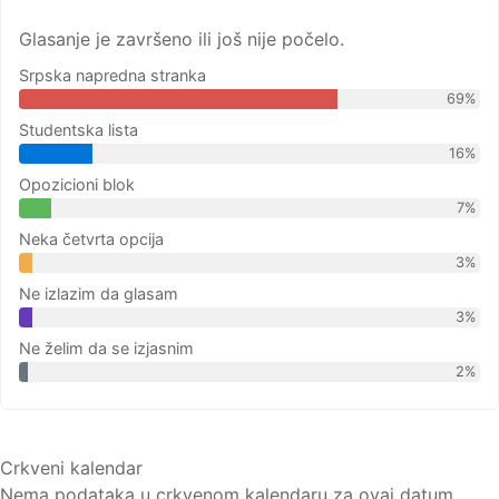
Glasanje je završeno ili još nije počelo.
Srpska napredna stranka
69%
Studentska lista
16%
Opozicioni blok
7%
Neka četvrta opcija
3%
Ne izlazim da glasam
3%
Ne želim da se izjasnim
2%
Crkveni kalendar
Nema podataka u crkvenom kalendaru za ovaj datum.