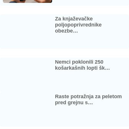
Za knjaževačke
poljopoprivrednike
obezbe…
Nemci poklonili 250
košarkašnih lopti šk…
Raste potražnja za peletom
pred grejnu s…