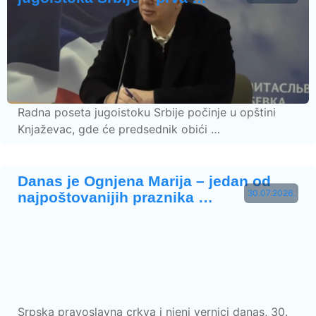
Radna poseta jugoistoku Srbije počinje u opštini
Knjaževac, gde će predsednik obići …
Danas je Ognjena Marija – jedan od
30.07.2026.
najpoštovanijih praznika …
Srpska pravoslavna crkva i njeni vernici danas, 30.