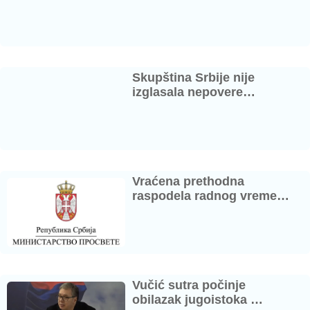
Skupština Srbije nije
izglasala nepovere…
Vraćena prethodna
raspodela radnog vreme…
Vučić sutra počinje
obilazak jugoistoka …