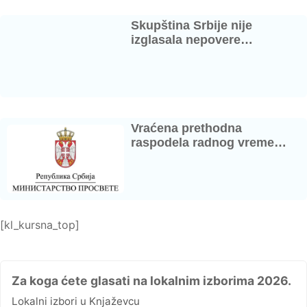
Skupština Srbije nije
izglasala nepovere…
Vraćena prethodna
raspodela radnog vreme…
[kl_kursna_top]
Za koga ćete glasati na lokalnim izborima 2026.
Lokalni izbori u Knjaževcu