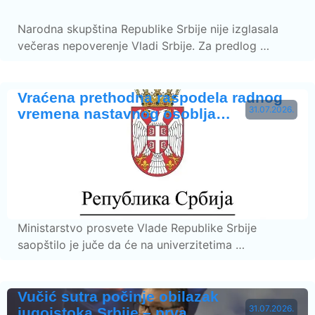
Narodna skupština Republike Srbije nije izglasala
večeras nepoverenje Vladi Srbije. Za predlog …
Vraćena prethodna raspodela radnog
31.07.2026.
vremena nastavnog osoblja…
Ministarstvo prosvete Vlade Republike Srbije
saopštilo je juče da će na univerzitetima …
Vučić sutra počinje obilazak
31.07.2026.
jugoistoka Srbije – prva …