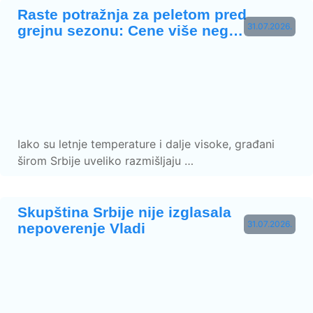
Raste potražnja za peletom pred
31.07.2026.
grejnu sezonu: Cene više neg…
Iako su letnje temperature i dalje visoke, građani
širom Srbije uveliko razmišljaju …
Skupština Srbije nije izglasala
31.07.2026.
nepoverenje Vladi