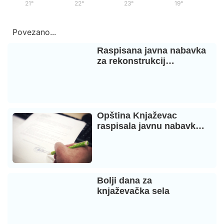
21°
/
38°
22°
/
39°
23°
/
38°
19°
/
35°
Povezano...
Raspisana javna nabavka
za rekonstrukcij…
Opština Knjaževac
raspisala javnu nabavk…
Bolji dana za
knjaževačka sela