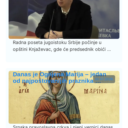
Radna poseta jugoistoku Srbije počinje u
opštini Knjaževac, gde će predsednik obići …
Danas je Ognjena Marija – jedan
30.07.2026.
od najpoštovanijih praznika …
Srpska pravoslavna crkva i njeni vernici danas,