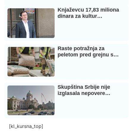
Knjaževcu 17,83 miliona
dinara za kultur…
Raste potražnja za
peletom pred grejnu s…
Skupština Srbije nije
izglasala nepovere…
[kl_kursna_top]