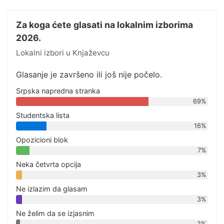
Za koga ćete glasati na lokalnim izborima
2026.
Lokalni izbori u Knjaževcu
Glasanje je završeno ili još nije počelo.
Srpska napredna stranka
69%
Studentska lista
16%
Opozicioni blok
7%
Neka četvrta opcija
3%
Ne izlazim da glasam
3%
Ne želim da se izjasnim
2%