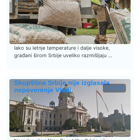
Iako su letnje temperature i dalje visoke,
građani širom Srbije uveliko razmišljaju …
Skupština Srbije nije izglasala
31.07.2026.
nepoverenje Vladi