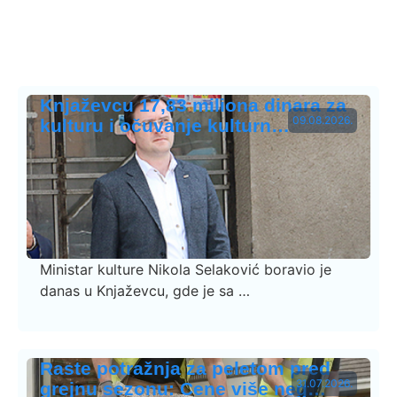
Knjaževcu 17,83 miliona dinara za
09.08.2026.
kulturu i očuvanje kulturn…
Ministar kulture Nikola Selaković boravio je
danas u Knjaževcu, gde je sa …
Raste potražnja za peletom pred
31.07.2026.
grejnu sezonu: Cene više neg…