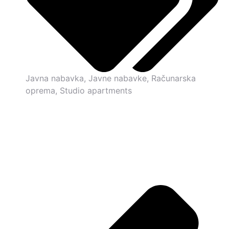
Javna nabavka
,
Javne nabavke
,
Računarska
oprema
,
Studio apartments