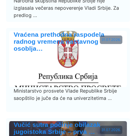
Narodna skupština Republike Srbije nije
izglasala večeras nepoverenje Vladi Srbije. Za
predlog …
Vraćena prethodna raspodela
31.07.2026.
radnog vremena nastavnog
osoblja…
Ministarstvo prosvete Vlade Republike Srbije
saopštilo je juče da će na univerzitetima …
Vučić sutra počinje obilazak
31.07.2026.
jugoistoka Srbije – prva …