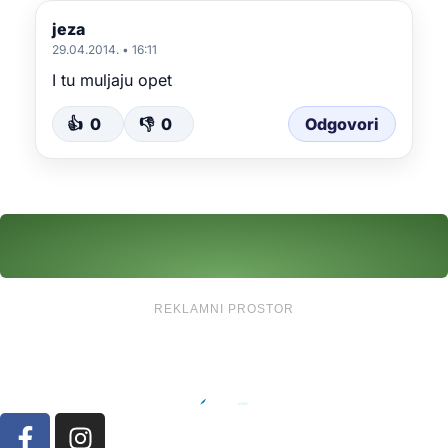
jeza
29.04.2014. • 16:11
I tu muljaju opet
👍
0
👎
0
Odgovori
REKLAMNI PROSTOR