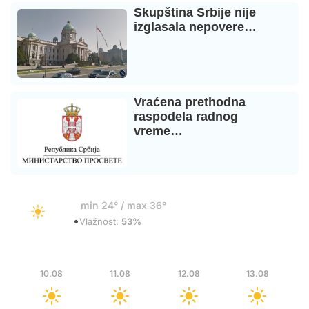
Skupština Srbije nije
izglasala nepovere…
Vraćena prethodna
raspodela radnog
vreme…
24°
min 24° / max 36°
•
Vedro
Vlažnost:
53%
Pon
Uto
Sre
Čet
10.08
11.08
12.08
13.08