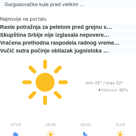
Gurgusovačke kule pred velikim …
Najnovije na portalu
Raste potražnja za peletom pred grejnu s…
Skupština Srbije nije izglasala nepovere…
Vraćena prethodna raspodela radnog vreme…
Vučić sutra počinje obilazak jugoistoka …
32°
min 25° / max 32°
•
Vedro
Vlažnost:
82%
Pet
Sub
Ned
Pon
07.08
08.08
09.08
10.08