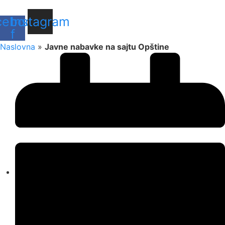
cebook-
Instagram
f
Naslovna
»
Javne nabavke na sajtu Opštine