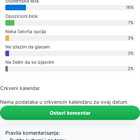
Studentska lista
16%
Opozicioni blok
7%
Neka četvrta opcija
3%
Ne izlazim da glasam
3%
Ne želim da se izjasnim
2%
Crkveni kalendar
Nema podataka u crkvenom kalendaru za ovaj datum.
Ostavi komentar
Pravila komentarisanja: