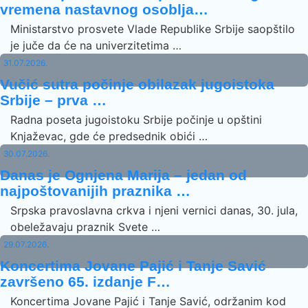
vremena nastavnog osoblja…
Ministarstvo prosvete Vlade Republike Srbije saopštilo
je juče da će na univerzitetima …
31.07.2026.
Vučić sutra počinje obilazak jugoistoka
Srbije – prva …
Radna poseta jugoistoku Srbije počinje u opštini
Knjaževac, gde će predsednik obići …
30.07.2026.
Danas je Ognjena Marija – jedan od
najpoštovanijih praznika …
Srpska pravoslavna crkva i njeni vernici danas, 30. jula,
obeležavaju praznik Svete …
29.07.2026.
Koncertima Jovane Pajić i Tanje Savić
završeno 65. izdanje F…
Koncertima Jovane Pajić i Tanje Savić, održanim kod