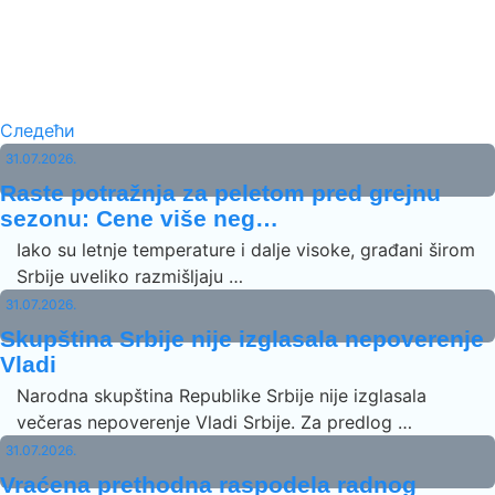
Следећи
31.07.2026.
Raste potražnja za peletom pred grejnu
sezonu: Cene više neg…
Iako su letnje temperature i dalje visoke, građani širom
Srbije uveliko razmišljaju …
31.07.2026.
Skupština Srbije nije izglasala nepoverenje
Vladi
Narodna skupština Republike Srbije nije izglasala
večeras nepoverenje Vladi Srbije. Za predlog …
31.07.2026.
Vraćena prethodna raspodela radnog