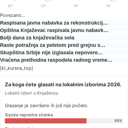
20°
/
36°
23°
/
37°
19°
/
35°
19°
/
36°
Povezano...
Raspisana javna nabavka za rekonstrukcij…
Opština Knjaževac raspisala javnu nabavk…
Bolji dana za knjaževačka sela
Raste potražnja za peletom pred grejnu s…
Skupština Srbije nije izglasala nepovere…
Vraćena prethodna raspodela radnog vreme…
[kl_kursna_top]
Za koga ćete glasati na lokalnim izborima 2026.
Lokalni izbori u Knjaževcu
Glasanje je završeno ili još nije počelo.
Srpska napredna stranka
69%