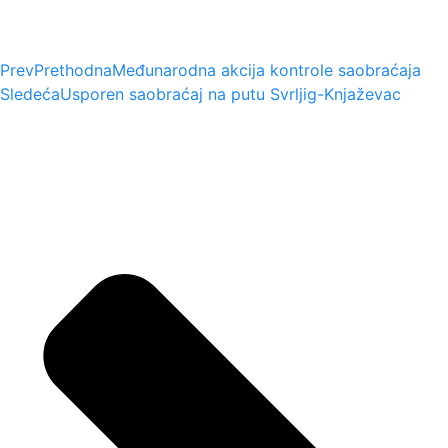
Prev
Prethodna
Međunarodna akcija kontrole saobraćaja
Sledeća
Usporen saobraćaj na putu Svrljig-Knjaževac