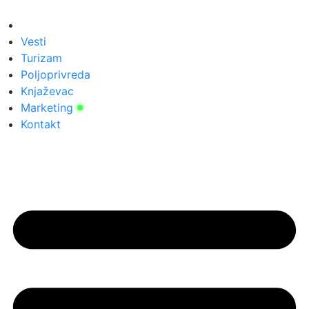
Скочите
на
садржај
Vesti
Turizam
Poljoprivreda
Knjaževac
Marketing
Kontakt