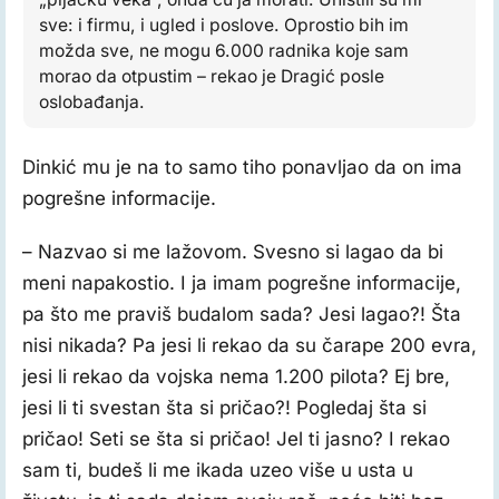
sve: i firmu, i ugled i poslove. Oprostio bih im
možda sve, ne mogu 6.000 radnika koje sam
morao da otpustim – rekao je Dragić posle
oslobađanja.
Dinkić mu je na to samo tiho ponavljao da on ima
pogrešne informacije.
– Nazvao si me lažovom. Svesno si lagao da bi
meni napakostio. I ja imam pogrešne informacije,
pa što me praviš budalom sada? Jesi lagao?! Šta
nisi nikada? Pa jesi li rekao da su čarape 200 evra,
jesi li rekao da vojska nema 1.200 pilota? Ej bre,
jesi li ti svestan šta si pričao?! Pogledaj šta si
pričao! Seti se šta si pričao! Jel ti jasno? I rekao
sam ti, budeš li me ikada uzeo više u usta u