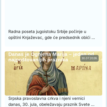
Radna poseta jugoistoku Srbije počinje u
opštini Knjaževac, gde će predsednik obići …
Danas je Ognjena Marija – jedan od
30.07.2026.
najpoštovanijih praznika …
Srpska pravoslavna crkva i njeni vernici
danas, 30. jula, obeležavaju praznik Svete …