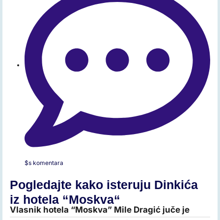
$s komentara
Pogledajte kako isteruju Dinkića
iz hotela “Moskva“
Vlasnik hotela “Moskva” Mile Dragić juče je