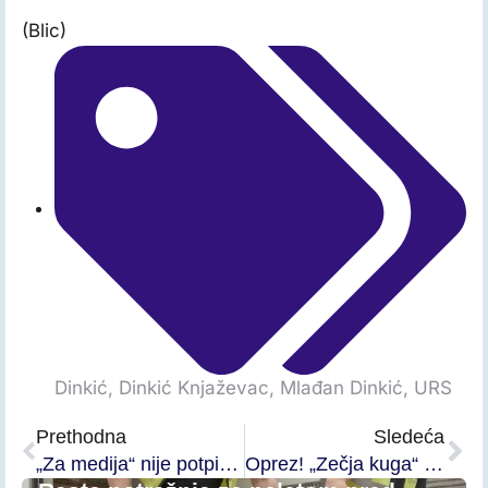
(Blic)
Dinkić
,
Dinkić Knjaževac
,
Mlađan Dinkić
,
URS
Prethodna
Sledeća
„Za medija“ nije potpisala ugovor sa opštinom Knjaževac
Oprez! „Zečja kuga“ na jugu Srbije