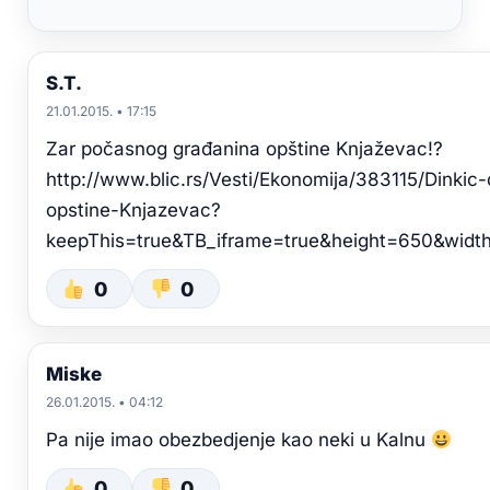
S.T.
21.01.2015. • 17:15
Zar počasnog građanina opštine Knjaževac!?
http://www.blic.rs/Vesti/Ekonomija/383115/Dinkic
opstine-Knjazevac?
keepThis=true&TB_iframe=true&height=650&width
0
0
Miske
26.01.2015. • 04:12
Pa nije imao obezbedjenje kao neki u Kalnu
0
0