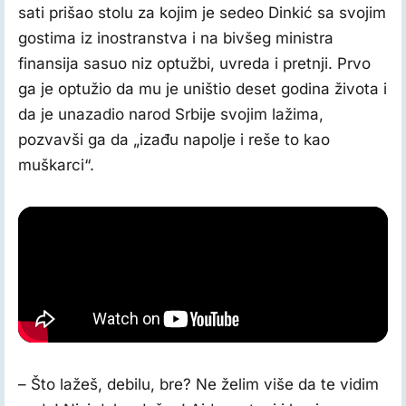
sati prišao stolu za kojim je sedeo Dinkić sa svojim
gostima iz inostranstva i na bivšeg ministra
finansija sasuo niz optužbi, uvreda i pretnji. Prvo
ga je optužio da mu je uništio deset godina života i
da je unazadio narod Srbije svojim lažima,
pozvavši ga da „izađu napolje i reše to kao
muškarci“.
– Što lažeš, debilu, bre? Ne želim više da te vidim