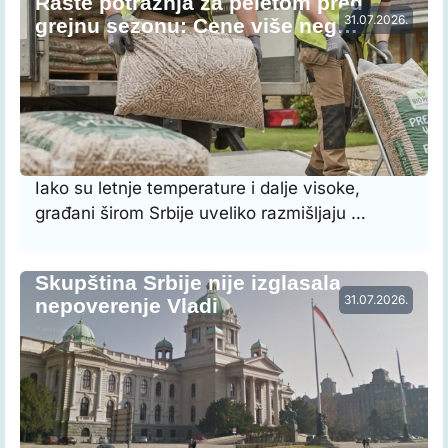
Raste potražnja za peletom pred
31.07.2026.
grejnu sezonu: Cene više neg…
Iako su letnje temperature i dalje visoke,
građani širom Srbije uveliko razmišljaju …
Skupština Srbije nije izglasala
31.07.2026.
nepoverenje Vladi