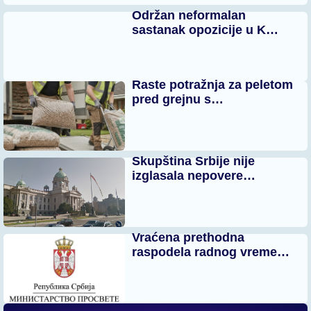
Održan neformalan
sastanak opozicije u K…
Raste potražnja za peletom
pred grejnu s…
Skupština Srbije nije
izglasala nepovere…
Vraćena prethodna
raspodela radnog vreme…