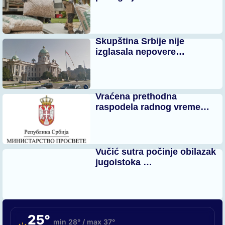
Skupština Srbije nije
izglasala nepovere…
Vraćena prethodna
raspodela radnog vreme…
Vučić sutra počinje obilazak
jugoistoka …
25°
min 28° / max 37°