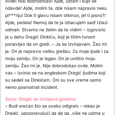
ovde! Nisi dobrodošao! Ajde, ustani i kupi se
odavde! Ajde, molim te, dok nisam napravio neku
pi***riju! Dok ti glavu nisam otkinuo, jel ti jasno?!
Ajde, pedala! Nemoj da te ja izbacujem sad! Izlazi
odmah. Stvarno ne želim da te vidim! – izgovorio
je u dahu Dragić Dinkiću, koji je tihim tonom
ponavljao da on greši. – Ja se izvinjavam. Žao mi
je. On je napravio veliku grešku. Za moje ljude i za
moju zemlju. On je lagao. On je uništio moju
zemlju. Žao mi je. Nije dobrodošao ovde. Molim
vas – izvinio se na engleskom Dragić ljudima koji
su sedeli sa Dinkićem. Oni su sve vreme samo
nemo posmatrali incident.
Sorry: Dragić se izvinjava gostima
– Budi srećan što se ovako odigralo – rekao je
Dragić, upozoravajući ga da ga „više ne uzima u