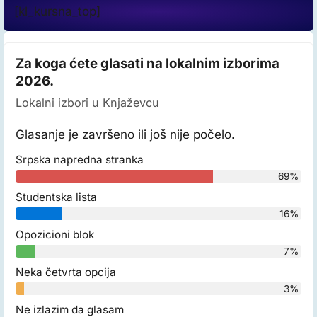
[kl_kursna_top]
Za koga ćete glasati na lokalnim izborima
2026.
Lokalni izbori u Knjaževcu
Glasanje je završeno ili još nije počelo.
Srpska napredna stranka
69%
Studentska lista
16%
Opozicioni blok
7%
Neka četvrta opcija
3%
Ne izlazim da glasam