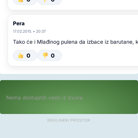
Pera
17.02.2015. • 20:37
Tako će i Mlađinog pulena da izbace iz barutane, k
0
0
Nema dostupnih vesti iz izvora.
REKLAMNI PROSTOR