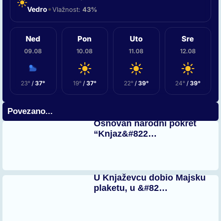
•
Vedro
Vlažnost:
43%
Ned
Pon
Uto
Sre
09.08
10.08
11.08
12.08
23°
/
37°
19°
/
37°
22°
/
39°
24°
/
39°
Povezano...
Osnovan narodni pokret
“Knjaz&#822…
U Knjaževcu dobio Majsku
plaketu, u &#82…