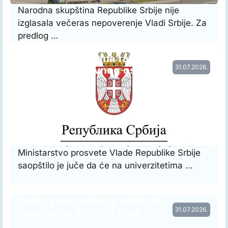
Narodna skupština Republike Srbije nije
izglasala večeras nepoverenje Vladi Srbije. Za
predlog …
Vraćena prethodna raspodela radnog
31.07.2026.
vremena nastavnog osoblja…
Ministarstvo prosvete Vlade Republike Srbije
saopštilo je juče da će na univerzitetima …
Vučić sutra počinje obilazak
31.07.2026.
jugoistoka Srbije – prva …