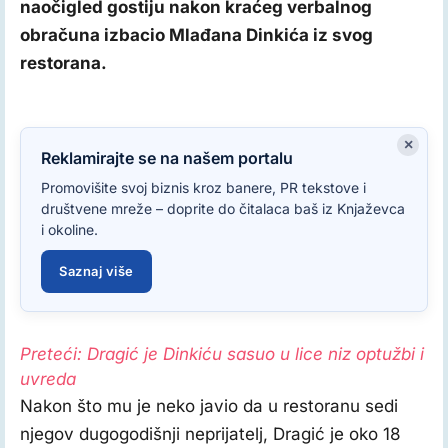
naočigled gostiju nakon kraćeg verbalnog
obračuna izbacio Mlađana Dinkića iz svog
restorana.
×
Reklamirajte se na našem portalu
Promovišite svoj biznis kroz banere, PR tekstove i
društvene mreže – doprite do čitalaca baš iz Knjaževca
i okoline.
Saznaj više
Preteći: Dragić je Dinkiću sasuo u lice niz optužbi i
uvreda
Nakon što mu je neko javio da u restoranu sedi
njegov dugogodišnji neprijatelj, Dragić je oko 18