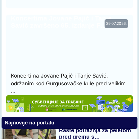
Koncertima Jovane Pajić i Tanje
29.07.2026.
Savić završeno 65. izdanje F…
Koncertima Jovane Pajić i Tanje Savić,
održanim kod Gurgusovačke kule pred velikim
…
Najnovije na portalu
Raste potražnja za peletom
pred grejnu s…