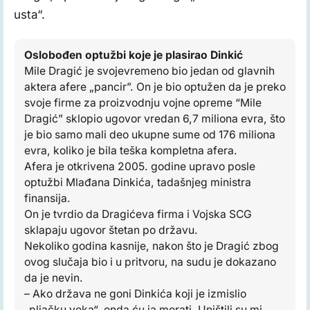
usta“.
Oslobođen optužbi koje je plasirao Dinkić
Mile Dragić je svojevremeno bio jedan od glavnih
aktera afere „pancir”. On je bio optužen da je preko
svoje firme za proizvodnju vojne opreme “Mile
Dragić” sklopio ugovor vredan 6,7 miliona evra, što
je bio samo mali deo ukupne sume od 176 miliona
evra, koliko je bila teška kompletna afera.
Afera je otkrivena 2005. godine upravo posle
optužbi Mlađana Dinkića, tadašnjeg ministra
finansija.
On je tvrdio da Dragićeva firma i Vojska SCG
sklapaju ugovor štetan po državu.
Nekoliko godina kasnije, nakon što je Dragić zbog
ovog slučaja bio i u pritvoru, na sudu je dokazano
da je nevin.
– Ako država ne goni Dinkića koji je izmislio
„pljačku veka“, onda ću ja morati. Uništili su mi