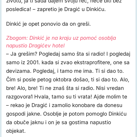
životu, ja ti sada dajem svoju reč, neće biti bez
posledica! – zapretio je Dragić u Dinkiću.
Dinkić je opet ponovio da on greši.
Zbogom: Dinkić je na kraju uz pomoć osoblja
napustio Dragićev hotel
– Ja grešim? Pogledaj samo šta si radio! I pogledaj
samo iz 2001. kada si zvao ekstraprofitere, one sa
devizama. Pogledaj, i tamo me ima. Ti si dao to.
Čim si posle petog oktobra došao, ti si dao to. Alo,
bre! Alo, bre! Ti ne znaš šta si radio. Nisi vredan
razgovora1 Hvala, tamo su ti vrata! Ajde molim te
– rekao je Dragić i zamolio konobare da donesu
gospodi jakne. Osoblje je potom pomoglo Dinkiću
da obuče jaknu i on je sa gostima napustio
objekat.