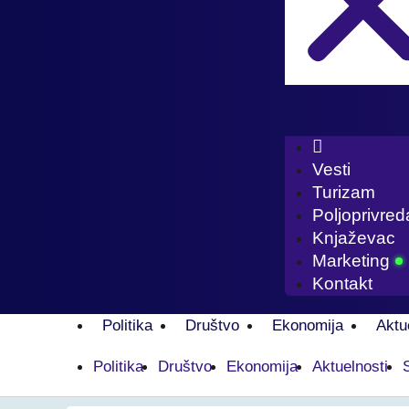
Vesti
Turizam
Poljoprivred
Knjaževac
Marketing
Kontakt
Politika
Društvo
Ekonomija
Aktu
Politika
Društvo
Ekonomija
Aktuelnosti