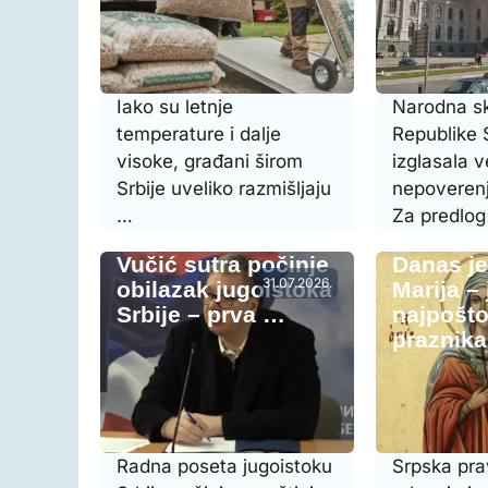
Iako su letnje
Narodna s
temperature i dalje
Republike S
visoke, građani širom
izglasala 
Srbije uveliko razmišljaju
nepoverenj
…
Za predlo
Vučić sutra počinje
Danas j
31.07.2026.
obilazak jugoistoka
Marija –
Srbije – prva …
najpošto
praznik
Radna poseta jugoistoku
Srpska pr