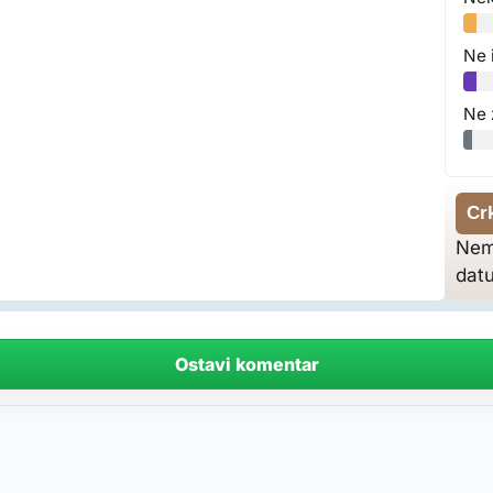
Ne 
Ne 
Cr
Nem
dat
Ostavi komentar