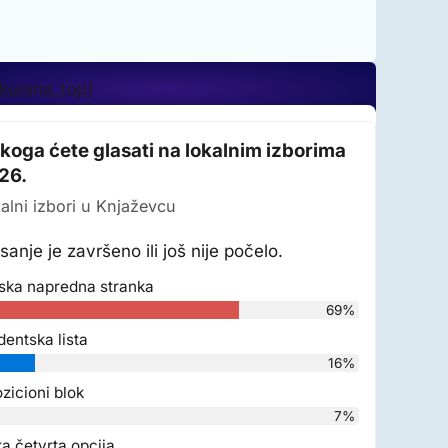
_kursna_top]
 koga ćete glasati na lokalnim izborima
26.
alni izbori u Knjaževcu
sanje je završeno ili još nije počelo.
ska napredna stranka
69%
dentska lista
16%
zicioni blok
7%
a četvrta opcija