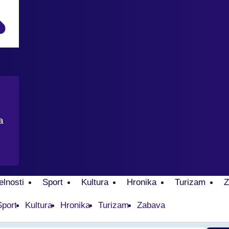
a
elnosti
Sport
Kultura
Hronika
Turizam
Z
Sport
Kultura
Hronika
Turizam
Zabava