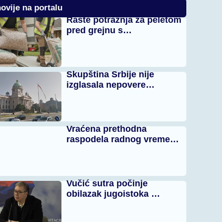
ovije na portalu
Raste potražnja za peletom
pred grejnu s…
Skupština Srbije nije
izglasala nepovere…
Vraćena prethodna
raspodela radnog vreme…
Vučić sutra počinje
obilazak jugoistoka …