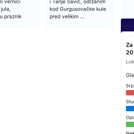
ni vernici
i Tanje Savić, održanim
jula,
kod Gurgusovačke kule
u praznik
pred velikim …
[kl
Za
20
Lok
Gla
Srp
Stu
Opo
Nek