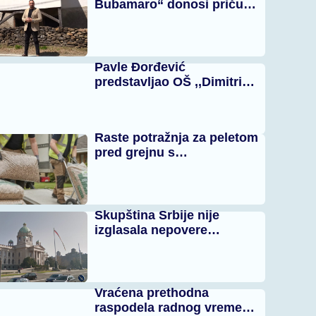
Bubamaro“ donosi priču…
Pavle Đorđević
predstavljao OŠ ,,Dimitri…
Raste potražnja za peletom
pred grejnu s…
Skupština Srbije nije
izglasala nepovere…
Vraćena prethodna
raspodela radnog vreme…