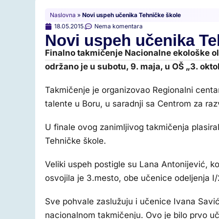
Naslovna
»
Novi uspeh učenika Tehničke škole
18.05.2015.
Nema komentara
Novi uspeh učenika Te
Finalno takmičenje Nacionalne ekološke ol
održano je u subotu, 9. maja, u OŠ „3. okto
Takmičenje je organizovao Regionalni centa
talente u Boru, u saradnji sa Centrom za raz
U finale ovog zanimljivog takmičenja plasira
Tehničke škole.
Veliki uspeh postigle su Lana Antonijević, ko
osvojila je 3.mesto, obe učenice odeljenja I/
Sve pohvale zaslužuju i učenice Ivana Savić
nacionalnom takmičenju. Ovo je bilo prvo u