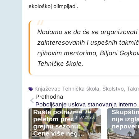
ekološkoj olimpijadi.
Nadamo se da će se organizovati 
zainteresovanih i uspešnih takmič
njihovim mentorima, Biljani Gojkovi
Tehničke škole.
Knjaževac Tehnička škola
,
Školstvo
,
Takm
Prethodna
Poboljšanje uslova s
Raste potražnja za
Skupštin
31.07.2026.
peletom pred
nije izgl
grejnu sezonu:
nepovere
Cene više neg…