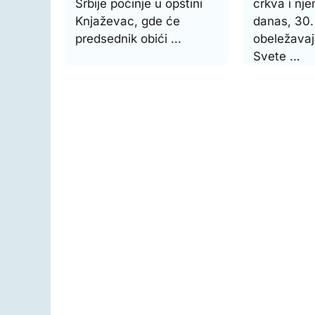
Srbije počinje u opštini
crkva i nje
Knjaževac, gde će
danas, 30. 
predsednik obići …
obeležavaj
Svete …