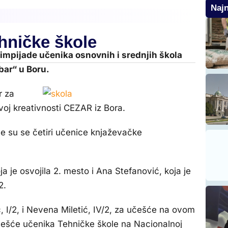
Najn
hničke škole
impijade učenika osnovnih i srednjih škola
bar“ u Boru.
r za
voj kreativnosti CEZAR iz Bora.
le su se četiri učenice knjaževačke
ja je osvojila 2. mesto i Ana Stefanović, koja je
2.
, I/2, i Nevena Miletić, IV/2, za učešće na ovom
češće učenika Tehničke škole na Nacionalnoj