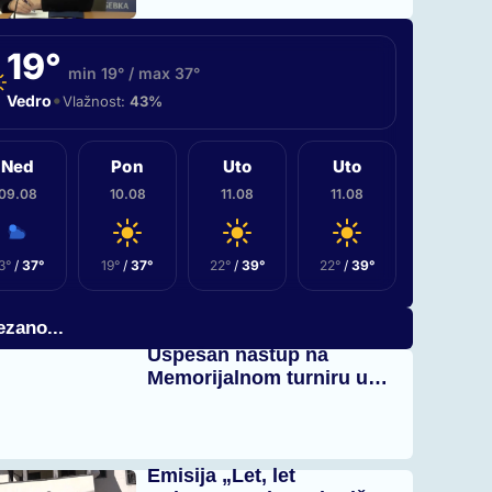
19°
min 19° / max 37°
•
Vedro
Vlažnost:
43%
Ned
Pon
Uto
Uto
09.08
10.08
11.08
11.08
3°
/
37°
19°
/
37°
22°
/
39°
22°
/
39°
zano...
Uspešan nastup na
Memorijalnom turniru u…
Emisija „Let, let