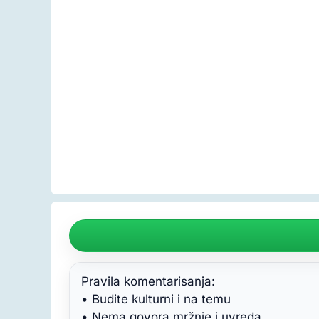
Pravila komentarisanja:
• Budite kulturni i na temu
• Nema govora mržnje i uvreda