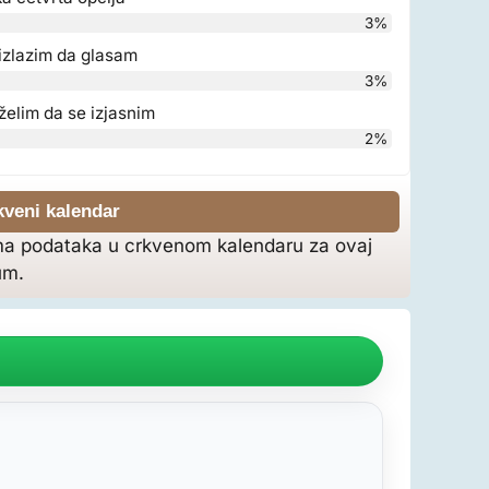
3%
izlazim da glasam
3%
želim da se izjasnim
2%
kveni kalendar
a podataka u crkvenom kalendaru za ovaj
um.