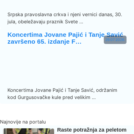
Srpska pravoslavna crkva i njeni vernici danas, 30.
jula, obeležavaju praznik Svete …
Koncertima Jovane Pajić i Tanje Savić
29.07.2026.
završeno 65. izdanje F…
Koncertima Jovane Pajić i Tanje Savić, održanim
kod Gurgusovačke kule pred velikim …
Najnovije na portalu
Raste potražnja za peletom