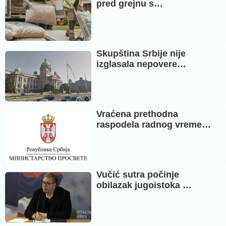
pred grejnu s…
Skupština Srbije nije
izglasala nepovere…
Vraćena prethodna
raspodela radnog vreme…
Vučić sutra počinje
obilazak jugoistoka …