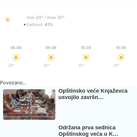
22°
min 20° / max 35°
•
Vedro
Vlažnost:
41%
Sub
Ned
Pon
Pon
08.08
09.08
10.08
10.08
24°
/
37°
20°
/
36°
20°
/
37°
20°
/
37°
Povezano...
Opštinsko veće Knjaževca
usvojilo završn…
Održana prva sednica
Opštinskog veća u K…