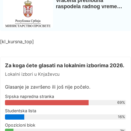
Vraćena prethodna
raspodela radnog vreme…
[kl_kursna_top]
Za koga ćete glasati na lokalnim izborima 2026.
Lokalni izbori u Knjaževcu
Glasanje je završeno ili još nije počelo.
Srpska napredna stranka
69%
Studentska lista
16%
Opozicioni blok