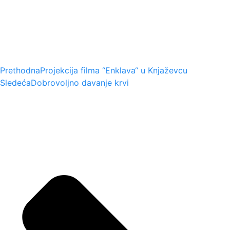
Prethodna
Projekcija filma “Enklava“ u Knjaževcu
Sledeća
Dobrovoljno davanje krvi