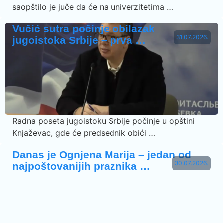
saopštilo je juče da će na univerzitetima …
Vučić sutra počinje obilazak
31.07.2026.
jugoistoka Srbije – prva …
Radna poseta jugoistoku Srbije počinje u opštini
Knjaževac, gde će predsednik obići …
Danas je Ognjena Marija – jedan od
30.07.2026.
najpoštovanijih praznika …