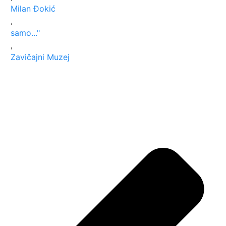
Milan Đokić
,
samo..."
,
Zavičajni Muzej