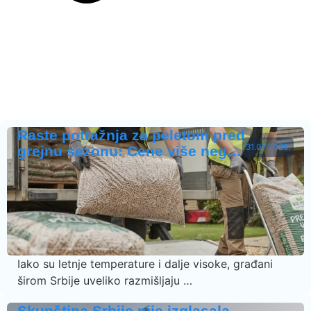
Raste potražnja za peletom pred
31.07.2026.
grejnu sezonu: Cene više neg…
Iako su letnje temperature i dalje visoke, građani
širom Srbije uveliko razmišljaju …
Skupština Srbije nije izglasala