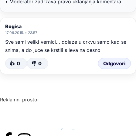
• Moderator zadržava pravo uklanjanja komentara
Bogisa
17.06.2015. • 23:57
Sve sami veliki vernici… dolaze u crkvu samo kad se
snima, a do juce se krstili s leva na desno
👍
0
👎
0
Odgovori
Reklamni prostor