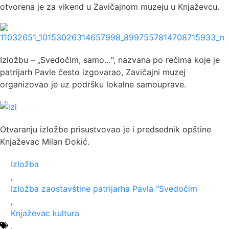
otvorena je za vikend u Zavičajnom muzeju u Knjaževcu.
Izložbu – „Svedočim, samo…“, nazvana po rečima koje je
patrijarh Pavle često izgovarao, Zavičajni muzej
organizovao je uz podršku lokalne samouprave.
Otvaranju izložbe prisustvovao je i predsednik opštine
Knjaževac Milan Đokić.
Izložba
,
Izložba zaostavštine patrijarha Pavla "Svedočim
,
Knjaževac kultura
,