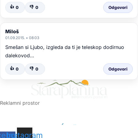
👍
👎
0
0
Odgovori
Miloš
01.09.2015. • 08:03
Smešan si Ljubo, izgleda da ti je teleskop dodirnuo
dalekovod…
👍
👎
0
0
Odgovori
Reklamni prostor
cebook-
Instagram