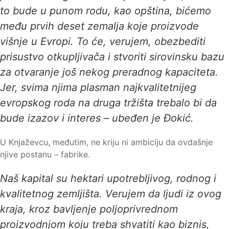
to bude u punom rodu, kao opština, bićemo
među prvih deset zemalja koje proizvode
višnje u Evropi. To će, verujem, obezbediti
prisustvo otkupljivača i stvoriti sirovinsku bazu
za otvaranje još nekog preradnog kapaciteta.
Jer, svima njima plasman najkvalitetnijeg
evropskog roda na druga tržišta trebalo bi da
bude izazov i interes – ubeđen je Đokić.
U Knjaževcu, međutim, ne kriju ni ambiciju da ovdašnje
njive postanu – fabrike.
Naš kapital su hektari upotrebljivog, rodnog i
kvalitetnog zemljišta. Verujem da ljudi iz ovog
kraja, kroz bavljenje poljoprivrednom
proizvodnjom koju treba shvatiti kao biznis,