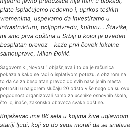
nijedno javno preduzeće nije nam u blokadi,
plate isplaćujemo redovno i, uprkos teškim
vremenima, uspevamo da investiramo u
infrastrukturu, poljoprivredu, kulturu… Štaviše,
mi smo prva opština u Srbiji u kojoj je uveden
besplatan prevoz – kaže prvi čovek lokalne
samouprave, Milan Đokić.
Sagovornik „Novosti“ objašnjava i to da je računica
pokazala kako se radi o isplativom potezu, s obzirom na
to da će za besplatan prevoz do svih naseljenih mesta
potrošiti u najgorem slučaju 20 odsto više nego da su ovu
pogodnost organizovali samo za učenike osnovnih škola,
što je, inače, zakonska obaveza svake opštine.
Knjaževac ima 86 sela u kojima žive uglavnom
stariji ljudi, koji su do sada morali da se snalaze