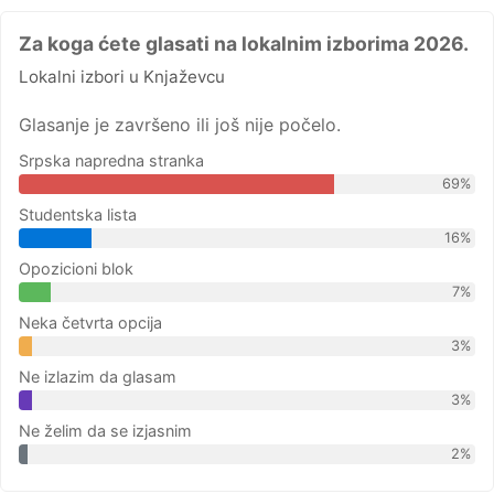
Za koga ćete glasati na lokalnim izborima 2026.
Lokalni izbori u Knjaževcu
Glasanje je završeno ili još nije počelo.
Srpska napredna stranka
69%
Studentska lista
16%
Opozicioni blok
7%
Neka četvrta opcija
3%
Ne izlazim da glasam
3%
Ne želim da se izjasnim
2%