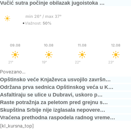
Vučić sutra počinje obilazak jugoistoka …
29°
min 26° / max 37°
•
Vedro
Vlažnost:
50%
Ned
Pon
Uto
Sre
09.08
10.08
11.08
12.08
21°
/
36°
19°
/
37°
22°
/
39°
23°
/
40°
Povezano...
Opštinsko veće Knjaževca usvojilo završn…
Održana prva sednica Opštinskog veća u K…
Asfaltiraju se ulice u Dubravi, uskoro p…
Raste potražnja za peletom pred grejnu s…
Skupština Srbije nije izglasala nepovere…
Vraćena prethodna raspodela radnog vreme…
[kl_kursna_top]