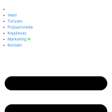
Скочите
на
садржај
Vesti
Turizam
Poljoprivreda
Knjaževac
Marketing
Kontakt