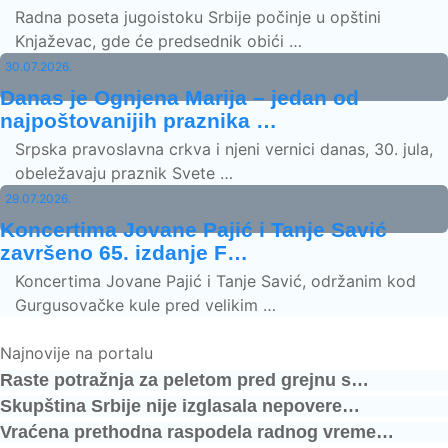
Radna poseta jugoistoku Srbije počinje u opštini
Knjaževac, gde će predsednik obići …
30.07.2026.
Danas je Ognjena Marija – jedan od
najpoštovanijih praznika …
Srpska pravoslavna crkva i njeni vernici danas, 30. jula,
obeležavaju praznik Svete …
29.07.2026.
Koncertima Jovane Pajić i Tanje Savić
završeno 65. izdanje F…
Koncertima Jovane Pajić i Tanje Savić, održanim kod
Gurgusovačke kule pred velikim …
Najnovije na portalu
Raste potražnja za peletom pred grejnu s…
Skupština Srbije nije izglasala nepovere…
Vraćena prethodna raspodela radnog vreme…