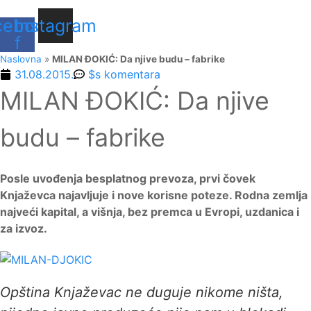
cebook-
Instagram
f
Naslovna
»
MILAN ĐOKIĆ: Da njive budu – fabrike
31.08.2015.
$s komentara
MILAN ĐOKIĆ: Da njive
budu – fabrike
Posle uvođenja besplatnog prevoza, prvi čovek
Knjaževca najavljuje i nove korisne poteze. Rodna zemlja
najveći kapital, a višnja, bez premca u Evropi, uzdanica i
za izvoz.
Opština Knjaževac ne duguje nikome ništa,