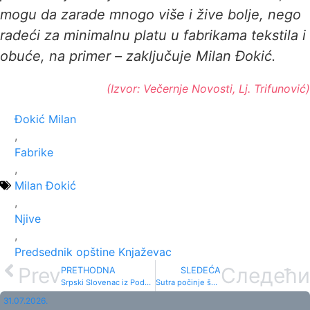
mogu da zarade mnogo više i žive bolje, nego
radeći za minimalnu platu u fabrikama tekstila i
obuće, na primer – zaključuje Milan Đokić.
(Izvor: Večernje Novosti, Lj. Trifunović)
Đokić Milan
,
Fabrike
,
Milan Đokić
,
Njive
,
Predsednik opštine Knjaževac
Prev
Следећи
PRETHODNA
SLEDEĆA
Srpski Slovenac iz Podvisa
Sutra počinje školska godina
31.07.2026.