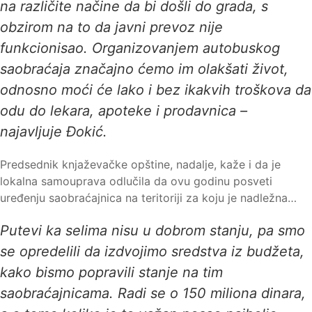
na različite načine da bi došli do grada, s
obzirom na to da javni prevoz nije
funkcionisao. Organizovanjem autobuskog
saobraćaja značajno ćemo im olakšati život,
odnosno moći će lako i bez ikakvih troškova da
odu do lekara, apoteke i prodavnica –
najavljuje Đokić.
Predsednik knjaževačke opštine, nadalje, kaže i da je
lokalna samouprava odlučila da ovu godinu posveti
uređenju saobraćajnica na teritoriji za koju je nadležna…
Putevi ka selima nisu u dobrom stanju, pa smo
se opredelili da izdvojimo sredstva iz budžeta,
kako bismo popravili stanje na tim
saobraćajnicama. Radi se o 150 miliona dinara,