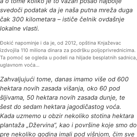
a o tome koliko je to važan posao najbolje
svedoči podatak da je naša putna mreža duga
čak 300 kilometara – ističe čelnik ovdašnje
lokalne vlasti.
Đokić napominje i da je, od 2012, opština Knjaževac
izdvojila 110 miliona dinara za podršku poljoprivrednicima.
Ta pomoć se ogleda u podeli na hiljade besplatnih sadnica,
uglavnom voća…
Zahvaljujući tome, danas imamo više od 600
hektara novih zasada višanja, oko 60 pod
šljivama, 50 hektara novih zasada dunje, te
šest do sedam hektara jagodičastog voća.
Kada uzmemo u obzir nekoliko stotina hektara
plantaža „Džervina“, kao i površine koje smo do
pre nekoliko godina imali pod višnjom, čim sve