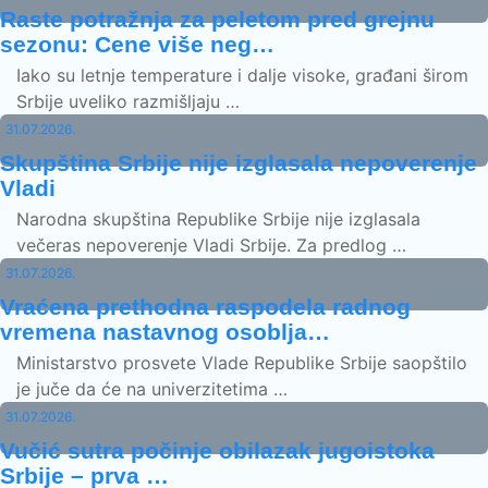
Raste potražnja za peletom pred grejnu
sezonu: Cene više neg…
Iako su letnje temperature i dalje visoke, građani širom
Srbije uveliko razmišljaju …
31.07.2026.
Skupština Srbije nije izglasala nepoverenje
Vladi
Narodna skupština Republike Srbije nije izglasala
večeras nepoverenje Vladi Srbije. Za predlog …
31.07.2026.
Vraćena prethodna raspodela radnog
vremena nastavnog osoblja…
Ministarstvo prosvete Vlade Republike Srbije saopštilo
je juče da će na univerzitetima …
31.07.2026.
Vučić sutra počinje obilazak jugoistoka
Srbije – prva …