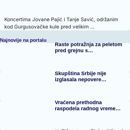
Koncertima Jovane Pajić i Tanje Savić, održanim
kod Gurgusovačke kule pred velikim …
Najnovije na portalu
Raste potražnja za peletom
pred grejnu s…
Skupština Srbije nije
izglasala nepovere…
Vraćena prethodna
raspodela radnog vreme…