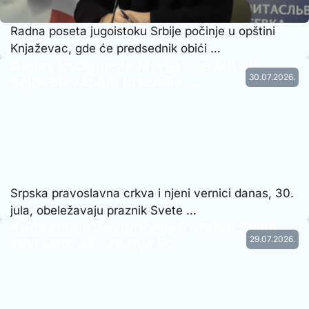
Radna poseta jugoistoku Srbije počinje u opštini
Knjaževac, gde će predsednik obići …
Danas je Ognjena Marija – jedan od
30.07.2026.
najpoštovanijih praznika …
Srpska pravoslavna crkva i njeni vernici danas, 30.
jula, obeležavaju praznik Svete …
Koncertima Jovane Pajić i Tanje Savić
29.07.2026.
završeno 65. izdanje F…