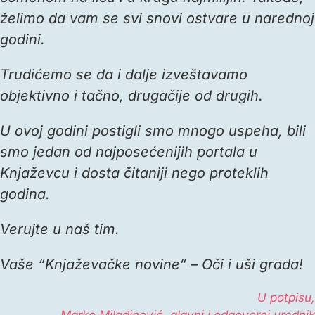
želimo da vam se svi snovi ostvare u narednoj
godini.
Trudićemo se da i dalje izveštavamo
objektivno i tačno, drugačije od drugih.
U ovoj godini postigli smo mnogo uspeha, bili
smo jedan od najposećenijih portala u
Knjaževcu i dosta čitaniji nego proteklih
godina.
Verujte u naš tim.
Vaše “Knjaževačke novine“ – Oči i uši grada!
U potpisu,
Marko Miladinović, glavni i odgovorni urednik