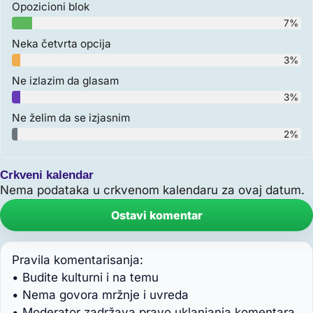
Opozicioni blok
7%
Neka četvrta opcija
3%
Ne izlazim da glasam
3%
Ne želim da se izjasnim
2%
Crkveni kalendar
Nema podataka u crkvenom kalendaru za ovaj datum.
Ostavi komentar
Pravila komentarisanja:
• Budite kulturni i na temu
• Nema govora mržnje i uvreda
• Moderator zadržava pravo uklanjanja komentara