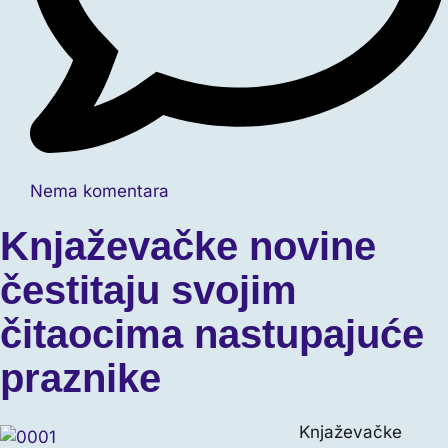
Nema komentara
Knjaževačke novine
čestitaju svojim
čitaocima nastupajuće
praznike
Knjaževačke