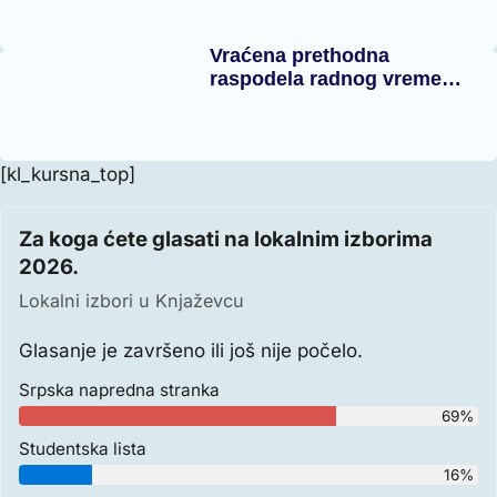
Vraćena prethodna
raspodela radnog vreme…
[kl_kursna_top]
Za koga ćete glasati na lokalnim izborima
2026.
Lokalni izbori u Knjaževcu
Glasanje je završeno ili još nije počelo.
Srpska napredna stranka
69%
Studentska lista
16%