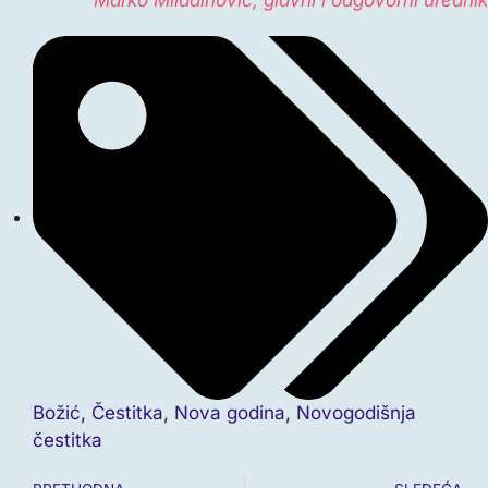
Božić
,
Čestitka
,
Nova godina
,
Novogodišnja
čestitka