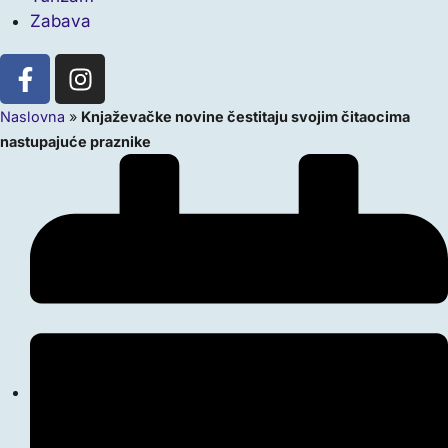
Zabava
Naslovna
»
Knjaževačke novine čestitaju svojim čitaocima
nastupajuće praznike