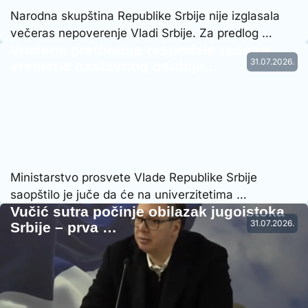
Narodna skupština Republike Srbije nije izglasala
večeras nepoverenje Vladi Srbije. Za predlog …
Vraćena prethodna raspodela radnog
31.07.2026.
vremena nastavnog osoblja…
Ministarstvo prosvete Vlade Republike Srbije
saopštilo je juče da će na univerzitetima …
Vučić sutra počinje obilazak jugoistoka
31.07.2026.
Srbije – prva …