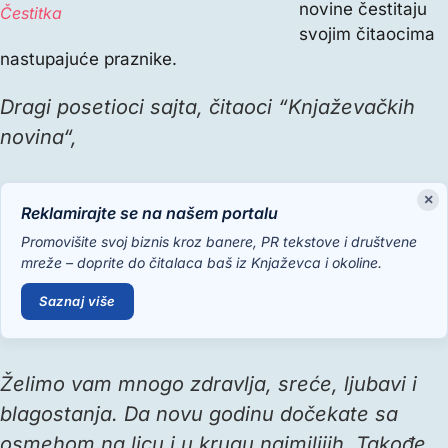
novine čestitaju
Čestitka
svojim čitaocima
nastupajuće praznike.
Dragi posetioci sajta, čitaoci “Knjaževačkih
novina“,
×
Reklamirajte se na našem portalu
Promovišite svoj biznis kroz banere, PR tekstove i društvene
mreže – doprite do čitalaca baš iz Knjaževca i okoline.
Saznaj više
Želimo vam mnogo zdravlja, sreće, ljubavi i
blagostanja. Da novu godinu dočekate sa
osmehom na licu i u krugu najmilijih. Takođe,