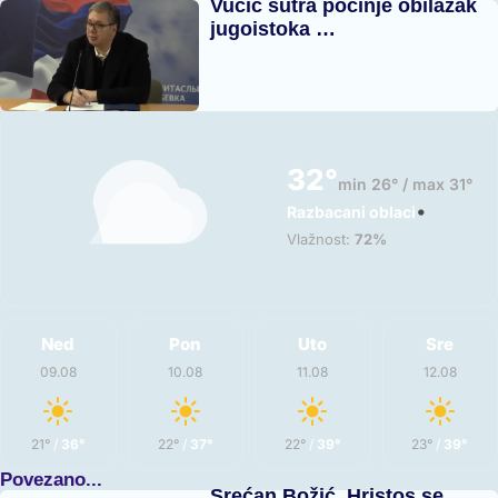
Vučić sutra počinje obilazak
jugoistoka …
32°
min 26° / max 31°
•
Razbacani oblaci
Vlažnost:
72%
Ned
Pon
Uto
Sre
09.08
10.08
11.08
12.08
21°
/
36°
22°
/
37°
22°
/
39°
23°
/
39°
Povezano...
Srećan Božić, Hristos se