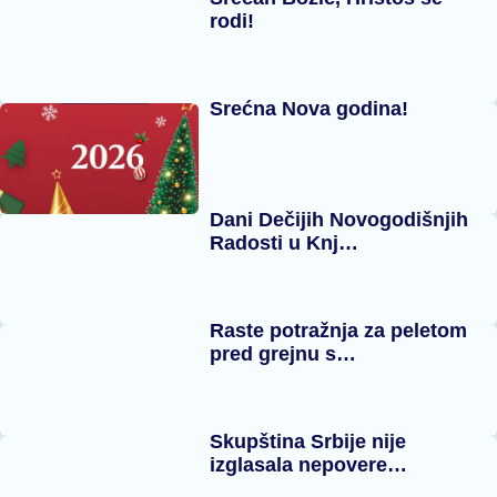
rodi!
Srećna Nova godina!
Dani Dečijih Novogodišnjih
Radosti u Knj…
Raste potražnja za peletom
pred grejnu s…
Skupština Srbije nije
izglasala nepovere…