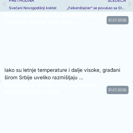
PRETHODNA
SLEDEĆA
Svečani Novogodišnji koktel
„Falkenštajner“ se povukao sa Stare planine
Raste potražnja za peletom pred grejnu
31.07.2026.
sezonu: Cene više neg…
Iako su letnje temperature i dalje visoke, građani
širom Srbije uveliko razmišljaju …
Skupština Srbije nije izglasala
31.07.2026.
nepoverenje Vladi