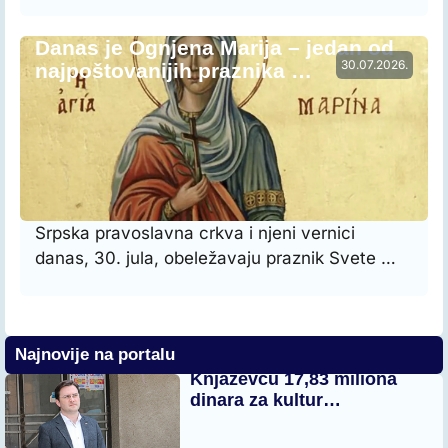
Danas je Ognjena Marija – jedan od
30.07.2026.
najpoštovanijih praznika …
Srpska pravoslavna crkva i njeni vernici
danas, 30. jula, obeležavaju praznik Svete …
Najnovije na portalu
Knjaževcu 17,83 miliona
dinara za kultur…