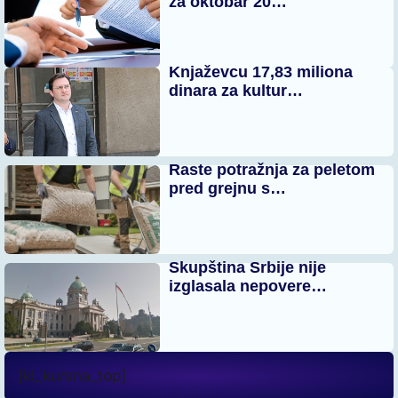
za oktobar 20…
Knjaževcu 17,83 miliona
dinara za kultur…
Raste potražnja za peletom
pred grejnu s…
Skupština Srbije nije
izglasala nepovere…
[kl_kursna_top]