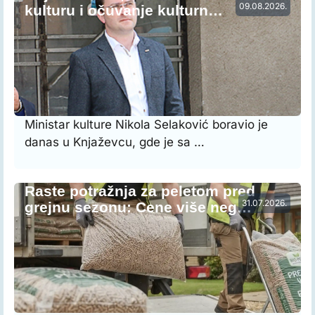
09.08.2026.
kulturu i očuvanje kulturn…
Ministar kulture Nikola Selaković boravio je
danas u Knjaževcu, gde je sa …
Raste potražnja za peletom pred
31.07.2026.
grejnu sezonu: Cene više neg…