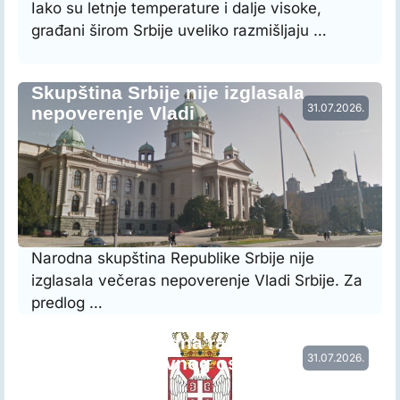
Iako su letnje temperature i dalje visoke,
građani širom Srbije uveliko razmišljaju …
Skupština Srbije nije izglasala
31.07.2026.
nepoverenje Vladi
Narodna skupština Republike Srbije nije
izglasala večeras nepoverenje Vladi Srbije. Za
predlog …
Vraćena prethodna raspodela radnog
31.07.2026.
vremena nastavnog osoblja…