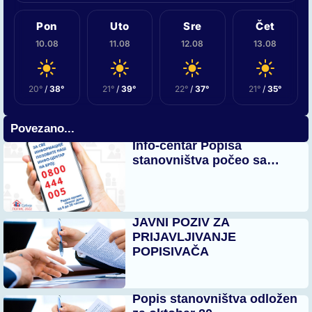
Pon
Uto
Sre
Čet
10.08
11.08
12.08
13.08
20°
/
38°
21°
/
39°
22°
/
37°
21°
/
35°
Povezano...
Info-centar Popisa
stanovništva počeo sa…
JAVNI POZIV ZA
PRIJAVLJIVANJE
POPISIVAČA
Popis stanovništva odložen