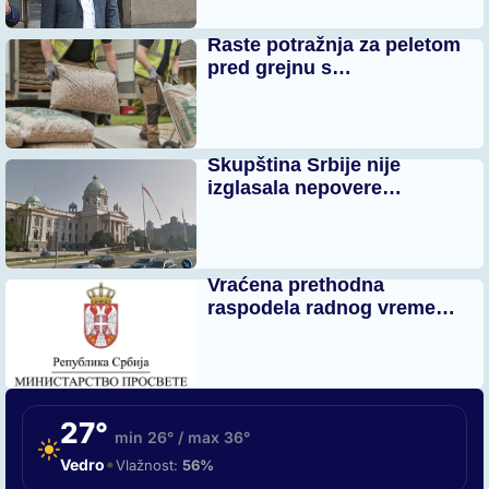
Raste potražnja za peletom
pred grejnu s…
Skupština Srbije nije
izglasala nepovere…
Vraćena prethodna
raspodela radnog vreme…
27°
min 26° / max 36°
•
Vedro
Vlažnost:
56%