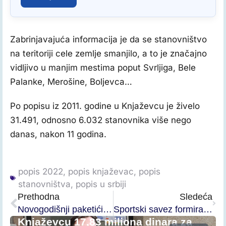
Zabrinjavajuća informacija je da se stanovništvo
na teritoriji cele zemlje smanjilo, a to je značajno
vidljivo u manjim mestima poput Svrljiga, Bele
Palanke, Merošine, Boljevca…
Po popisu iz 2011. godine u Knjaževcu je živelo
31.491, odnosno 6.032 stanovnika više nego
danas, nakon 11 godina.
popis 2022
,
popis knjaževac
,
popis
stanovništva
,
popis u srbiji
Prethodna
Sledeća
Novogodišnji paketići najmlađim Knjaževčanima
Sportski savez formirao komisiju za odlučivanje o najboljem sportisti, sportiskinji, mladim sportistima i kolektivu
Knjaževcu 17,83 miliona dinara za