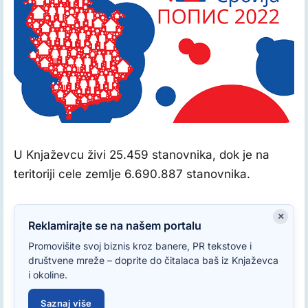
Popis 2022
U Knjaževcu živi 25.459 stanovnika, dok je na
teritoriji cele zemlje 6.690.887 stanovnika.
×
Reklamirajte se na našem portalu
Promovišite svoj biznis kroz banere, PR tekstove i
društvene mreže – doprite do čitalaca baš iz Knjaževca
i okoline.
Saznaj više