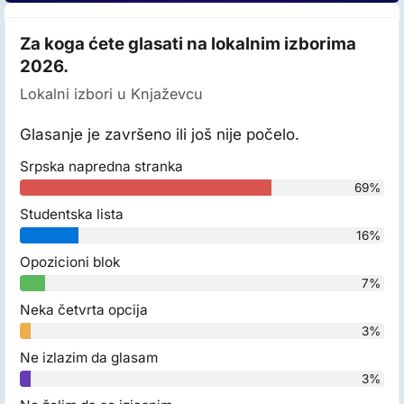
Za koga ćete glasati na lokalnim izborima
2026.
Lokalni izbori u Knjaževcu
Glasanje je završeno ili još nije počelo.
Srpska napredna stranka
69%
Studentska lista
16%
Opozicioni blok
7%
Neka četvrta opcija
3%
Ne izlazim da glasam
3%