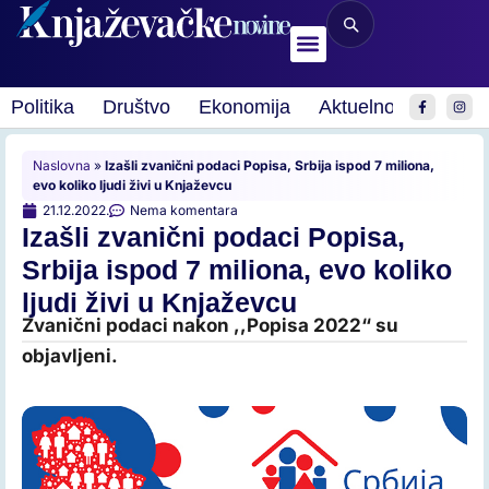
Politika
Društvo
Ekonomija
Aktuelnosti
Spor
Naslovna
»
Izašli zvanični podaci Popisa, Srbija ispod 7 miliona,
evo koliko ljudi živi u Knjaževcu
21.12.2022.
Nema komentara
Izašli zvanični podaci Popisa,
Srbija ispod 7 miliona, evo koliko
ljudi živi u Knjaževcu
Zvanični podaci nakon ,,Popisa 2022“ su
objavljeni.