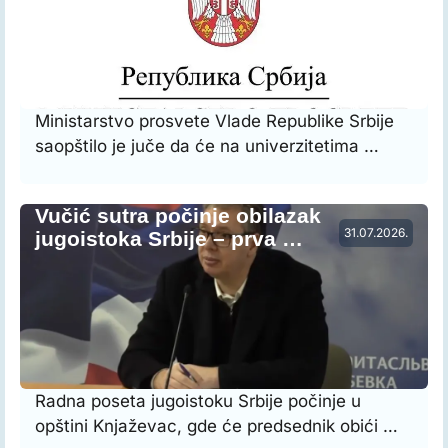
Ministarstvo prosvete Vlade Republike Srbije
saopštilo je juče da će na univerzitetima …
Vučić sutra počinje obilazak
31.07.2026.
jugoistoka Srbije – prva …
Radna poseta jugoistoku Srbije počinje u
opštini Knjaževac, gde će predsednik obići …