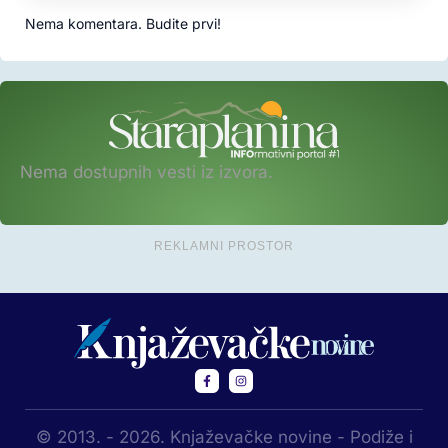
Nema komentara. Budite prvi!
Nema dostupnih vesti iz izvora.
REKLAMNI PROSTOR
© 2013. - 2026. Knjaževačke novine - Podiže i