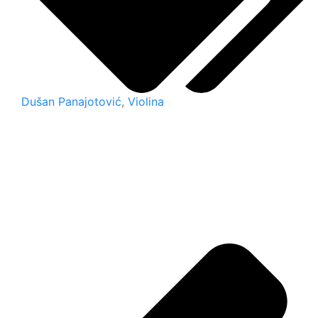
Dušan Panajotović
,
Violina