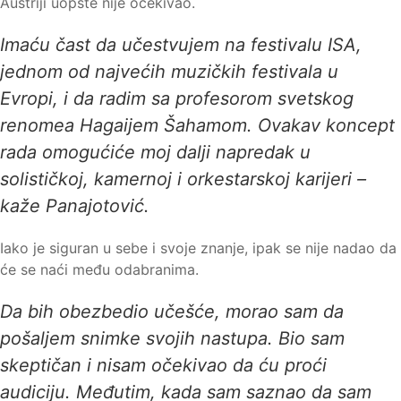
Austriji uopšte nije očekivao.
Imaću čast da učestvujem na festivalu ISA,
jednom od najvećih muzičkih festivala u
Evropi, i da radim sa profesorom svetskog
renomea Hagaijem Šahamom. Ovakav koncept
rada omogućiće moj dalji napredak u
solističkoj, kamernoj i orkestarskoj karijeri –
kaže Panajotović.
Iako je siguran u sebe i svoje znanje, ipak se nije nadao da
će se naći među odabranima.
Da bih obezbedio učešće, morao sam da
pošaljem snimke svojih nastupa. Bio sam
skeptičan i nisam očekivao da ću proći
audiciju. Međutim, kada sam saznao da sam