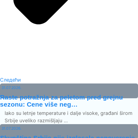
Следећи
31.07.2026.
Raste potražnja za peletom pred grejnu
sezonu: Cene više neg…
Iako su letnje temperature i dalje visoke, građani širom
Srbije uveliko razmišljaju …
31.07.2026.
Skupština Srbije nije izglasala nepoverenje