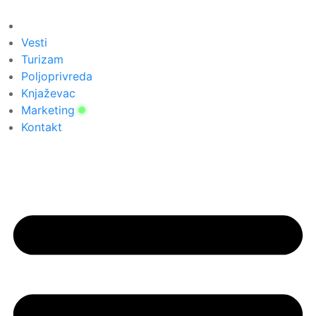
Скочите
на
садржај
Vesti
Turizam
Poljoprivreda
Knjaževac
Marketing
Kontakt