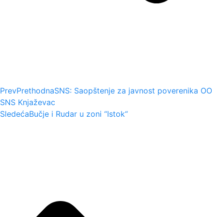
Prev
Prethodna
SNS: Saopštenje za javnost poverenika OO
SNS Knjaževac
Sledeća
Bučje i Rudar u zoni “Istok“