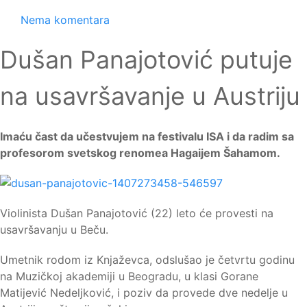
Nema komentara
Dušan Panajotović putuje
na usavršavanje u Austriju
Imaću čast da učestvujem na festivalu ISA i da radim sa
profesorom svetskog renomea Hagaijem Šahamom.
Violinista Dušan Panajotović (22) leto će provesti na
usavršavanju u Beču.
Umetnik rodom iz Knjaževca, odslušao je četvrtu godinu
na Muzičkoj akademiji u Beogradu, u klasi Gorane
Matijević Nedeljković, i poziv da provede dve nedelje u