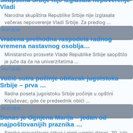
Vladi
Narodna skupština Republike Srbije nije izglasala
večeras nepoverenje Vladi Srbije. Za predlog …
31.07.2026.
Vraćena prethodna raspodela radnog
vremena nastavnog osoblja…
Ministarstvo prosvete Vlade Republike Srbije saopštilo
je juče da će na univerzitetima …
31.07.2026.
Vučić sutra počinje obilazak jugoistoka
Srbije – prva …
Radna poseta jugoistoku Srbije počinje u opštini
Knjaževac, gde će predsednik obići …
30.07.2026.
Danas je Ognjena Marija – jedan od
najpoštovanijih praznika …
Srpska pravoslavna crkva i njeni vernici danas, 30. jula,