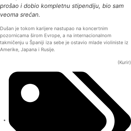
prošao i dobio kompletnu stipendiju, bio sam
veoma srećan.
Dušan je tokom karijere nastupao na koncertnim
pozornicama širom Evrope, a na internacionalnom
takmičenju u Španiji iza sebe je ostavio mlade violiniste iz
Amerike, Japana i Rusije.
(Kurir)