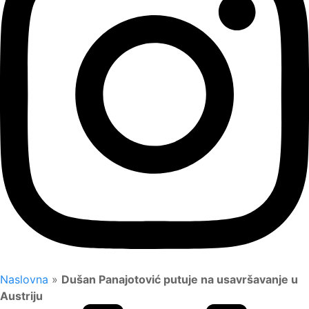
Naslovna
»
Dušan Panajotović putuje na usavršavanje u
Austriju