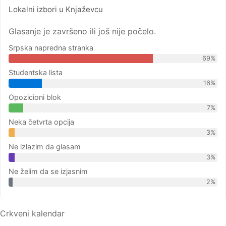
Lokalni izbori u Knjaževcu
Glasanje je završeno ili još nije počelo.
Srpska napredna stranka
69%
Studentska lista
16%
Opozicioni blok
7%
Neka četvrta opcija
3%
Ne izlazim da glasam
3%
Ne želim da se izjasnim
2%
Crkveni kalendar