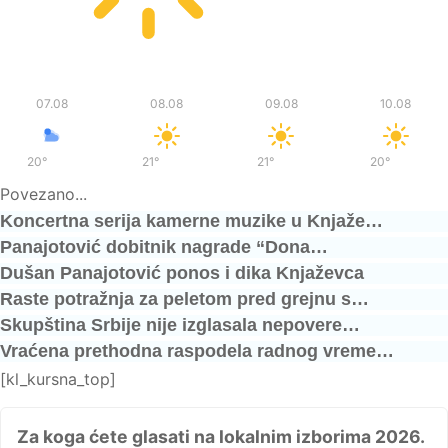
Pet
Sub
Ned
Pon
07.08
08.08
09.08
10.08
20°
/
37°
21°
/
36°
21°
/
36°
20°
/
37°
Povezano...
Koncertna serija kamerne muzike u Knjaže…
Panajotović dobitnik nagrade “Dona…
Dušan Panajotović ponos i dika Knjaževca
Raste potražnja za peletom pred grejnu s…
Skupština Srbije nije izglasala nepovere…
Vraćena prethodna raspodela radnog vreme…
[kl_kursna_top]
Za koga ćete glasati na lokalnim izborima 2026.