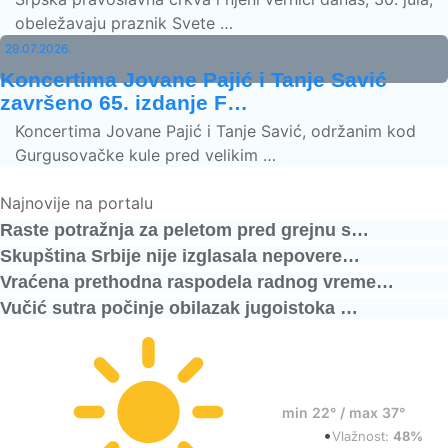
obeležavaju praznik Svete …
29.07.2026.
Koncertima Jovane Pajić i Tanje Savić
završeno 65. izdanje F…
Koncertima Jovane Pajić i Tanje Savić, održanim kod
Gurgusovačke kule pred velikim …
Najnovije na portalu
Raste potražnja za peletom pred grejnu s…
Skupština Srbije nije izglasala nepovere…
Vraćena prethodna raspodela radnog vreme…
Vučić sutra počinje obilazak jugoistoka …
29°
min 22° / max 37°
•
Vedro
Vlažnost:
48%