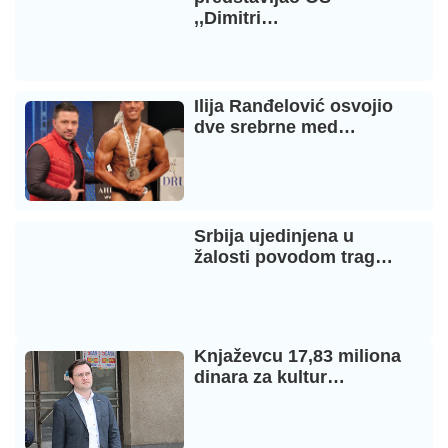
,,Dimitri…
Ilija Ranđelović osvojio
dve srebrne med…
Srbija ujedinjena u
žalosti povodom trag…
Knjaževcu 17,83 miliona
dinara za kultur…