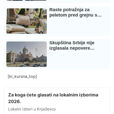
Raste potražnja za
peletom pred grejnu s…
Skupština Srbije nije
izglasala nepovere…
[kl_kursna_top]
Za koga ćete glasati na lokalnim izborima
2026.
Lokalni izbori u Knjaževcu