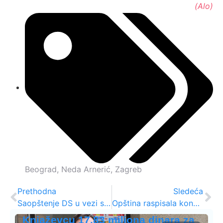
(Alo)
Beograd
,
Neda Arnerić
,
Zagreb
Prethodna
Sledeća
Saopštenje DS u vezi sa odlaskom “Falkenštajnera“
Opština raspisala konkurs za medije
Knjaževcu 17,83 miliona dinara za