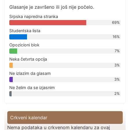
Glasanje je završeno ili još nije počelo.
Srpska napredna stranka
69%
Studentska lista
16%
Opozicioni blok
7%
Neka četvrta opcija
3%
Ne izlazim da glasam
3%
Ne želim da se izjasnim
2%
Crkveni kalendar
Nema podataka u crkvenom kalendaru za ovaj