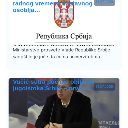
31.07.2026.
radnog vremena nastavnog
osoblja…
Ministarstvo prosvete Vlade Republike Srbije
saopštilo je juče da će na univerzitetima …
Vučić sutra počinje obilazak
31.07.2026.
jugoistoka Srbije – prva …