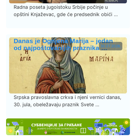
Radna poseta jugoistoku Srbije počinje u
opštini Knjaževac, gde će predsednik obići …
Danas je Ognjena Marija – jedan
30.07.2026.
od najpoštovanijih praznika …
Srpska pravoslavna crkva i njeni vernici danas,
30. jula, obeležavaju praznik Svete …