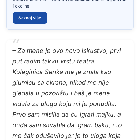
i okoline.
Saznaj više
– Za mene je ovo novo iskustvo, prvi
put radim takvu vrstu teatra.
Koleginica Senka me je znala kao
glumicu sa ekrana, nikad me nije
gledala u pozorištu i baš je mene
videla za ulogu koju mi je ponudila.
Prvo sam mislila da ću igrati majku, a
onda sam shvatila da igram baku, i to
me čak oduševilo jer je to uloga koja