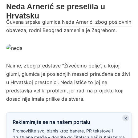
Neda Arnerić se preselila u
Hrvatsku
Čuvena srpska glumica Neda Arnerić, zbog poslovnih
obaveza, rodni Beograd zamenila je Zagrebom.
Foto: Pulsonline
Naime, zbog predstave “Živećemo bolje”, u kojoj
glumi, glumica je poslednjih meseci prinuđena da živi
u Hrvatskoj prestonici. Neda ističe to joj ne
predstavlja veliki problem, jer radi na projektu koji
dosad nije imala prilike da stvara.
×
Reklamirajte se na našem portalu
Promovišite svoj biznis kroz banere, PR tekstove i
društvene mreže – doprite do čitalaca baš iz Knjaževca