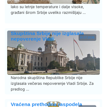
Iako su letnje temperature i dalje visoke,
građani širom Srbije uveliko razmišljaju …
Skupština Srbije nije izglasala
31.07.2026.
nepoverenje Vladi
Narodna skupština Republike Srbije nije
izglasala večeras nepoverenje Vladi Srbije. Za
predlog …
Vraćena prethodna raspodela