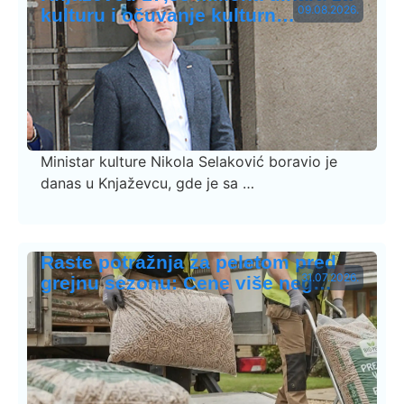
09.08.2026.
kulturu i očuvanje kulturn…
Ministar kulture Nikola Selaković boravio je
danas u Knjaževcu, gde je sa …
Raste potražnja za peletom pred
31.07.2026.
grejnu sezonu: Cene više neg…