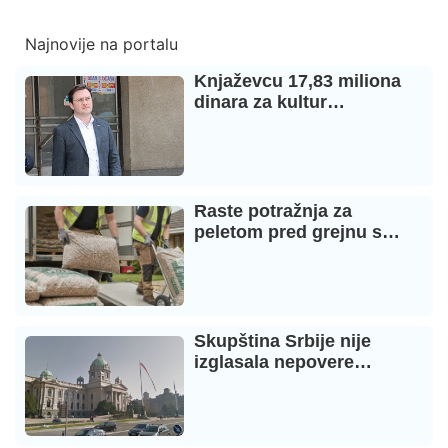
Najnovije na portalu
Knjaževcu 17,83 miliona
dinara za kultur…
Raste potražnja za
peletom pred grejnu s…
Skupština Srbije nije
izglasala nepovere…