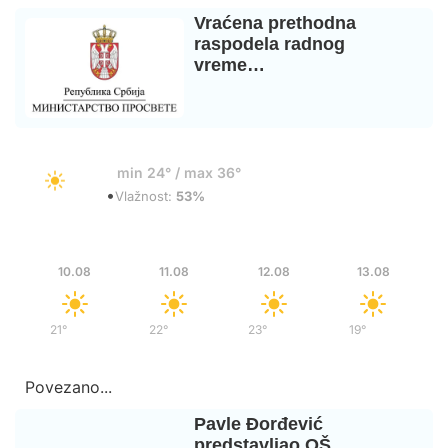
Vraćena prethodna
raspodela radnog
vreme…
24°
min 24° / max 36°
•
Vedro
Vlažnost:
53%
Pon
Uto
Sre
Čet
10.08
11.08
12.08
13.08
21°
/
38°
22°
/
39°
23°
/
38°
19°
/
35°
Povezano...
Pavle Đorđević
predstavljao OŠ