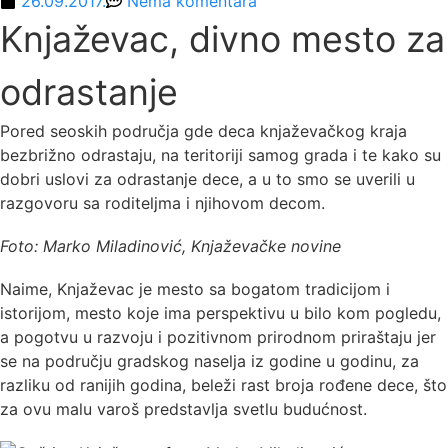
26.09.2017.
Nema komentara
Knjaževac, divno mesto za
odrastanje
Pored seoskih područja gde deca knjaževačkog kraja
bezbrižno odrastaju, na teritoriji samog grada i te kako su
dobri uslovi za odrastanje dece, a u to smo se uverili u
razgovoru sa roditeljma i njihovom decom.
Foto: Marko Miladinović, Knjaževačke novine
Naime, Knjaževac je mesto sa bogatom tradicijom i
istorijom, mesto koje ima perspektivu u bilo kom pogledu,
a pogotvu u razvoju i pozitivnom prirodnom priraštaju jer
se na području gradskog naselja iz godine u godinu, za
razliku od ranijih godina, beleži rast broja rođene dece, što
za ovu malu varoš predstavlja svetlu budućnost.