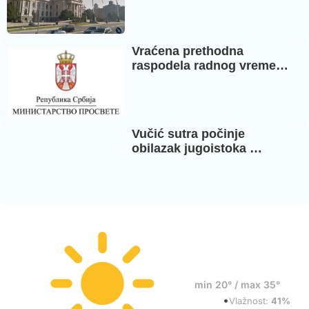
Vraćena prethodna
raspodela radnog vreme…
Vučić sutra počinje
obilazak jugoistoka …
22°
min 20° / max 35°
•
Vedro
Vlažnost:
41%