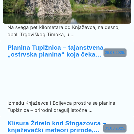
Na svega pet kilometara od Knjaževca, na desnoj
obali Trgoviškog Timoka, u …
Planina Tupižnica – tajanstvena
25.08.2025.
„ostrvska planina“ koja čeka…
Između Knjaževca i Boljevca prostire se planina
Tupižnica – prirodni dragulj istočne …
Klisura Ždrelo kod Stogazovca –
03.08.2025.
knjaževački meteori prirode,…