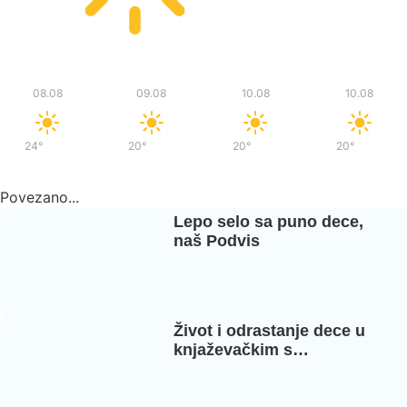
Sub
Ned
Pon
Pon
08.08
09.08
10.08
10.08
24°
/
37°
20°
/
36°
20°
/
37°
20°
/
37°
Povezano...
Lepo selo sa puno dece,
naš Podvis
Život i odrastanje dece u
knjaževačkim s…