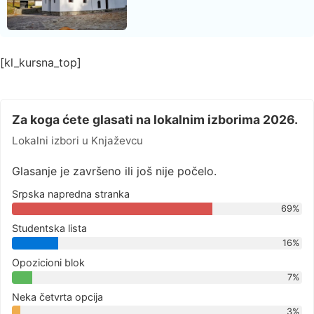
[kl_kursna_top]
Za koga ćete glasati na lokalnim izborima 2026.
Lokalni izbori u Knjaževcu
Glasanje je završeno ili još nije počelo.
Srpska napredna stranka
69%
Studentska lista
16%
Opozicioni blok
7%
Neka četvrta opcija
3%