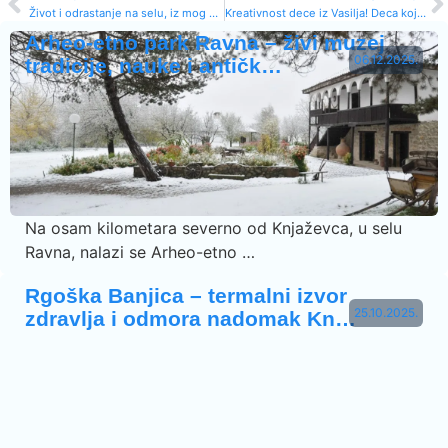
Život i odrastanje na selu, iz mog ugla
Kreativnost dece iz Vasilja! Deca koja vole svoje selo
Arheo-etno park Ravna – živi muzej
06.12.2025.
tradicije, nauke i antičk…
Na osam kilometara severno od Knjaževca, u selu
Ravna, nalazi se Arheo-etno …
Rgoška Banjica – termalni izvor
25.10.2025.
zdravlja i odmora nadomak Kn…