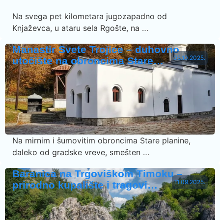
Na svega pet kilometara jugozapadno od
Knjaževca, u ataru sela Rgošte, na …
Manastir Svete Trojice – duhovno
05.10.2025.
utočište na obroncima Stare…
Na mirnim i šumovitim obroncima Stare planine,
daleko od gradske vreve, smešten …
Baranica na Trgoviškom Timoku –
11.09.2025.
prirodno kupalište i tragovi…